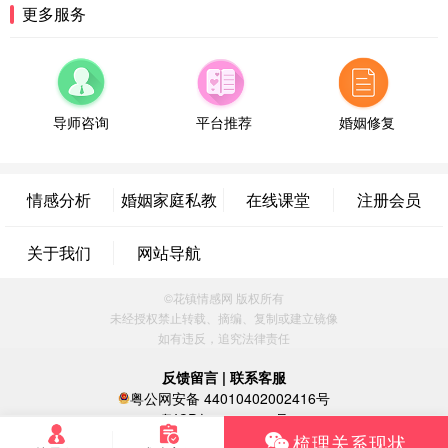
湖南-长沙 187****3359
18分钟前
更多服务
微信用户 超 通过此页面咨询，已获得专属情感方案
福建-厦门 159****4462
53分钟前
微信用户 凌乱小羊 通过此页面咨询，已获得专属情
感方案
导师咨询
平台推荐
婚姻修复
山东-青岛 138****9975
7分钟前
微信用户 小任性 通过此页面咨询，已获得专属情感
方案
情感分析
婚姻家庭私教
在线课堂
注册会员
辽宁-大连 176****2843
39分钟前
微信用户 H-孙志远-上海 通过此页面咨询，已获得专
关于我们
网站导航
属情感方案
上海-黄浦 135****7601
24分钟前
©花镇情感网 版权所有
微信用户 墨笙 通过此页面咨询，已获得专属情感方
未经授权禁止转载、摘编、复制或建立镜像
案
如有违反，追究法律责任
江苏-苏州 188****5187
1小时前
微信用户 谢思明 通过此页面咨询，已获得专属情感
反馈留言
|
联系客服
方案
粤公网安备 44010402002416号
广东-佛山 139****6034
16分钟前
粤ICP备16060296号
梳理关系现状
微信用户 静默 通过此页面咨询，已获得专属情感方