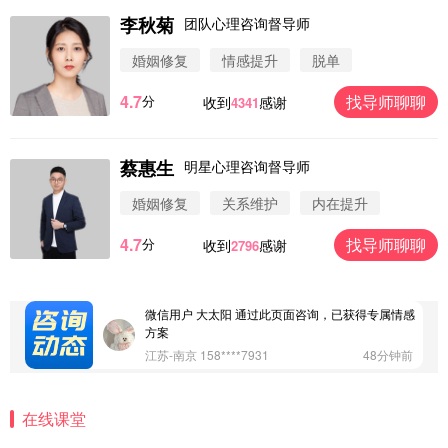
李秋菊
团队心理咨询督导师
婚姻修复
情感提升
脱单
4.7
找导师聊聊
分
收到
感谢
4341
蔡惠生
明星心理咨询督导师
微信用户 圆圈 通过此页面咨询，已获得专属情感方
案
婚姻修复
关系维护
内在提升
浙江-杭州 183****4847
32分钟前
4.7
找导师聊聊
分
收到
感谢
2796
微信用户 Vnno 通过此页面咨询，已获得专属情感方
案
广东-深圳 139****2256
15分钟前
微信用户 大太阳 通过此页面咨询，已获得专属情感
方案
江苏-南京 158****7931
48分钟前
微信用户 安康 通过此页面咨询，已获得专属情感方
案
在线课堂
四川-成都 136****6402
5分钟前