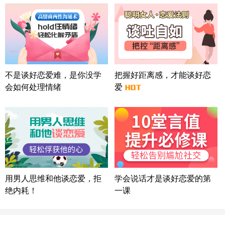
微信用户 怀拥倾城女 通过此页面咨询，已获得专属
情感方案
北京-朝阳 151****3189
22分钟前
微信用户 巧?媚儿 通过此页面咨询，已获得专属情感
方案
上海-浦东 177****9074
56分钟前
微信用户 Liberty 通过此页面咨询，已获得专属情感
不是谈好恋爱难，是你没学
把握好距离感，才能谈好恋
方案
会如何处理情绪
爱
广东-广州 188****5632
12分钟前
微信用户 司马锘 通过此页面咨询，已获得专属情感
方案
湖北-武汉 135****7410
41分钟前
微信用户 困困魚? 通过此页面咨询，已获得专属情感
方案
陕西-西安 139****6283
3分钟前
微信用户 喜欢下雨天^ 通过此页面咨询，已获得专属
用男人思维和他谈恋爱，拒
学会说话才是谈好恋爱的第
情感方案
绝内耗！
一课
浙江-宁波 150****8921
28分钟前
微信用户 逆光下的微笑 通过此页面咨询，已获得专
属情感方案