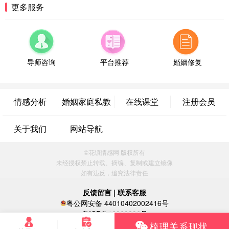
湖南-长沙 187****3359
18分钟前
更多服务
微信用户 超 通过此页面咨询，已获得专属情感方案
福建-厦门 159****4462
53分钟前
微信用户 凌乱小羊 通过此页面咨询，已获得专属情
感方案
导师咨询
平台推荐
婚姻修复
山东-青岛 138****9975
7分钟前
微信用户 小任性 通过此页面咨询，已获得专属情感
方案
情感分析
婚姻家庭私教
在线课堂
注册会员
辽宁-大连 176****2843
39分钟前
微信用户 H-孙志远-上海 通过此页面咨询，已获得专
关于我们
网站导航
属情感方案
上海-黄浦 135****7601
24分钟前
©花镇情感网 版权所有
微信用户 墨笙 通过此页面咨询，已获得专属情感方
未经授权禁止转载、摘编、复制或建立镜像
案
如有违反，追究法律责任
江苏-苏州 188****5187
1小时前
微信用户 谢思明 通过此页面咨询，已获得专属情感
反馈留言
|
联系客服
方案
粤公网安备 44010402002416号
广东-佛山 139****6034
16分钟前
粤ICP备16060296号
微信用户 静默 通过此页面咨询，已获得专属情感方
梳理关系现状