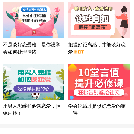
微信用户 怀拥倾城女 通过此页面咨询，已获得专属
情感方案
北京-朝阳 151****3189
22分钟前
微信用户 巧?媚儿 通过此页面咨询，已获得专属情感
方案
上海-浦东 177****9074
56分钟前
微信用户 Liberty 通过此页面咨询，已获得专属情感
不是谈好恋爱难，是你没学
把握好距离感，才能谈好恋
方案
会如何处理情绪
爱
广东-广州 188****5632
12分钟前
微信用户 司马锘 通过此页面咨询，已获得专属情感
方案
湖北-武汉 135****7410
41分钟前
微信用户 困困魚? 通过此页面咨询，已获得专属情感
方案
陕西-西安 139****6283
3分钟前
微信用户 喜欢下雨天^ 通过此页面咨询，已获得专属
用男人思维和他谈恋爱，拒
学会说话才是谈好恋爱的第
情感方案
绝内耗！
一课
浙江-宁波 150****8921
28分钟前
微信用户 逆光下的微笑 通过此页面咨询，已获得专
属情感方案