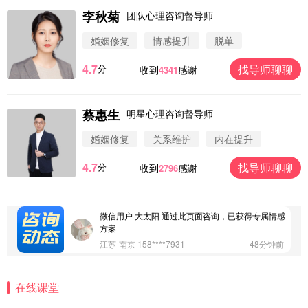
李秋菊
团队心理咨询督导师
婚姻修复
情感提升
脱单
4.7
找导师聊聊
分
收到
感谢
4341
蔡惠生
明星心理咨询督导师
微信用户 圆圈 通过此页面咨询，已获得专属情感方
案
婚姻修复
关系维护
内在提升
浙江-杭州 183****4847
32分钟前
4.7
找导师聊聊
分
收到
感谢
2796
微信用户 Vnno 通过此页面咨询，已获得专属情感方
案
广东-深圳 139****2256
15分钟前
微信用户 大太阳 通过此页面咨询，已获得专属情感
方案
江苏-南京 158****7931
48分钟前
微信用户 安康 通过此页面咨询，已获得专属情感方
案
在线课堂
四川-成都 136****6402
5分钟前