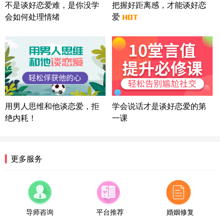
不是谈好恋爱难，是你没学
把握好距离感，才能谈好恋
方案
会如何处理情绪
爱
广东-广州 188****5632
12分钟前
微信用户 司马锘 通过此页面咨询，已获得专属情感
方案
湖北-武汉 135****7410
41分钟前
微信用户 困困魚? 通过此页面咨询，已获得专属情感
方案
陕西-西安 139****6283
3分钟前
微信用户 喜欢下雨天^ 通过此页面咨询，已获得专属
用男人思维和他谈恋爱，拒
学会说话才是谈好恋爱的第
情感方案
绝内耗！
一课
浙江-宁波 150****8921
28分钟前
微信用户 逆光下的微笑 通过此页面咨询，已获得专
属情感方案
湖南-长沙 187****3359
18分钟前
更多服务
微信用户 超 通过此页面咨询，已获得专属情感方案
福建-厦门 159****4462
53分钟前
微信用户 凌乱小羊 通过此页面咨询，已获得专属情
感方案
导师咨询
平台推荐
婚姻修复
山东-青岛 138****9975
7分钟前