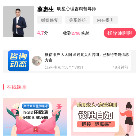
蔡惠生
明星心理咨询督导师
微信用户 圆圈 通过此页面咨询，已获得专属情感方
案
婚姻修复
关系维护
内在提升
浙江-杭州 183****4847
32分钟前
4.7
找导师聊聊
分
收到
感谢
2796
微信用户 Vnno 通过此页面咨询，已获得专属情感方
案
广东-深圳 139****2256
15分钟前
微信用户 大太阳 通过此页面咨询，已获得专属情感
方案
江苏-南京 158****7931
48分钟前
微信用户 安康 通过此页面咨询，已获得专属情感方
案
在线课堂
四川-成都 136****6402
5分钟前
微信用户 怀拥倾城女 通过此页面咨询，已获得专属
情感方案
北京-朝阳 151****3189
22分钟前
微信用户 巧?媚儿 通过此页面咨询，已获得专属情感
方案
上海-浦东 177****9074
56分钟前
微信用户 Liberty 通过此页面咨询，已获得专属情感