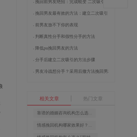
挽回前男友绝招：完成蜕变 二次吸引
挽回男友最有效的方法：建立二次吸引
前男友放不下你的表现
判断真性分手和假性分手的方法
降低pu挽回男友的方法
分手后建立二次吸引的方法步骤
男友冷战想分手？采用后撤方法挽回男友
浪
。
相关文章
热门文章
我
几
靠谱的婚姻咨询机构怎么选...
情感挽回机构哪家效果好？...
又