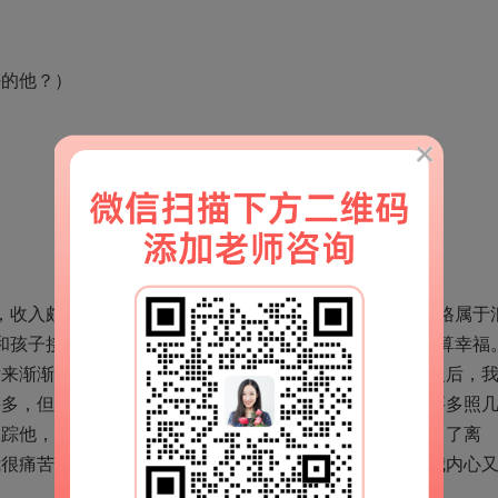
好的他？）
夫，收入颇丰，家境殷实。爱美、自恋、自我感觉良好，性格属于
和孩子接来和他同住。刚开始由于两人终于团聚，生活还算幸福
后来渐渐不在家里吃饭，或晚上回来很晚。经过几次大吵之后，
许多，但是，我却发现他比以前爱打扮了。每次出门前总要多照
跟踪他，却发现他在外面有了第三者！事情揭穿后，他提出了离
我很痛苦，既想挽救婚姻，想给孩子一个完整的家庭，但我内心