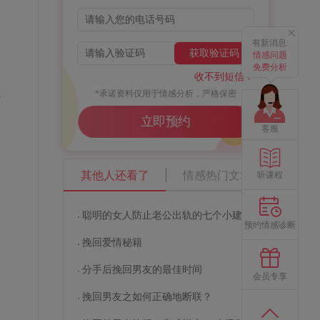
有新消息:
获取验证码
情感问题
。
免费分析
收不到短信？
的
*承诺资料仅用于情感分析，严格保密
行
立即预约
客服
其他人还看了
情感热门文章
听课程
聪明的女人防止老公出轨的七个小建议
预约情感诊断
挽回爱情秘籍
分手后挽回男友的最佳时间
会员专享
挽回男友之如何正确地断联？