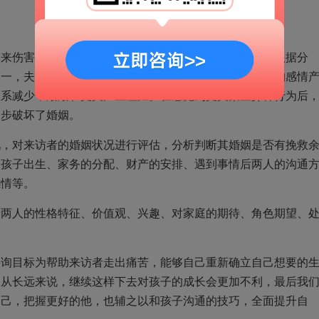
带来伤害，尤其是对孩子。本案例中，是丈夫出现外遇。根据分
第一，夫妻长期分居，丈夫独自承受工作的压力，对二人的感情
联系减少，渐渐和丈夫产生差距。在感觉到丈夫某些异样行为后
一步破坏了婚姻。
况，对来访者的婚姻状况进行评估，分析判断其婚姻是否有挽救
个孩子出生、家务的分配、财产的安排、遇到事情后两人的沟通
感情等。
括两人的性格特征、价值观、兴趣、对家庭的期待、角色期望、
咨询目标为帮助来访者走出痛苦，能够自己重新确立自己想要的
。从长远来说，继续这样下去对孩子的成长会更加不利，最后我
自己，把握更好的他，也辅之以和孩子沟通的技巧，全面提升自