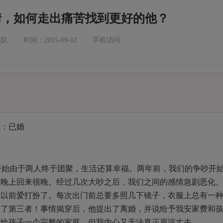
情，如何走出痛苦找到更好的他？
团队
时间：2015-09-02
手机访问
态：已婚
刚开始由于两人终于团聚，生活还算幸福。两年前，我们的争吵开
或晚上回来很晚。经过几次大吵之后，我们之间的感情急剧恶化
比以前爱打扮了。每次出门前总要多照几下镜子，衣服上总有一
有了第三者！事情揭穿后，他提出了离婚，并说给予我安家费和
想给孩子一个完整的家庭，但我内心又无法真正原谅丈夫。