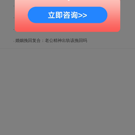
出轨挽回：老公出轨后最佳挽回时间
出轨挽回：老公出轨有私生子如何挽回
出轨挽回：老公出轨不承认怎么办
婚姻挽回复合：老公精神出轨该挽回吗