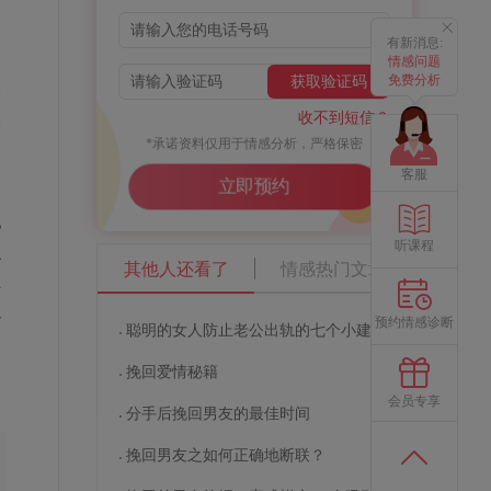
有新消息:
，
情感问题
免费分析
获取验证码
然
二
收不到短信？
*承诺资料仅用于情感分析，严格保密
种
客服
立即预约
地
听课程
么
其他人还看了
情感热门文章
在
以
预约情感诊断
聪明的女人防止老公出轨的七个小建议
挽回爱情秘籍
会员专享
分手后挽回男友的最佳时间
挽回男友之如何正确地断联？