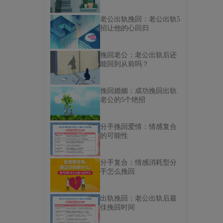
老公出轨挽回：老公出轨5
招让他的心回归
挽回老公：老公出轨后还
能回到从前吗？
挽回婚姻：成功挽回出轨
老公的5个绝招
分手挽回爱情：情感复合
的可能性
分手复合：情感消耗型分
手怎么挽回
出轨挽回：老公出轨后最
佳挽回时间