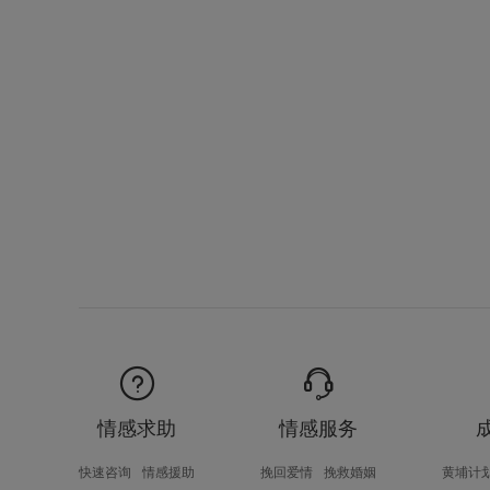
情感求助
情感服务
快速咨询
情感援助
挽回爱情
挽救婚姻
黄埔计