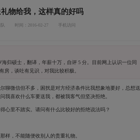
送礼物给我，这样真的好吗
团队
时间：2016-02-27
手机访问
岁海归硕士，翻译，年薪十万，自评
5
分。目前网上认识一位同
有房，谈吐有见识，对我比较积极。
偶尔聊微信但不多，困扰是对方经济条件比我想象地要好，总想
至问我喜欢什么车要送我，都被我客气但坚决拒绝。
觉得心里不踏实。请问有什么比较好的拒绝说法吗？
的那样，不能随便收别人的贵重礼物。