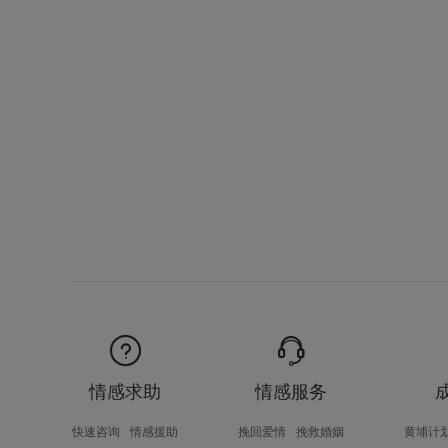
情感求助
情感服务
快速咨询
情感援助
挽回爱情
挽救婚姻
黄埔计