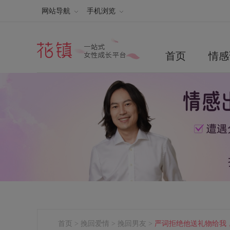
网站导航
手机浏览
首页
情感
首页
>
挽回爱情
>
挽回男友
>
严词拒绝他送礼物给我