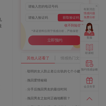
的
有新消息:
句
情感问题
免费分析
获取验证码
礼
收不到短信？
注
*承诺资料仅用于情感分析，严格保密
客服
立即预约
听课程
其他人还看了
情感热门文章
预约情感诊断
聪明的女人防止老公出轨的七个小建议
挽回爱情秘籍
单
会员专享
分手后挽回男友的最佳时间
而
的
挽回男友之如何正确地断联？