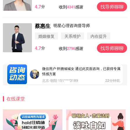
浙江-杭州 183****4847
32分钟前
4.7
找导师聊聊
分
收到
感谢
4341
微信用户 Vnno 通过此页面咨询，已获得专属情感方
案
广东-深圳 139****2256
15分钟前
蔡惠生
明星心理咨询督导师
微信用户 大太阳 通过此页面咨询，已获得专属情感
方案
婚姻修复
关系维护
内在提升
江苏-南京 158****7931
48分钟前
4.7
找导师聊聊
分
收到
感谢
2796
微信用户 安康 通过此页面咨询，已获得专属情感方
案
四川-成都 136****6402
5分钟前
微信用户 怀拥倾城女 通过此页面咨询，已获得专属
情感方案
北京-朝阳 151****3189
22分钟前
微信用户 巧?媚儿 通过此页面咨询，已获得专属情感
方案
在线课堂
上海-浦东 177****9074
56分钟前
微信用户 Liberty 通过此页面咨询，已获得专属情感
方案
广东-广州 188****5632
12分钟前
微信用户 司马锘 通过此页面咨询，已获得专属情感