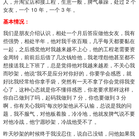
人，开淘宝店和接工程，生意一般，脾气暴躁，处过
2
个
女友，一个
10
年，一个
3
年
。
基本情况：
我们是朋友介绍认识，相处一个月后答应做他女友，我有
些强势，相处半年，他对我千依百顺，几乎每天都要黏在
一起，之后感觉他对我越来越不上心，他的工程老需要资
金周转，前前后后借了几次钱给他，我老埋怨他甚至都不
想接送我上下班了，总是觉得他对我越来越差，不关心我
而吵架，他说“我不是应分对你好的，你要学会感恩，就
好比我经常给你拿手袋，突然有一天不拿了你会觉得我变
心了，这种心态就是你不懂得感恩，你老要求那样这样，
你自己做到了吗，起码我做到
7
分，你也要做到
3
分
啊，你有关心我吗”每次吵架他从不认输，总说是我的问
题，我不服气，对他板着脸，冷冷地，他就发脾气说不要
对他冷战，他宁愿吵架，冷战他受不了
。
昨天吵架的时候终于我没忍住，说自己没错，问他如果我