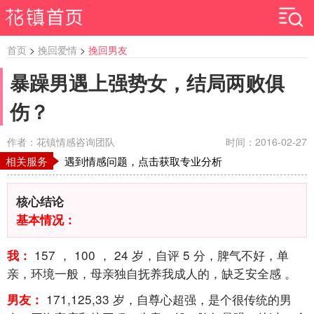
首页
>
挽回爱情
>
挽回男友
暴躁男遇上强势女，结局两败俱
伤？
作者：花镇情感咨询团队
时间：2016-02-27
相关服务
遇到情感问题，点击获取专业分析
核心结论
基本情况：
157
，
100
，
24
岁，自评
5
分，脾气不好，单
我：
亲，环境一般，母亲独自抚养我成人的，缺乏安全感
。
171,125,33
岁，自尊心超强，是个很传统的男
男友：