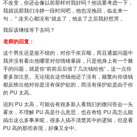
不改变，你还会像以前那样对我好吗？他说要考虑一下，
我就说那我们冷静一段时间吧，他也没挽回，临走来一
句，
"
连关心都没有“就走了，他走了之后我好想哭
。
我应该继续等下去吗？
老师的回复：
这个男生还是挺不错的，对你千依百顺，而且通篇问题中
我并没有看出他哪里对你情绪暴躁，只是他身上有一个棘
手的问题，就是你“前前后后借了几次钱给他”，这一点你
要多加注意。无论现在这些钱他还了没有，频繁向你借钱
都反映出他对你是没有保护欲的，而没有保护欲是由于你
的
PU
太高。
说到
PU
太高，可能会有很多新人看我们的微问答会一头
雾水，不理解
PU
高是什么意思，也在奇怪
PU
高怎么能
搞出这么多事来呢，很多人搞不清楚其中的逻辑，但是看
PU
高的那些表现，好像又全中。