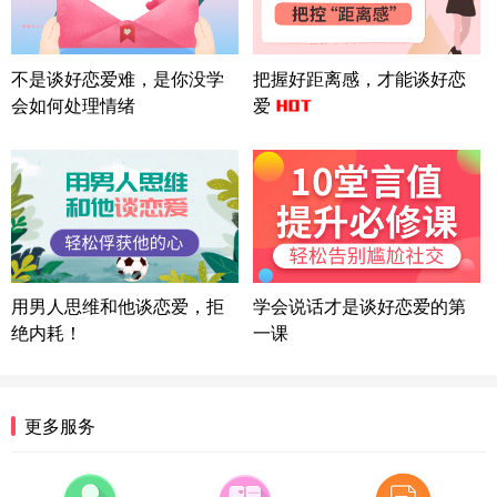
方案
湖北-武汉 135****7410
41分钟前
微信用户 困困魚? 通过此页面咨询，已获得专属情感
不是谈好恋爱难，是你没学
把握好距离感，才能谈好恋
方案
会如何处理情绪
爱
陕西-西安 139****6283
3分钟前
微信用户 喜欢下雨天^ 通过此页面咨询，已获得专属
情感方案
浙江-宁波 150****8921
28分钟前
微信用户 逆光下的微笑 通过此页面咨询，已获得专
属情感方案
湖南-长沙 187****3359
18分钟前
微信用户 超 通过此页面咨询，已获得专属情感方案
用男人思维和他谈恋爱，拒
学会说话才是谈好恋爱的第
福建-厦门 159****4462
53分钟前
绝内耗！
一课
微信用户 凌乱小羊 通过此页面咨询，已获得专属情
感方案
山东-青岛 138****9975
7分钟前
更多服务
微信用户 小任性 通过此页面咨询，已获得专属情感
方案
辽宁-大连 176****2843
39分钟前