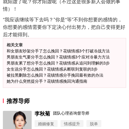
就阳虚了呢？你才阳虚呢（不过这是很多新人会做的事
情）！
“我应该继续等下去吗？”你是“等”不到你想要的感情的，
你想要的感情需要你下定决心付出努力，把自己变得更好
后才能得到。
相关文章
和女朋友吵架分手了怎么挽回？花镇情感3个打破冷战方法
男朋友生气要分手怎么挽回？花镇情感3个应对冷暴力方法
男朋友累了想分手怎么挽回？花镇情感从追问到理解的3步
女生说分手怎么挽回？花镇情感从断联到复联的3步
被拉黑删除怎么挽回？花镇情感分手挽回最有效的办法
她为什么突然提分手？花镇情感挽回沟通指南
推荐导师
李秋菊
团队心理咨询督导师
微信用户 圆圈 通过此页面咨询，已获得专属情感方
婚姻修复
情感提升
脱单
案