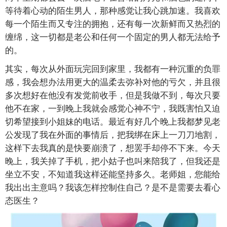
等待着心动的陌生男人，那种感觉让我心跳加速。我喜欢
每一个陌生而又专注的拥抱，还有每一次新鲜而又热烈的
缠绵，这一切都是老公和任何一个固定的男人都无法给予
的。
其实，每次从外面玩完回到家里，我都有一种沉重的负罪
感，我会想办法用更大的温柔去弥补对他的亏欠，并且很
多次想好在他没有发觉前收手，但是我做不到，每次只要
他不在家，一到晚上我就会感觉心神不宁，我既害怕又迫
切希望接到小姐妹的电话。最近有好几个晚上我都梦见老
公发现了我在外面的事情后，把我绑在床上一刀刀地割，
这样下去我真的是快要崩溃了，想罢手却停不下来。今天
晚上，我关掉了手机，把小姑子也叫来陪我了，但我还是
坐立不安，不知道我这样还能坚持多久。老师姐，您能给
我出出主意吗？我该怎样控制住自己？是不是需要去看心
态医生？