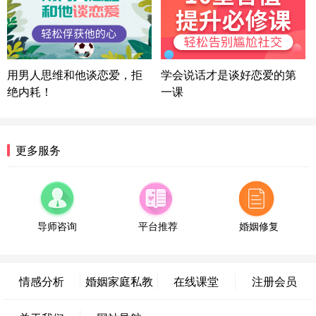
微信用户 困困魚? 通过此页面咨询，已获得专属情感
方案
陕西-西安 139****6283
3分钟前
微信用户 喜欢下雨天^ 通过此页面咨询，已获得专属
用男人思维和他谈恋爱，拒
学会说话才是谈好恋爱的第
情感方案
绝内耗！
一课
浙江-宁波 150****8921
28分钟前
微信用户 逆光下的微笑 通过此页面咨询，已获得专
属情感方案
湖南-长沙 187****3359
18分钟前
更多服务
微信用户 超 通过此页面咨询，已获得专属情感方案
福建-厦门 159****4462
53分钟前
微信用户 凌乱小羊 通过此页面咨询，已获得专属情
感方案
导师咨询
平台推荐
婚姻修复
山东-青岛 138****9975
7分钟前
微信用户 小任性 通过此页面咨询，已获得专属情感
方案
情感分析
婚姻家庭私教
在线课堂
注册会员
辽宁-大连 176****2843
39分钟前
微信用户 H-孙志远-上海 通过此页面咨询，已获得专