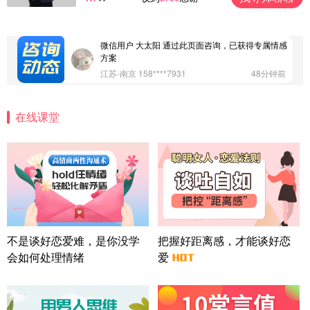
案
广东-深圳 139****2256
15分钟前
微信用户 大太阳 通过此页面咨询，已获得专属情感
方案
江苏-南京 158****7931
48分钟前
微信用户 安康 通过此页面咨询，已获得专属情感方
案
在线课堂
四川-成都 136****6402
5分钟前
微信用户 怀拥倾城女 通过此页面咨询，已获得专属
情感方案
北京-朝阳 151****3189
22分钟前
微信用户 巧?媚儿 通过此页面咨询，已获得专属情感
方案
上海-浦东 177****9074
56分钟前
微信用户 Liberty 通过此页面咨询，已获得专属情感
不是谈好恋爱难，是你没学
把握好距离感，才能谈好恋
方案
会如何处理情绪
爱
广东-广州 188****5632
12分钟前
微信用户 司马锘 通过此页面咨询，已获得专属情感
方案
湖北-武汉 135****7410
41分钟前