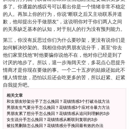
多了。你通篇的感叹号可以看出你是一个情绪非常不稳定
的人。再加上你的行为，你说“断联之后又主动联系并道
歉，他却提出分手做朋友”，这说明你对于你们两人之间
的关系缺乏基本的认知，对于别人的行为没有预判能力。
第三，你没有反思过你们为什么要吵架，更没有说你们是
如何解决吵架的。我相信你的男朋友说分手，甚至“你去
他们家里找他”时他要骗你说他不在，他对你已经是到了
讨厌的地步了。所以，退一步海阔天空，多花点心思提升
情商才是你现在要做的事。一个二十五岁的姑娘还如此不
懂人情世故，恐怕以后还会吃更多的苦，所以赶紧、赶紧
自我提升吧。
相关文章
和女朋友吵架分手了怎么挽回？花镇情感3个打破冷战方法
男朋友生气要分手怎么挽回？花镇情感3个应对冷暴力方法
男朋友累了想分手怎么挽回？花镇情感从追问到理解的3步
女生说分手怎么挽回？花镇情感从断联到复联的3步
被拉黑删除怎么挽回？花镇情感分手挽回最有效的办法