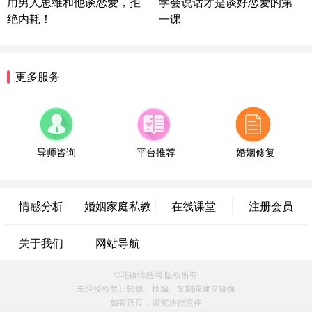
用男人思维和他谈恋爱，拒
学会说话才是谈好恋爱的第
情感方案
绝内耗！
一课
浙江-宁波 150****8921
28分钟前
微信用户 逆光下的微笑 通过此页面咨询，已获得专
属情感方案
湖南-长沙 187****3359
18分钟前
更多服务
微信用户 超 通过此页面咨询，已获得专属情感方案
福建-厦门 159****4462
53分钟前
微信用户 凌乱小羊 通过此页面咨询，已获得专属情
感方案
导师咨询
平台推荐
婚姻修复
山东-青岛 138****9975
7分钟前
微信用户 小任性 通过此页面咨询，已获得专属情感
方案
情感分析
婚姻家庭私教
在线课堂
注册会员
辽宁-大连 176****2843
39分钟前
微信用户 H-孙志远-上海 通过此页面咨询，已获得专
关于我们
网站导航
属情感方案
上海-黄浦 135****7601
24分钟前
©花镇情感网 版权所有
微信用户 墨笙 通过此页面咨询，已获得专属情感方
未经授权禁止转载、摘编、复制或建立镜像
案
如有违反，追究法律责任
江苏-苏州 188****5187
1小时前