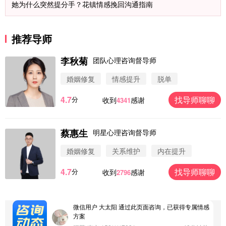
她为什么突然提分手？花镇情感挽回沟通指南
推荐导师
李秋菊
团队心理咨询督导师
婚姻修复
情感提升
脱单
4.7
找导师聊聊
分
收到
感谢
4341
蔡惠生
明星心理咨询督导师
微信用户 圆圈 通过此页面咨询，已获得专属情感方
案
婚姻修复
关系维护
内在提升
浙江-杭州 183****4847
32分钟前
4.7
找导师聊聊
分
收到
感谢
2796
微信用户 Vnno 通过此页面咨询，已获得专属情感方
案
广东-深圳 139****2256
15分钟前
微信用户 大太阳 通过此页面咨询，已获得专属情感
方案