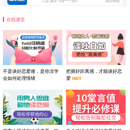
江苏-南京 158****7931
48分钟前
微信用户 安康 通过此页面咨询，已获得专属情感方
案
在线课堂
四川-成都 136****6402
5分钟前
微信用户 怀拥倾城女 通过此页面咨询，已获得专属
情感方案
北京-朝阳 151****3189
22分钟前
微信用户 巧?媚儿 通过此页面咨询，已获得专属情感
方案
上海-浦东 177****9074
56分钟前
微信用户 Liberty 通过此页面咨询，已获得专属情感
不是谈好恋爱难，是你没学
把握好距离感，才能谈好恋
方案
会如何处理情绪
爱
广东-广州 188****5632
12分钟前
微信用户 司马锘 通过此页面咨询，已获得专属情感
方案
湖北-武汉 135****7410
41分钟前
微信用户 困困魚? 通过此页面咨询，已获得专属情感
方案
陕西-西安 139****6283
3分钟前
微信用户 喜欢下雨天^ 通过此页面咨询，已获得专属