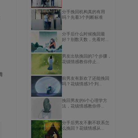
分手挽回机构真的有用
吗？先看3个判断标准
等
分手后什么时候挽回最
好？别数天数，先看对...
、
男友出轨挽回的7个步骤，
花镇情感教你停止...
情
前男友有新欢了还能挽回
吗？花镇情感3个判...
挽回男友的6个心理学方
法，花镇情感教你停...
分手后男友不删不联系怎
么挽回？花镇情感从...