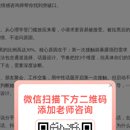
镇情感咨询师帮你找到突破口。
从心理学登门槛效应来看，小请求更容易被接受。被拉黑后
感情、不追问原因。
的比例高达30%。核心原因在于：第一次接触就暴露强烈需求
法包含通道选择、话题设计、节奏把控3个维度，但具体你们的
续下去，需要深度诊断。
朋友聚会、工作交集，用中性话题开启第一次接触。但启动
么判断她的回应信号，这需要花镇情感复联启动法的专业指导，
>
你设计。
分手后陷入消息轰炸。一天发80多条微信，打30多个电话，
电话、抖音、甚至支付宝全被删除。他说：我只是想解释，为什