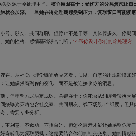
联失败源于冷处理不当。
核心原因在于：受伤方的分离焦虑让自
接触就会加深。一旦她在冷处理期感受到压力，复联窗口可能彻
号、朋友、共同群聊。但停止不是干等，具体停多久、停期
因、她的性格、感情基础综合判断，
>>帮你设计你们的冷处理方
在。从社会心理学曝光效应来看，适度、自然的出现能增加
于：让她偶然看到你的变化，而不是被迫接收你的消息。
，但重塑方式决定成败。关键在于：你能否从纠缠者转换为
间接曝光策略包含社交圈、共同朋友、线下场景3个维度，但具
好奇，需要专业分析。
不刻意、不邀功、不指向她。但怎么展示才能让她感到你变
把好奇转化为复联契机，这需要结合你们的社交交集、她的情感