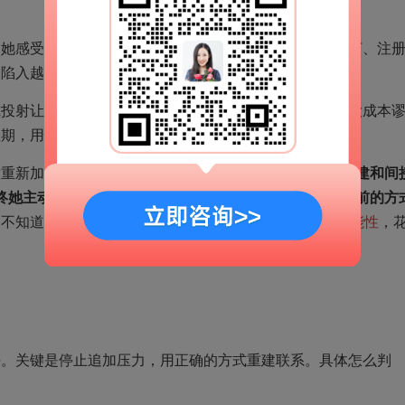
感受到的不是爱意，而是压力。他尝试过用朋友手机打、注
，陷入越急越糟的循环中。他想沟通，更怕永远没机会。
射让关系更僵，这是典型的恐慌性依恋激活，加上沉没成本
理期，用情绪调节技术降低焦虑，同时启动社交展示计划。
重新加回？
王先生在咨询师指导下，花了3周完成自我重建和间
终她主动加回微信。他说：原来不是她不给机会，是我之前的方
，不知道女生说分手怎么挽回，
>>帮你评估你们的复联可能性
，
关键是停止追加压力，用正确的方式重建联系。具体怎么判