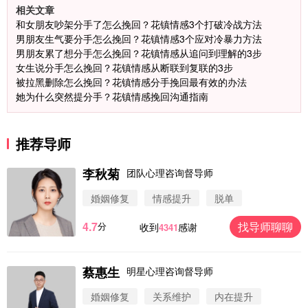
相关文章
和女朋友吵架分手了怎么挽回？花镇情感3个打破冷战方法
男朋友生气要分手怎么挽回？花镇情感3个应对冷暴力方法
男朋友累了想分手怎么挽回？花镇情感从追问到理解的3步
女生说分手怎么挽回？花镇情感从断联到复联的3步
被拉黑删除怎么挽回？花镇情感分手挽回最有效的办法
她为什么突然提分手？花镇情感挽回沟通指南
推荐导师
李秋菊
团队心理咨询督导师
婚姻修复
情感提升
脱单
4.7
找导师聊聊
分
收到
感谢
4341
蔡惠生
明星心理咨询督导师
微信用户 圆圈 通过此页面咨询，已获得专属情感方
案
婚姻修复
关系维护
内在提升
浙江-杭州 183****4847
32分钟前