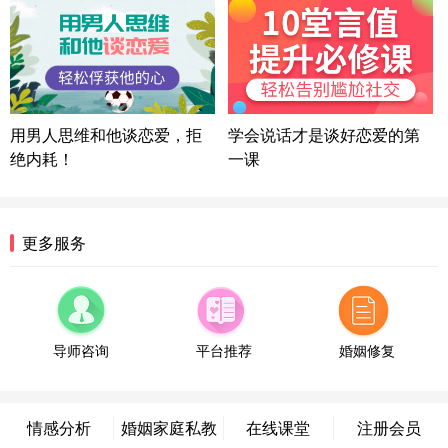
方案
湖北-武汉 135****7410
41分钟前
微信用户 困困魚? 通过此页面咨询，已获得专属情感
方案
陕西-西安 139****6283
3分钟前
微信用户 喜欢下雨天^ 通过此页面咨询，已获得专属
用男人思维和他谈恋爱，拒
学会说话才是谈好恋爱的第
情感方案
绝内耗！
一课
浙江-宁波 150****8921
28分钟前
微信用户 逆光下的微笑 通过此页面咨询，已获得专
属情感方案
湖南-长沙 187****3359
18分钟前
更多服务
微信用户 超 通过此页面咨询，已获得专属情感方案
福建-厦门 159****4462
53分钟前
微信用户 凌乱小羊 通过此页面咨询，已获得专属情
感方案
导师咨询
平台推荐
婚姻修复
山东-青岛 138****9975
7分钟前
微信用户 小任性 通过此页面咨询，已获得专属情感
方案
情感分析
婚姻家庭私教
在线课堂
注册会员
辽宁-大连 176****2843
39分钟前