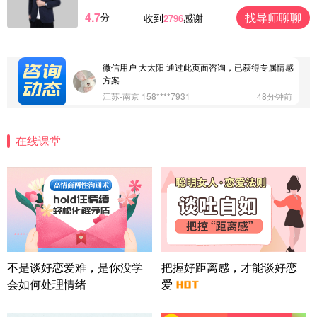
4.7
找导师聊聊
分
收到
感谢
2796
微信用户 Vnno 通过此页面咨询，已获得专属情感方
案
广东-深圳 139****2256
15分钟前
微信用户 大太阳 通过此页面咨询，已获得专属情感
方案
江苏-南京 158****7931
48分钟前
微信用户 安康 通过此页面咨询，已获得专属情感方
案
在线课堂
四川-成都 136****6402
5分钟前
微信用户 怀拥倾城女 通过此页面咨询，已获得专属
情感方案
北京-朝阳 151****3189
22分钟前
微信用户 巧?媚儿 通过此页面咨询，已获得专属情感
方案
上海-浦东 177****9074
56分钟前
微信用户 Liberty 通过此页面咨询，已获得专属情感
不是谈好恋爱难，是你没学
把握好距离感，才能谈好恋
方案
会如何处理情绪
爱
广东-广州 188****5632
12分钟前
微信用户 司马锘 通过此页面咨询，已获得专属情感