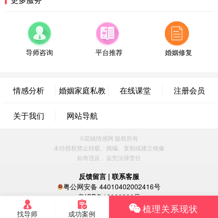
微信用户 超 通过此页面咨询，已获得专属情感方案
福建-厦门 159****4462
53分钟前
微信用户 凌乱小羊 通过此页面咨询，已获得专属情
感方案
导师咨询
平台推荐
婚姻修复
山东-青岛 138****9975
7分钟前
微信用户 小任性 通过此页面咨询，已获得专属情感
方案
情感分析
婚姻家庭私教
在线课堂
注册会员
辽宁-大连 176****2843
39分钟前
微信用户 H-孙志远-上海 通过此页面咨询，已获得专
属情感方案
关于我们
网站导航
上海-黄浦 135****7601
24分钟前
微信用户 墨笙 通过此页面咨询，已获得专属情感方
©花镇情感网 版权所有
案
未经授权禁止转载、摘编、复制或建立镜像
江苏-苏州 188****5187
1小时前
如有违反，追究法律责任
微信用户 谢思明 通过此页面咨询，已获得专属情感
反馈留言
|
联系客服
方案
粤公网安备 44010402002416号
广东-佛山 139****6034
16分钟前
粤ICP备16060296号
微信用户 静默 通过此页面咨询，已获得专属情感方
梳理关系现状
案
找导师
成功案例