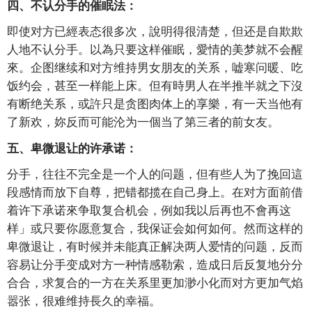
四、不认分手的催眠法：
即使对方已經表态很多次，說明得很清楚，但还是自欺欺
人地不认分手。以為只要这样催眠，愛情的美梦就不会醒
來。企图继续和对方维持男女朋友的关系，嘘寒问暖、吃
饭约会，甚至一样能上床。但有時男人在半推半就之下沒
有断绝关系，或許只是贪图肉体上的享樂，有一天当他有
了新欢，妳反而可能沦为一個当了第三者的前女友。
五、卑微退让的许承诺：
分手，往往不完全是一个人的问题，但有些人为了挽回這
段感情而放下自尊，把错都揽在自己身上。在对方面前借
着许下承诺來争取复合机会，例如我以后再也不會再这
样」或只要你愿意复合，我保证会如何如何。然而这样的
卑微退让，有时候并未能真正解决两人爱情的问题，反而
容易让分手变成对方一种情感勒索，造成日后反复地分分
合合，求复合的一方在关系里更加渺小化而对方更加气焰
嚣张，很难维持長久的幸福。