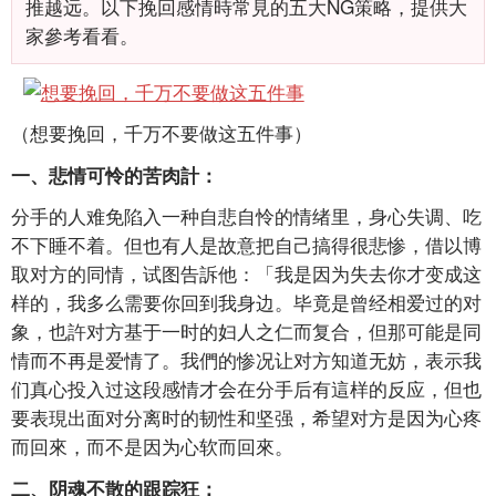
推越远。以下挽回感情時常見的五大NG策略，提供大
家參考看看。
（想要挽回，千万不要做这五件事）
一、悲情可怜的苦肉計：
分手的人难免陷入一种自悲自怜的情绪里，身心失调、吃
不下睡不着。但也有人是故意把自己搞得很悲惨，借以博
取对方的同情，试图告訴他：「我是因为失去你才变成这
样的，我多么需要你回到我身边。毕竟是曾经相爱过的对
象，也許对方基于一时的妇人之仁而复合，但那可能是同
情而不再是爱情了。我們的惨况让对方知道无妨，表示我
们真心投入过这段感情才会在分手后有這样的反应，但也
要表現出面对分离时的韧性和坚强，希望对方是因为心疼
而回來，而不是因为心软而回來。
二、阴魂不散的跟踪狂：