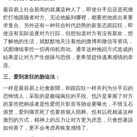
最容易上社会新闻的就属這种人了，即使分手后还是死缠
烂打地跟随者对方。无论他躲到哪裡，都要把他抓出來要
求复合。另外还有一种符合时代趋势的新形态跟踪狂，即
使沒有实际追逐对方行踪，但想知道对方有沒有新欢，想
了解他的生活，就默默地关注着他的微博和微信等资讯，
试图继续掌控一切再伺机而动。通常这种挽回方式造成的
結果是让对方产生烦躁与恐惧，更希望趕快逃离感情的牵
连。
三、爱到发狂的胁迫法：
一样是最容易上社會新聞，和跟踪狂一样并列为分手后的
恐怖情人，采取的是极端疯狂的手段。也許是掌握了对方
的某些把柄或者是性爱照片影音等胁迫要曝光，不惜玉石
俱焚，爱到痛苦死了也要抓個人陪葬。也有以死相逼这种
激烈的方式，精神上的压力让对方更为厌恶，只會想著該
如何善了，更不会考虑再恢复感情了。