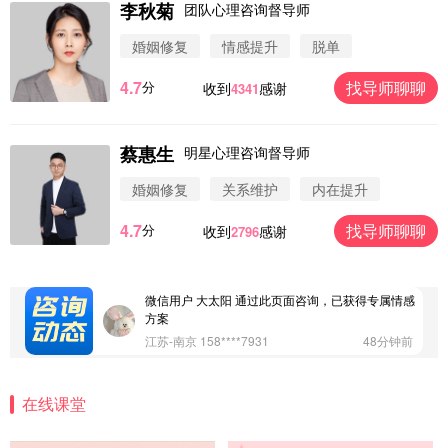
李秋菊
团队心理咨询督导师
婚姻修复
情感提升
脱单
4.7
找导师聊聊
分
收到
感谢
4341
蔡惠生
明星心理咨询督导师
微信用户 圆圈 通过此页面咨询，已获得专属情感方
案
婚姻修复
关系维护
内在提升
浙江-杭州 183****4847
32分钟前
微信用户 Vnno 通过此页面咨询，已获得专属情感方
4.7
找导师聊聊
分
收到
感谢
2796
案
广东-深圳 139****2256
15分钟前
微信用户 大太阳 通过此页面咨询，已获得专属情感
方案
江苏-南京 158****7931
48分钟前
微信用户 安康 通过此页面咨询，已获得专属情感方
案
在线课堂
四川-成都 136****6402
5分钟前
微信用户 怀拥倾城女 通过此页面咨询，已获得专属
情感方案