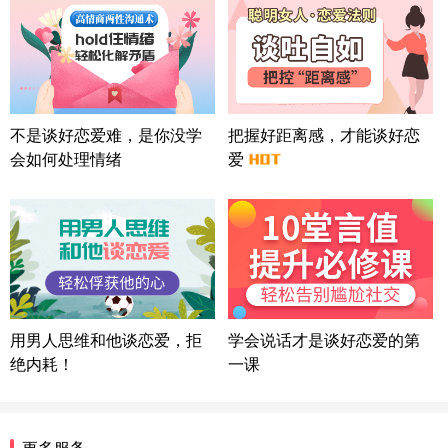
北京-朝阳 151****3189
22分钟前
微信用户 巧?媚儿 通过此页面咨询，已获得专属情感
方案
上海-浦东 177****9074
56分钟前
微信用户 Liberty 通过此页面咨询，已获得专属情感
不是谈好恋爱难，是你没学
把握好距离感，才能谈好恋
方案
会如何处理情绪
爱
广东-广州 188****5632
12分钟前
微信用户 司马锘 通过此页面咨询，已获得专属情感
方案
湖北-武汉 135****7410
41分钟前
微信用户 困困魚? 通过此页面咨询，已获得专属情感
方案
陕西-西安 139****6283
3分钟前
微信用户 喜欢下雨天^ 通过此页面咨询，已获得专属
用男人思维和他谈恋爱，拒
学会说话才是谈好恋爱的第
情感方案
绝内耗！
一课
浙江-宁波 150****8921
28分钟前
微信用户 逆光下的微笑 通过此页面咨询，已获得专
属情感方案
湖南-长沙 187****3359
18分钟前
更多服务