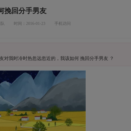
何挽回分手男友
团队
时间：2016-01-23
手机访问
友对我时冷时热忽远忽近的，我该如何 挽回分手男友 ？