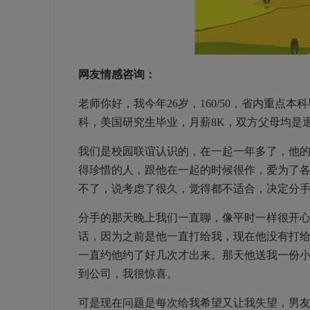
网友情感咨询：
老师你好，我今年26岁，160/50，省内重点本科
科，美国研究生毕业，月薪8K，双方父母均是
我们是校园联谊认识的，在一起一年多了，他
得珍惜的人，跟他在一起的时候很作，爱为了
不了，说考虑了很久，觉得都不适合，决定分
分手的那天晚上我们一直聊，像平时一样很开
话，因为之前是他一直打给我，现在他没有打
一直约他约了好几次才出来。那天他送我一份
到公司，我很惊喜。
可是现在问题是每次给我希望又让我失望，男