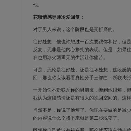
他。
花镇情感导师冷爱回复：
对于男人来说，这个阶段也是受折磨的。
往好处想，他也许想过一百次要跟你和好，但
反复，无非是他内心挣扎的表现。但是，如果
在也用冰火两重天的生活让你痛苦。
可是，无论是往好处、还是往坏处想，这段感
回，那么你应该看看真性分手三部曲：断联-蜕变
一开始你不断联系你的男朋友，缠到他很烦，
我认为这段感情还是有很大的挽回空间的。这
当然不是，你说了他烦了。你现在要做的是减少
的内容说什么？接下来就是第二步蜕变了。
既然你自己承认有错在新，那么就应该主动去