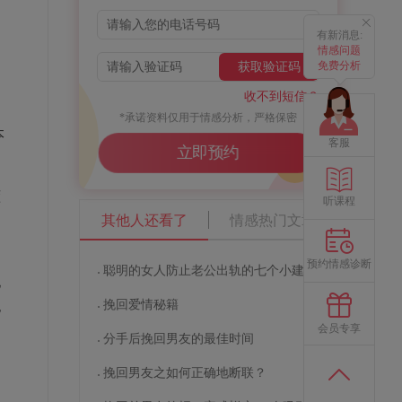
有新消息:
情感问题
免费分析
获取验证码
收不到短信？
*承诺资料仅用于情感分析，严格保密
本
客服
立即预约
懂
听课程
受
其他人还看了
情感热门文章
预约情感诊断
聪明的女人防止老公出轨的七个小建议
电
挽回爱情秘籍
也
会员专享
物
分手后挽回男友的最佳时间
挽回男友之如何正确地断联？
回