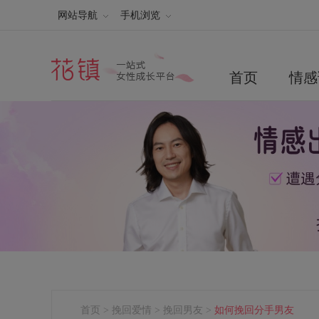
网站导航
手机浏览
首页
情感
首页
>
挽回爱情
>
挽回男友
>
如何挽回分手男友