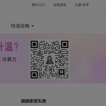
预约入口
在线课堂
注册/登录
例
情感攻略
婚姻家庭私教