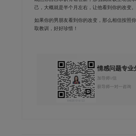
己，大概就是半个月左右，让他看到你的改变
如果你的男朋友看到你的改变，那么相信按照
取教训，好好珍惜！
情感问题专业
加导师\/信
获导师一对一咨询