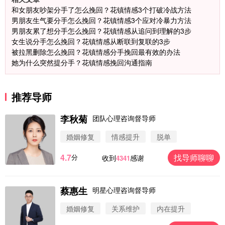
和女朋友吵架分手了怎么挽回？花镇情感3个打破冷战方法
男朋友生气要分手怎么挽回？花镇情感3个应对冷暴力方法
男朋友累了想分手怎么挽回？花镇情感从追问到理解的3步
女生说分手怎么挽回？花镇情感从断联到复联的3步
被拉黑删除怎么挽回？花镇情感分手挽回最有效的办法
她为什么突然提分手？花镇情感挽回沟通指南
推荐导师
李秋菊
团队心理咨询督导师
婚姻修复
情感提升
脱单
4.7
找导师聊聊
分
收到
感谢
4341
蔡惠生
明星心理咨询督导师
微信用户 圆圈 通过此页面咨询，已获得专属情感方
案
婚姻修复
关系维护
内在提升
浙江-杭州 183****4847
32分钟前