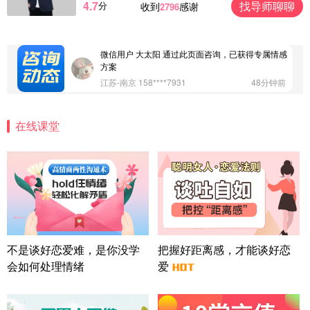
4.7
找导师聊聊
分
收到
感谢
2796
微信用户 Vnno 通过此页面咨询，已获得专属情感方
案
广东-深圳 139****2256
15分钟前
微信用户 大太阳 通过此页面咨询，已获得专属情感
方案
江苏-南京 158****7931
48分钟前
微信用户 安康 通过此页面咨询，已获得专属情感方
案
在线课堂
四川-成都 136****6402
5分钟前
微信用户 怀拥倾城女 通过此页面咨询，已获得专属
情感方案
北京-朝阳 151****3189
22分钟前
微信用户 巧?媚儿 通过此页面咨询，已获得专属情感
方案
上海-浦东 177****9074
56分钟前
微信用户 Liberty 通过此页面咨询，已获得专属情感
不是谈好恋爱难，是你没学
把握好距离感，才能谈好恋
方案
会如何处理情绪
爱
广东-广州 188****5632
12分钟前
微信用户 司马锘 通过此页面咨询，已获得专属情感
方案