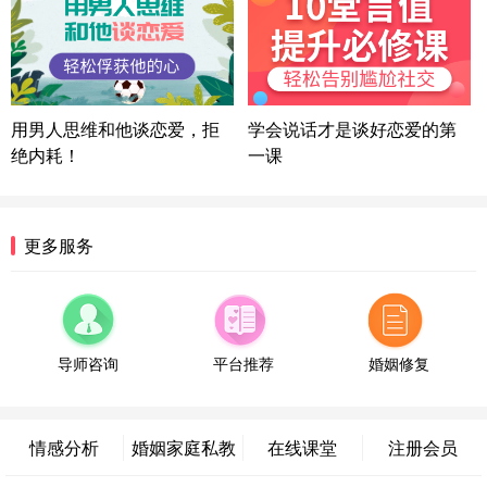
湖北-武汉 135****7410
41分钟前
微信用户 困困魚? 通过此页面咨询，已获得专属情感
方案
陕西-西安 139****6283
3分钟前
微信用户 喜欢下雨天^ 通过此页面咨询，已获得专属
用男人思维和他谈恋爱，拒
学会说话才是谈好恋爱的第
情感方案
绝内耗！
一课
浙江-宁波 150****8921
28分钟前
微信用户 逆光下的微笑 通过此页面咨询，已获得专
属情感方案
湖南-长沙 187****3359
18分钟前
更多服务
微信用户 超 通过此页面咨询，已获得专属情感方案
福建-厦门 159****4462
53分钟前
微信用户 凌乱小羊 通过此页面咨询，已获得专属情
感方案
导师咨询
平台推荐
婚姻修复
山东-青岛 138****9975
7分钟前
微信用户 小任性 通过此页面咨询，已获得专属情感
方案
情感分析
婚姻家庭私教
在线课堂
注册会员
辽宁-大连 176****2843
39分钟前
微信用户 H-孙志远-上海 通过此页面咨询，已获得专