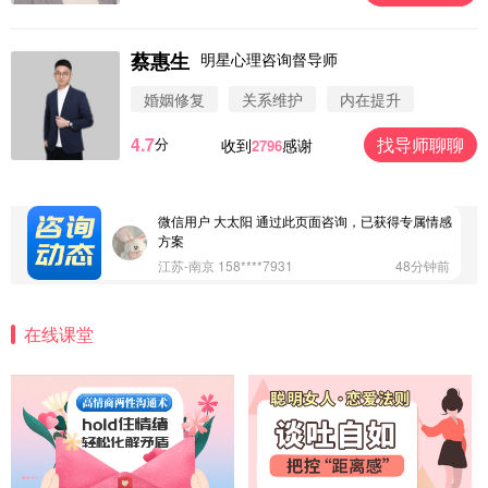
蔡惠生
明星心理咨询督导师
微信用户 圆圈 通过此页面咨询，已获得专属情感方
案
婚姻修复
关系维护
内在提升
浙江-杭州 183****4847
32分钟前
4.7
找导师聊聊
分
收到
感谢
2796
微信用户 Vnno 通过此页面咨询，已获得专属情感方
案
广东-深圳 139****2256
15分钟前
微信用户 大太阳 通过此页面咨询，已获得专属情感
方案
江苏-南京 158****7931
48分钟前
微信用户 安康 通过此页面咨询，已获得专属情感方
案
在线课堂
四川-成都 136****6402
5分钟前
微信用户 怀拥倾城女 通过此页面咨询，已获得专属
情感方案
北京-朝阳 151****3189
22分钟前
微信用户 巧?媚儿 通过此页面咨询，已获得专属情感
方案
上海-浦东 177****9074
56分钟前