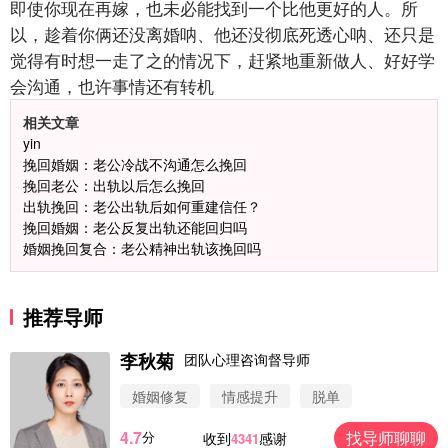
即使你现在再嫁，也未必能找到一个比他更好的人。所
以，趁着你俩还没离婚呐、他还没彻底死透心呐、还只是
觉得有时想一走了之的情况下，赶紧地重新做人、好好学
会沟通，也许事情还有转机
相关文章
yin
挽回婚姻：老公冷战不沟通怎么挽回
挽回老公：出轨以后怎么挽回
出轨挽回：老公出轨后如何重建信任？
挽回婚姻：老公反复出轨还能回归吗
婚姻挽回复合：老公精神出轨该挽回吗
推荐导师
李秋菊
团队心理咨询督导师
婚姻修复
情感提升
脱单
4.7
找导师聊聊
分
收到
感谢
4341