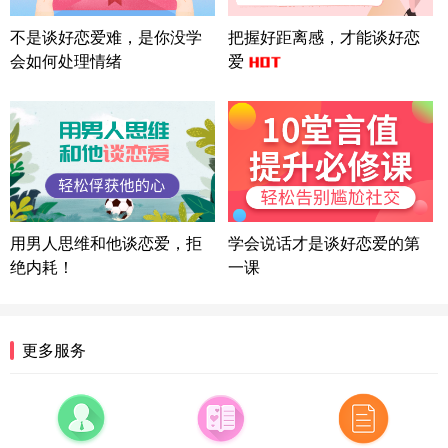
微信用户 Liberty 通过此页面咨询，已获得专属情感
不是谈好恋爱难，是你没学
把握好距离感，才能谈好恋
方案
会如何处理情绪
爱
广东-广州 188****5632
12分钟前
微信用户 司马锘 通过此页面咨询，已获得专属情感
方案
湖北-武汉 135****7410
41分钟前
微信用户 困困魚? 通过此页面咨询，已获得专属情感
方案
陕西-西安 139****6283
3分钟前
微信用户 喜欢下雨天^ 通过此页面咨询，已获得专属
用男人思维和他谈恋爱，拒
学会说话才是谈好恋爱的第
情感方案
绝内耗！
一课
浙江-宁波 150****8921
28分钟前
微信用户 逆光下的微笑 通过此页面咨询，已获得专
属情感方案
湖南-长沙 187****3359
18分钟前
更多服务
微信用户 超 通过此页面咨询，已获得专属情感方案
福建-厦门 159****4462
53分钟前
微信用户 凌乱小羊 通过此页面咨询，已获得专属情