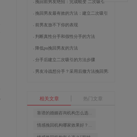
挽回前男友绝招：完成蜕变 二次吸引
挽回男友最有效的方法：建立二次吸引
的
前男友放不下你的表现
商
商
判断真性分手和假性分手的方法
。
降低pu挽回男友的方法
分手后建立二次吸引的方法步骤
男友冷战想分手？采用后撤方法挽回男友
猜
况
相关文章
热门文章
靠谱的婚姻咨询机构怎么选...
情感挽回机构哪家效果好？...