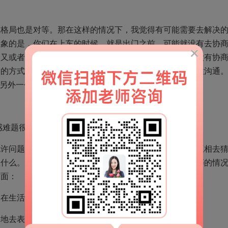
且格局也是对等。那在这样的情况下，我觉得有可能需要去解决
想象的是，你们在上车的时候，就是出门之前，可能就没有去协
，又或者说，你们可以在事先协商好。但是你们在事先就没有协
用的方式又不是开诚布公地真诚的交流，都在那使用暗示性沟通
”另外一个人呢就说“很多女生遇见过流氓，能怎么样啊”
题很心累?10s快速申请情感诊断!
也许问题就没有那么严重了。而是你们不断地互相去暗示互相去
想什么。反而会进一步地造成误会。所以在第二个格局对等的情
方面：
，在生活当中其实有很多事情我们可以避免这种冲突。
接地去表达你的诉求。