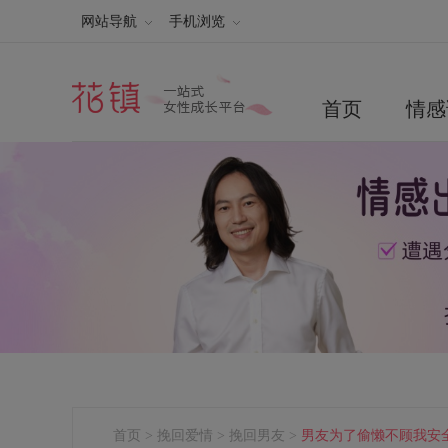
网站导航
手机浏览
首页
情感
首页
>
挽回爱情
>
挽回男友
>
男友为了偷懒不顾我安