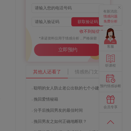
有新消息:
情感问题
免费分析
获取验证码
收不到短信？
*承诺资料仅用于情感分析，严格保密
客服
立即预约
听课程
其他人还看了
情感热门文章
预约情感诊断
聪明的女人防止老公出轨的七个小建议
挽回爱情秘籍
这
会员专享
分手后挽回男友的最佳时间
，
挽回男友之如何正确地断联？
问