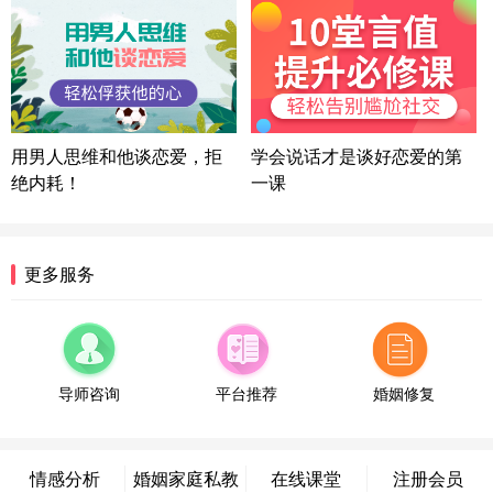
方案
湖北-武汉 135****7410
41分钟前
微信用户 困困魚? 通过此页面咨询，已获得专属情感
方案
陕西-西安 139****6283
3分钟前
微信用户 喜欢下雨天^ 通过此页面咨询，已获得专属
用男人思维和他谈恋爱，拒
学会说话才是谈好恋爱的第
情感方案
绝内耗！
一课
浙江-宁波 150****8921
28分钟前
微信用户 逆光下的微笑 通过此页面咨询，已获得专
属情感方案
湖南-长沙 187****3359
18分钟前
更多服务
微信用户 超 通过此页面咨询，已获得专属情感方案
福建-厦门 159****4462
53分钟前
微信用户 凌乱小羊 通过此页面咨询，已获得专属情
感方案
导师咨询
平台推荐
婚姻修复
山东-青岛 138****9975
7分钟前
微信用户 小任性 通过此页面咨询，已获得专属情感
方案
情感分析
婚姻家庭私教
在线课堂
注册会员
辽宁-大连 176****2843
39分钟前