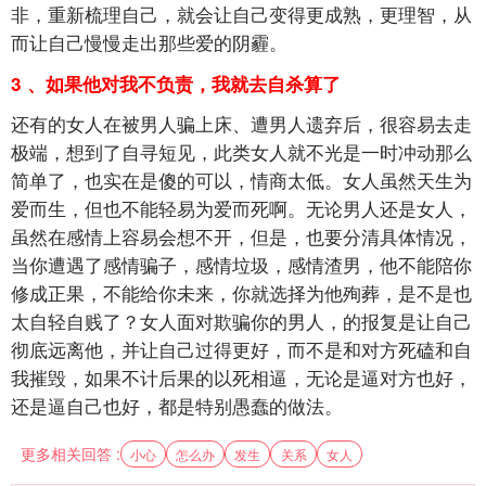
非，重新梳理自己，就会让自己变得更成熟，更理智，从
而让自己慢慢走出那些爱的阴霾。
3
、如果他对我不负责，我就去自杀算了
还有的女人在被男人骗上床、遭男人遗弃后，很容易去走
极端，想到了自寻短见，此类女人就不光是一时冲动那么
简单了，也实在是傻的可以，情商太低。女人虽然天生为
爱而生，但也不能轻易为爱而死啊。无论男人还是女人，
虽然在感情上容易会想不开，但是，也要分清具体情况，
当你遭遇了感情骗子，感情垃圾，感情渣男，他不能陪你
修成正果，不能给你未来，你就选择为他殉葬，是不是也
太自轻自贱了？女人面对欺骗你的男人，的报复是让自己
彻底远离他，并让自己过得更好，而不是和对方死磕和自
我摧毁，如果不计后果的以死相逼，无论是逼对方也好，
还是逼自己也好，都是特别愚蠢的做法。
更多相关回答 :
小心
怎么办
发生
关系
女人