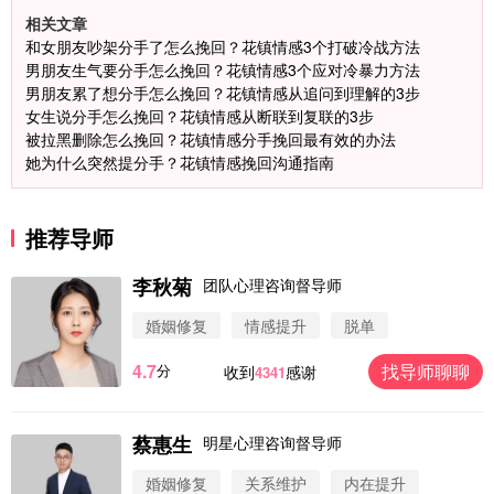
相关文章
和女朋友吵架分手了怎么挽回？花镇情感3个打破冷战方法
男朋友生气要分手怎么挽回？花镇情感3个应对冷暴力方法
男朋友累了想分手怎么挽回？花镇情感从追问到理解的3步
女生说分手怎么挽回？花镇情感从断联到复联的3步
被拉黑删除怎么挽回？花镇情感分手挽回最有效的办法
她为什么突然提分手？花镇情感挽回沟通指南
推荐导师
李秋菊
团队心理咨询督导师
婚姻修复
情感提升
脱单
4.7
找导师聊聊
分
收到
感谢
4341
蔡惠生
明星心理咨询督导师
微信用户 圆圈 通过此页面咨询，已获得专属情感方
案
婚姻修复
关系维护
内在提升