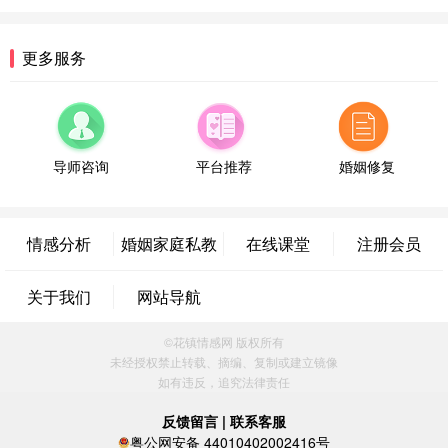
微信用户 逆光下的微笑 通过此页面咨询，已获得专
属情感方案
湖南-长沙 187****3359
18分钟前
更多服务
微信用户 超 通过此页面咨询，已获得专属情感方案
福建-厦门 159****4462
53分钟前
微信用户 凌乱小羊 通过此页面咨询，已获得专属情
感方案
导师咨询
平台推荐
婚姻修复
山东-青岛 138****9975
7分钟前
微信用户 小任性 通过此页面咨询，已获得专属情感
方案
情感分析
婚姻家庭私教
在线课堂
注册会员
辽宁-大连 176****2843
39分钟前
微信用户 H-孙志远-上海 通过此页面咨询，已获得专
关于我们
网站导航
属情感方案
上海-黄浦 135****7601
24分钟前
©花镇情感网 版权所有
微信用户 墨笙 通过此页面咨询，已获得专属情感方
未经授权禁止转载、摘编、复制或建立镜像
案
如有违反，追究法律责任
江苏-苏州 188****5187
1小时前
微信用户 谢思明 通过此页面咨询，已获得专属情感
反馈留言
|
联系客服
方案
粤公网安备 44010402002416号