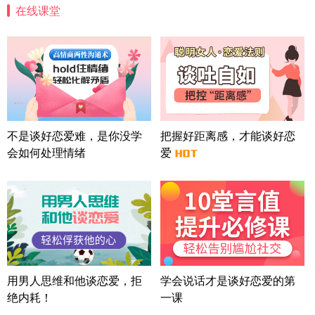
在线课堂
四川-成都 136****6402
5分钟前
微信用户 怀拥倾城女 通过此页面咨询，已获得专属
情感方案
北京-朝阳 151****3189
22分钟前
微信用户 巧?媚儿 通过此页面咨询，已获得专属情感
方案
上海-浦东 177****9074
56分钟前
微信用户 Liberty 通过此页面咨询，已获得专属情感
不是谈好恋爱难，是你没学
把握好距离感，才能谈好恋
方案
会如何处理情绪
爱
广东-广州 188****5632
12分钟前
微信用户 司马锘 通过此页面咨询，已获得专属情感
方案
湖北-武汉 135****7410
41分钟前
微信用户 困困魚? 通过此页面咨询，已获得专属情感
方案
陕西-西安 139****6283
3分钟前
微信用户 喜欢下雨天^ 通过此页面咨询，已获得专属
用男人思维和他谈恋爱，拒
学会说话才是谈好恋爱的第
情感方案
绝内耗！
一课
浙江-宁波 150****8921
28分钟前