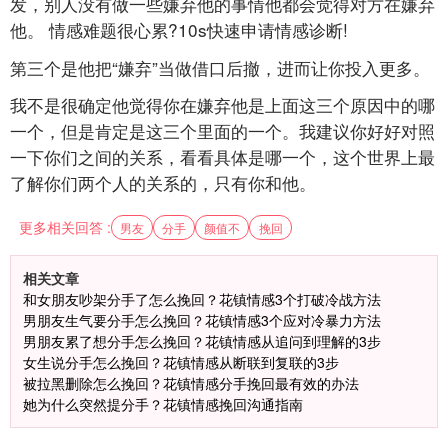
发，别人没有做一些嫌弃他的事情他都会觉得对方在嫌弃
他。 情感难题很心累?10s快速申请情感诊断!
第三个是他把“嫌弃”当做借口后撤，进而让你投入更多。
我不是很确定他觉得你在嫌弃他是上面这三个原因中的哪
一个，但是肯定是这三个里面的一个。我建议你好好对照
一下你们之间的关系，看看具体是哪一个，这个世界上最
了解你们两个人的关系的，只有你和他。
更多相关回答 :
男友
分手
颜值不
挽回
相关文章
和女朋友吵架分手了怎么挽回？花镇情感3个打破冷战方法
男朋友生气要分手怎么挽回？花镇情感3个应对冷暴力方法
男朋友累了想分手怎么挽回？花镇情感从追问到理解的3步
女生说分手怎么挽回？花镇情感从断联到复联的3步
被拉黑删除怎么挽回？花镇情感分手挽回最有效的办法
她为什么突然提分手？花镇情感挽回沟通指南