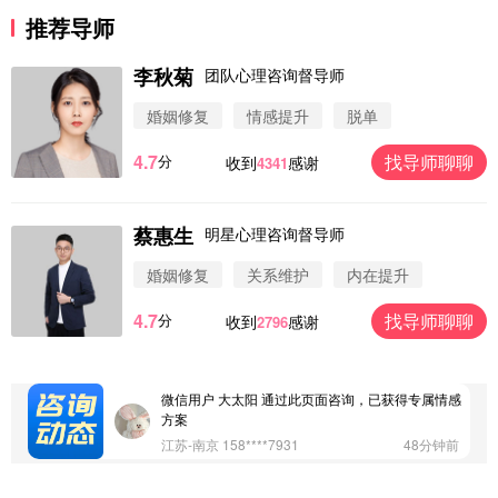
推荐导师
李秋菊
团队心理咨询督导师
婚姻修复
情感提升
脱单
4.7
找导师聊聊
分
收到
感谢
4341
蔡惠生
明星心理咨询督导师
微信用户 圆圈 通过此页面咨询，已获得专属情感方
案
婚姻修复
关系维护
内在提升
浙江-杭州 183****4847
32分钟前
4.7
找导师聊聊
分
收到
感谢
2796
微信用户 Vnno 通过此页面咨询，已获得专属情感方
案
广东-深圳 139****2256
15分钟前
微信用户 大太阳 通过此页面咨询，已获得专属情感
方案
江苏-南京 158****7931
48分钟前
微信用户 安康 通过此页面咨询，已获得专属情感方
案