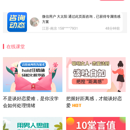
案
广东-深圳 139****2256
15分钟前
微信用户 大太阳 通过此页面咨询，已获得专属情感
方案
江苏-南京 158****7931
48分钟前
微信用户 安康 通过此页面咨询，已获得专属情感方
案
在线课堂
四川-成都 136****6402
5分钟前
微信用户 怀拥倾城女 通过此页面咨询，已获得专属
情感方案
北京-朝阳 151****3189
22分钟前
微信用户 巧?媚儿 通过此页面咨询，已获得专属情感
方案
上海-浦东 177****9074
56分钟前
微信用户 Liberty 通过此页面咨询，已获得专属情感
不是谈好恋爱难，是你没学
把握好距离感，才能谈好恋
方案
会如何处理情绪
爱
广东-广州 188****5632
12分钟前
微信用户 司马锘 通过此页面咨询，已获得专属情感
方案
湖北-武汉 135****7410
41分钟前