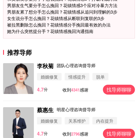
男朋友生气要分手怎么挽回？花镇情感3个应对冷暴力方法
男朋友累了想分手怎么挽回？花镇情感从追问到理解的3步
女生说分手怎么挽回？花镇情感从断联到复联的3步
被拉黑删除怎么挽回？花镇情感分手挽回最有效的办法
她为什么突然提分手？花镇情感挽回沟通指南
推荐导师
李秋菊
团队心理咨询督导师
婚姻修复
情感提升
脱单
4.7
找导师聊聊
分
收到
感谢
4341
蔡惠生
明星心理咨询督导师
微信用户 圆圈 通过此页面咨询，已获得专属情感方
案
婚姻修复
关系维护
内在提升
浙江-杭州 183****4847
32分钟前
4.7
找导师聊聊
分
收到
感谢
2796
微信用户 Vnno 通过此页面咨询，已获得专属情感方