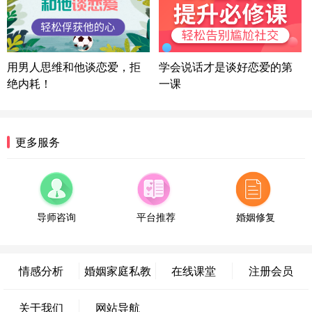
微信用户 困困魚? 通过此页面咨询，已获得专属情感
方案
陕西-西安 139****6283
3分钟前
微信用户 喜欢下雨天^ 通过此页面咨询，已获得专属
用男人思维和他谈恋爱，拒
学会说话才是谈好恋爱的第
情感方案
绝内耗！
一课
浙江-宁波 150****8921
28分钟前
微信用户 逆光下的微笑 通过此页面咨询，已获得专
属情感方案
湖南-长沙 187****3359
18分钟前
更多服务
微信用户 超 通过此页面咨询，已获得专属情感方案
福建-厦门 159****4462
53分钟前
微信用户 凌乱小羊 通过此页面咨询，已获得专属情
感方案
导师咨询
平台推荐
婚姻修复
山东-青岛 138****9975
7分钟前
微信用户 小任性 通过此页面咨询，已获得专属情感
方案
情感分析
婚姻家庭私教
在线课堂
注册会员
辽宁-大连 176****2843
39分钟前
微信用户 H-孙志远-上海 通过此页面咨询，已获得专
关于我们
网站导航
属情感方案