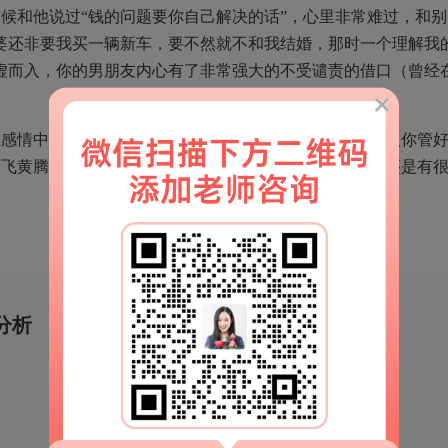
候和他说过“钱的问题要你自己解决的话”，心里非常难过，和别
婆还非要我买一辆新车，要不然就不和我结婚，那时一个理解我
虚而入，你的男朋友内心有了非常强大的不受谴责的借口（曾经
？
在感情中埋下隐患。现在既然话已经说出口了，我只能建议你管
会飞黄腾达到让他想找第三者的地步，你们两个人的感情还是有
分析
移动端官网
扫一扫
解锁更多情感秘籍