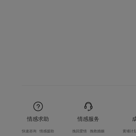
情感求助
情感服务
快速咨询
情感援助
挽回爱情
挽救婚姻
黄埔计