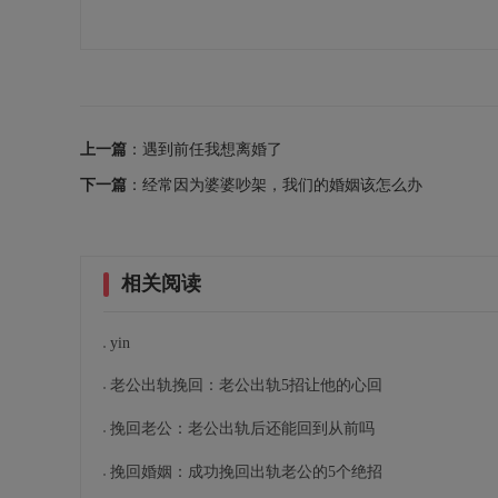
上一篇
：遇到前任我想离婚了
下一篇
：经常因为婆婆吵架，我们的婚姻该怎么办
相关阅读
yin
老公出轨挽回：老公出轨5招让他的心回
挽回老公：老公出轨后还能回到从前吗
挽回婚姻：成功挽回出轨老公的5个绝招