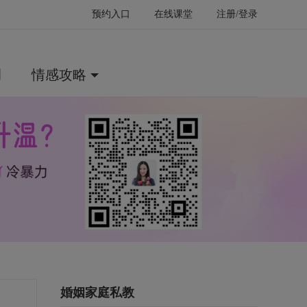
预约入口
在线课堂
注册/登录
例
情感攻略
婚姻家庭私教