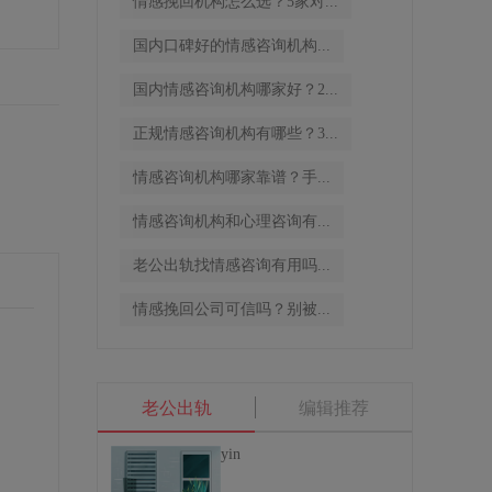
情感挽回机构怎么选？5家对...
国内口碑好的情感咨询机构...
国内情感咨询机构哪家好？2...
正规情感咨询机构有哪些？3...
情感咨询机构哪家靠谱？手...
情感咨询机构和心理咨询有...
老公出轨找情感咨询有用吗...
情感挽回公司可信吗？别被...
老公出轨
编辑推荐
yin