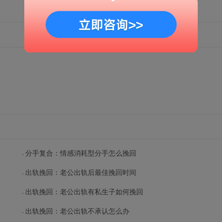
分手复合：情感消耗型分手怎么挽回
出轨挽回：老公出轨后最佳挽回时间
出轨挽回：老公出轨有私生子如何挽回
出轨挽回：老公出轨不承认怎么办