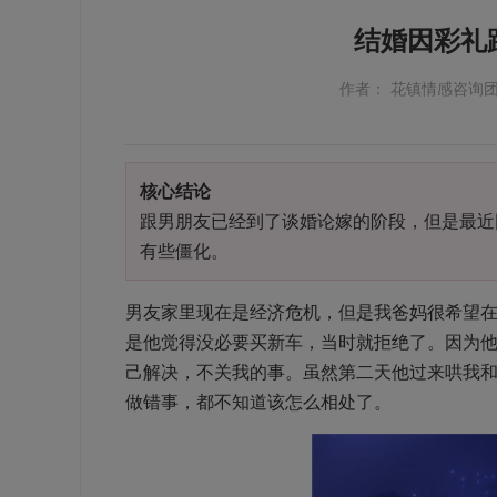
结婚因彩礼
作者： 花镇情感咨询
核心结论
跟男朋友已经到了谈婚论嫁的阶段，但是最近
有些僵化。
男友家里现在是经济危机，但是我爸妈很希望
是他觉得没必要买新车，当时就拒绝了。因为
己解决，不关我的事。虽然第二天他过来哄我
做错事，都不知道该怎么相处了。