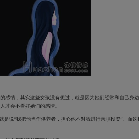
们的感情，其实这些女孩没有想过，就是因为她们经常和自己身
的人才会不看好她们的感情。
思就是说“我把他当作供养者，担心他不对我进行亲职投资”。而这