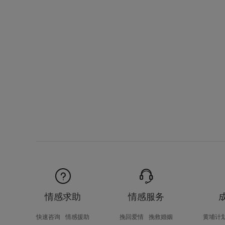
情感求助
情感服务
快速咨询
情感援助
挽回爱情
挽救婚姻
黄埔计