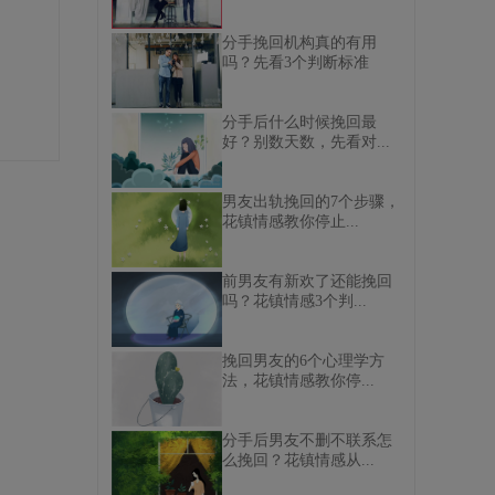
分手挽回机构真的有用
吗？先看3个判断标准
分手后什么时候挽回最
好？别数天数，先看对...
男友出轨挽回的7个步骤，
花镇情感教你停止...
前男友有新欢了还能挽回
吗？花镇情感3个判...
挽回男友的6个心理学方
法，花镇情感教你停...
分手后男友不删不联系怎
么挽回？花镇情感从...