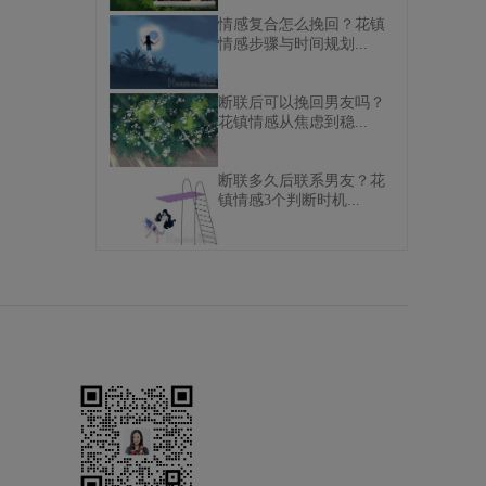
情感复合怎么挽回？花镇
情感步骤与时间规划...
断联后可以挽回男友吗？
花镇情感从焦虑到稳...
断联多久后联系男友？花
镇情感3个判断时机...