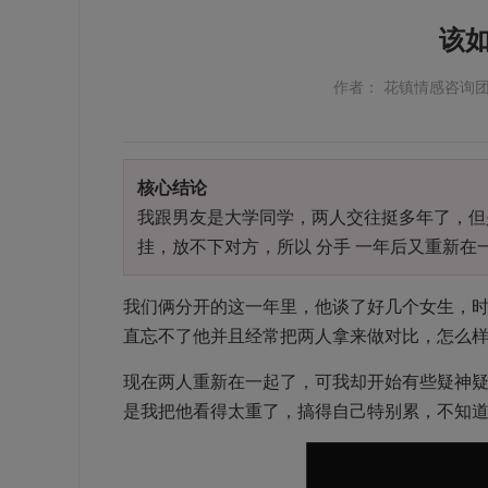
该
作者： 花镇情感咨询
核心结论
我跟男友是大学同学，两人交往挺多年了，但
挂，放不下对方，所以 分手 一年后又重新在
我们俩分开的这一年里，他谈了好几个女生，
直忘不了他并且经常把两人拿来做对比，怎么
现在两人重新在一起了，可我却开始有些疑神
是我把他看得太重了，搞得自己特别累，不知