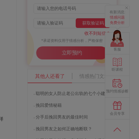
有新消息:
情感问题
免费分析
获取验证码
收不到短信？
*承诺资料仅用于情感分析，严格保密
客服
立即预约
听课程
其他人还看了
情感热门文章
预约情感诊断
聪明的女人防止老公出轨的七个小建议
边
挽回爱情秘籍
会员专享
分手后挽回男友的最佳时间
样
挽回男友之如何正确地断联？