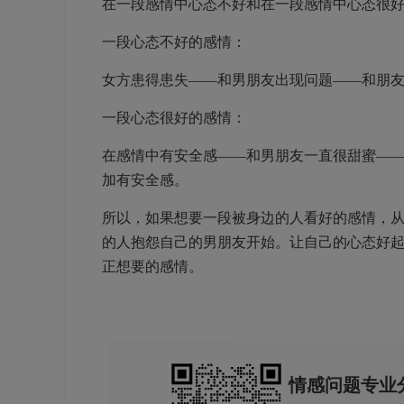
在一段感情中心态不好和在一段感情中心态很
一段心态不好的感情：
女方患得患失——和男朋友出现问题——和朋
一段心态很好的感情：
在感情中有安全感——和男朋友一直很甜蜜—
加有安全感。
所以，如果想要一段被身边的人看好的感情，
的人抱怨自己的男朋友开始。让自己的心态好
正想要的感情。
情感问题专业