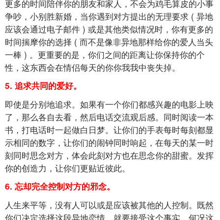
更多的时间陪伴你的朋友和家人，不会为鸡毛算皮的小事
争吵，小别胜新婚，当你遇到对方提出的无理要求
(
异地
应该会通过电子邮件
)
或是其他类似情况时，你有更多的
时间揣摩你的选择
(
而不是像非异地那样给你的爱人当头
一棒
)
。更重要的是，你们之间的距离让你保持你的个
性，这东西会在情侣每天的你你我我中丧失掉。
5.
追求共同的爱好。
即使是分别地追求。如果有一个你们都感兴趣的电影上映
了，那么各自去看，然后电话交流观后感。同时阅读一本
书，打电话时一起做白日梦。让你们的手表每时每刻都显
示相同的数字，让你们的闹钟同时响起，在每天的某一时
刻同时思念对方，体会此刻对方也在思念你的甜蜜。发挥
你的创造力，让你们更贴近彼此。
6.
忘却完全控制对方的邪念。
人生来平等，没有人可以或是应该被其他的人控制。既然
你们决定选择这段异地恋情，就要接受这个事实，何况这