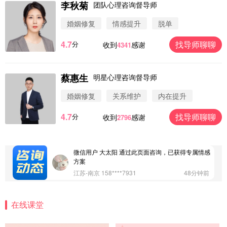
李秋菊
团队心理咨询督导师
婚姻修复
情感提升
脱单
4.7
找导师聊聊
分
收到
感谢
4341
蔡惠生
明星心理咨询督导师
微信用户 圆圈 通过此页面咨询，已获得专属情感方
案
婚姻修复
关系维护
内在提升
浙江-杭州 183****4847
32分钟前
4.7
找导师聊聊
分
收到
感谢
2796
微信用户 Vnno 通过此页面咨询，已获得专属情感方
案
广东-深圳 139****2256
15分钟前
微信用户 大太阳 通过此页面咨询，已获得专属情感
方案
江苏-南京 158****7931
48分钟前
微信用户 安康 通过此页面咨询，已获得专属情感方
案
在线课堂
四川-成都 136****6402
5分钟前
微信用户 怀拥倾城女 通过此页面咨询，已获得专属