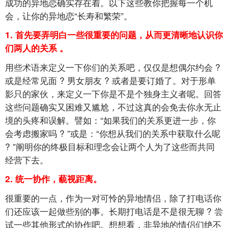
成功的异地恋确实存在着。以下这些教你把握每一个机
会，让你的异地恋“长寿和繁荣”。
1.
首先要弄明白一些很重要的问题，从而更清晰地认识你
们两人的关系
。
用些术语来定义一下你们的关系吧，仅仅是想偶尔约会
?
或是经常见面
?
男女朋友
?
或者是要订婚了。对于形单
影只的家伙，来定义一下你是不是个独身主义者呢。回答
这些问题确实又困难又尴尬，不过这真的会免去你永无止
境的头疼和误解。譬如：“如果我们的关系更进一步，你
会考虑搬家吗
?
”或是：“你想从我们的关系中获取什么呢
?
”阐明你的终极目标和理念会让两个人为了这些而共同
经营下去。
2.
统一协作，藐视距离。
很重要的一点，作为一对可怜的异地情侣，除了打电话你
们还应该一起做些别的事。长期打电话是不是很无聊
?
尝
试一些其他形式的协作吧。想想看，非异地的情侣们绝不