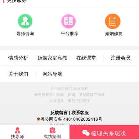
微信用户 超 通过此页面咨询，已获得专属情感方案
福建-厦门 159****4462
53分钟前
微信用户 凌乱小羊 通过此页面咨询，已获得专属情
感方案
导师咨询
平台推荐
婚姻修复
山东-青岛 138****9975
7分钟前
微信用户 小任性 通过此页面咨询，已获得专属情感
方案
情感分析
婚姻家庭私教
在线课堂
注册会员
辽宁-大连 176****2843
39分钟前
微信用户 H-孙志远-上海 通过此页面咨询，已获得专
关于我们
网站导航
属情感方案
上海-黄浦 135****7601
24分钟前
©花镇情感网 版权所有
微信用户 墨笙 通过此页面咨询，已获得专属情感方
未经授权禁止转载、摘编、复制或建立镜像
案
如有违反，追究法律责任
江苏-苏州 188****5187
1小时前
微信用户 谢思明 通过此页面咨询，已获得专属情感
反馈留言
|
联系客服
方案
粤公网安备 44010402002416号
广东-佛山 139****6034
16分钟前
粤ICP备16060296号
梳理关系现状
微信用户 静默 通过此页面咨询，已获得专属情感方
找导师
成功案例
案