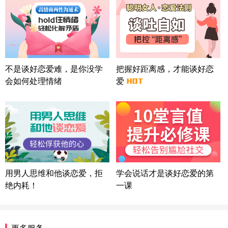
情感方案
北京-朝阳 151****3189
22分钟前
微信用户 巧?媚儿 通过此页面咨询，已获得专属情感
方案
上海-浦东 177****9074
56分钟前
微信用户 Liberty 通过此页面咨询，已获得专属情感
不是谈好恋爱难，是你没学
把握好距离感，才能谈好恋
方案
会如何处理情绪
爱
广东-广州 188****5632
12分钟前
微信用户 司马锘 通过此页面咨询，已获得专属情感
方案
湖北-武汉 135****7410
41分钟前
微信用户 困困魚? 通过此页面咨询，已获得专属情感
方案
陕西-西安 139****6283
3分钟前
微信用户 喜欢下雨天^ 通过此页面咨询，已获得专属
用男人思维和他谈恋爱，拒
学会说话才是谈好恋爱的第
情感方案
绝内耗！
一课
浙江-宁波 150****8921
28分钟前
微信用户 逆光下的微笑 通过此页面咨询，已获得专
属情感方案
湖南-长沙 187****3359
18分钟前
更多服务