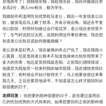
异地两年了）我独他非独，我处他非处，我自评颜值比男
友高2分，两人mv相当，都为学生。
我婚前作死滥用性别优势欺压老公，婚后一年发现老公出
轨，被发现后马上断了联系，并表示很后悔。我还在平复
伤口阶段，时而特别难过会打电话哭，老公现在有些受不
了，生气时说想过去死，说我利用这件事折磨他。现在想
知道老公出轨后该如何婚服婚姻？
老公原来是好男人，现在被琢的有点尸化了，现在我很小
心翼翼，但是觉得老公根本不知道他身体出轨给我带来了
多大的伤害，他总是觉得我故意闹。之前我们感情很深，
他愿意为我放弃一切来到我的城市陪我，现在感情变得比
较浅了，有时候会开始计较得失了，马上他要放假过来看
我几天。之后还要异地读书，不知道该怎么样才能回到从
前甜蜜的日子。
你想要的那种甜蜜的日子，是你通过滥用自
老师回复：
己的性别优势的方式得来的。如果想要回到之前的那种感