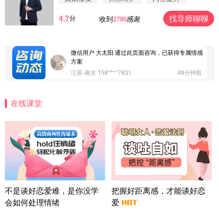
浙江-杭州 183****4847
32分钟前
4.7
找导师聊聊
分
收到
感谢
2796
微信用户 Vnno 通过此页面咨询，已获得专属情感方
案
广东-深圳 139****2256
15分钟前
微信用户 大太阳 通过此页面咨询，已获得专属情感
方案
江苏-南京 158****7931
48分钟前
微信用户 安康 通过此页面咨询，已获得专属情感方
案
在线课堂
四川-成都 136****6402
5分钟前
微信用户 怀拥倾城女 通过此页面咨询，已获得专属
情感方案
北京-朝阳 151****3189
22分钟前
微信用户 巧?媚儿 通过此页面咨询，已获得专属情感
方案
上海-浦东 177****9074
56分钟前
微信用户 Liberty 通过此页面咨询，已获得专属情感
不是谈好恋爱难，是你没学
把握好距离感，才能谈好恋
方案
会如何处理情绪
爱
广东-广州 188****5632
12分钟前
微信用户 司马锘 通过此页面咨询，已获得专属情感