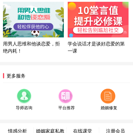
方案
湖北-武汉 135****7410
41分钟前
微信用户 困困魚? 通过此页面咨询，已获得专属情感
方案
陕西-西安 139****6283
3分钟前
微信用户 喜欢下雨天^ 通过此页面咨询，已获得专属
用男人思维和他谈恋爱，拒
学会说话才是谈好恋爱的第
情感方案
绝内耗！
一课
浙江-宁波 150****8921
28分钟前
微信用户 逆光下的微笑 通过此页面咨询，已获得专
属情感方案
湖南-长沙 187****3359
18分钟前
更多服务
微信用户 超 通过此页面咨询，已获得专属情感方案
福建-厦门 159****4462
53分钟前
微信用户 凌乱小羊 通过此页面咨询，已获得专属情
感方案
导师咨询
平台推荐
婚姻修复
山东-青岛 138****9975
7分钟前
微信用户 小任性 通过此页面咨询，已获得专属情感
方案
情感分析
婚姻家庭私教
在线课堂
注册会员
辽宁-大连 176****2843
39分钟前