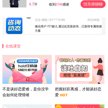
4.7
找导师聊聊
分
收到
感谢
2796
微信用户 怀拥倾城女 通过此页面咨询，已获得专属
情感方案
北京-朝阳 151****3189
22分钟前
微信用户 巧?媚儿 通过此页面咨询，已获得专属情感
方案
上海-浦东 177****9074
56分钟前
微信用户 Liberty 通过此页面咨询，已获得专属情感
方案
在线课堂
广东-广州 188****5632
12分钟前
微信用户 司马锘 通过此页面咨询，已获得专属情感
方案
湖北-武汉 135****7410
41分钟前
微信用户 困困魚? 通过此页面咨询，已获得专属情感
方案
陕西-西安 139****6283
3分钟前
微信用户 喜欢下雨天^ 通过此页面咨询，已获得专属
不是谈好恋爱难，是你没学
把握好距离感，才能谈好恋
情感方案
会如何处理情绪
爱
浙江-宁波 150****8921
28分钟前
微信用户 逆光下的微笑 通过此页面咨询，已获得专
属情感方案