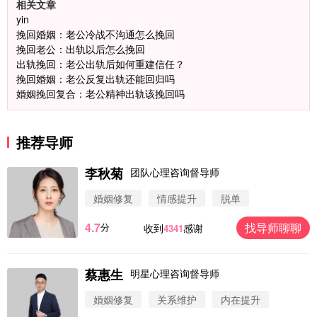
相关文章
yin
挽回婚姻：老公冷战不沟通怎么挽回
挽回老公：出轨以后怎么挽回
出轨挽回：老公出轨后如何重建信任？
挽回婚姻：老公反复出轨还能回归吗
婚姻挽回复合：老公精神出轨该挽回吗
微信用户 圆圈 通过此页面咨询，已获得专属情感方
推荐导师
案
浙江-杭州 183****4847
32分钟前
李秋菊
团队心理咨询督导师
微信用户 Vnno 通过此页面咨询，已获得专属情感方
婚姻修复
情感提升
脱单
案
广东-深圳 139****2256
15分钟前
4.7
找导师聊聊
分
收到
感谢
4341
微信用户 大太阳 通过此页面咨询，已获得专属情感
方案
江苏-南京 158****7931
48分钟前
蔡惠生
明星心理咨询督导师
微信用户 安康 通过此页面咨询，已获得专属情感方
案
婚姻修复
关系维护
内在提升
四川-成都 136****6402
5分钟前