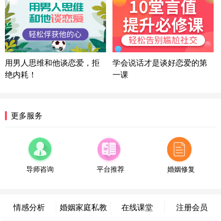
湖南-长沙 187****3359
18分钟前
微信用户 超 通过此页面咨询，已获得专属情感方案
福建-厦门 159****4462
53分钟前
微信用户 凌乱小羊 通过此页面咨询，已获得专属情
用男人思维和他谈恋爱，拒
学会说话才是谈好恋爱的第
感方案
绝内耗！
一课
山东-青岛 138****9975
7分钟前
微信用户 小任性 通过此页面咨询，已获得专属情感
方案
辽宁-大连 176****2843
39分钟前
更多服务
微信用户 H-孙志远-上海 通过此页面咨询，已获得专
属情感方案
上海-黄浦 135****7601
24分钟前
微信用户 墨笙 通过此页面咨询，已获得专属情感方
案
导师咨询
平台推荐
婚姻修复
江苏-苏州 188****5187
1小时前
微信用户 谢思明 通过此页面咨询，已获得专属情感
方案
情感分析
婚姻家庭私教
在线课堂
注册会员
广东-佛山 139****6034
16分钟前