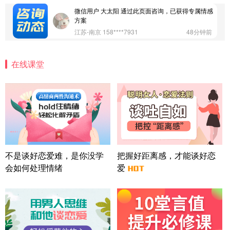
微信用户 大太阳 通过此页面咨询，已获得专属情感
方案
江苏-南京 158****7931
48分钟前
微信用户 安康 通过此页面咨询，已获得专属情感方
案
在线课堂
四川-成都 136****6402
5分钟前
微信用户 怀拥倾城女 通过此页面咨询，已获得专属
情感方案
北京-朝阳 151****3189
22分钟前
微信用户 巧?媚儿 通过此页面咨询，已获得专属情感
方案
上海-浦东 177****9074
56分钟前
微信用户 Liberty 通过此页面咨询，已获得专属情感
不是谈好恋爱难，是你没学
把握好距离感，才能谈好恋
方案
会如何处理情绪
爱
广东-广州 188****5632
12分钟前
微信用户 司马锘 通过此页面咨询，已获得专属情感
方案
湖北-武汉 135****7410
41分钟前
微信用户 困困魚? 通过此页面咨询，已获得专属情感
方案