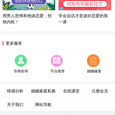
陕西-西安 139****6283
3分钟前
微信用户 喜欢下雨天^ 通过此页面咨询，已获得专属
用男人思维和他谈恋爱，拒
学会说话才是谈好恋爱的第
情感方案
绝内耗！
一课
浙江-宁波 150****8921
28分钟前
微信用户 逆光下的微笑 通过此页面咨询，已获得专
属情感方案
湖南-长沙 187****3359
18分钟前
更多服务
微信用户 超 通过此页面咨询，已获得专属情感方案
福建-厦门 159****4462
53分钟前
微信用户 凌乱小羊 通过此页面咨询，已获得专属情
感方案
导师咨询
平台推荐
婚姻修复
山东-青岛 138****9975
7分钟前
微信用户 小任性 通过此页面咨询，已获得专属情感
方案
情感分析
婚姻家庭私教
在线课堂
注册会员
辽宁-大连 176****2843
39分钟前
微信用户 H-孙志远-上海 通过此页面咨询，已获得专
关于我们
网站导航
属情感方案
上海-黄浦 135****7601
24分钟前