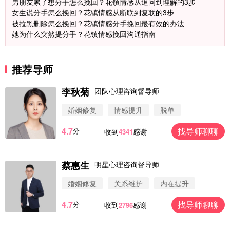
男朋友累了想分手怎么挽回？花镇情感从追问到理解的3步
女生说分手怎么挽回？花镇情感从断联到复联的3步
被拉黑删除怎么挽回？花镇情感分手挽回最有效的办法
她为什么突然提分手？花镇情感挽回沟通指南
推荐导师
李秋菊
团队心理咨询督导师
婚姻修复
情感提升
脱单
4.7
找导师聊聊
分
收到
感谢
4341
蔡惠生
明星心理咨询督导师
微信用户 圆圈 通过此页面咨询，已获得专属情感方
案
婚姻修复
关系维护
内在提升
浙江-杭州 183****4847
32分钟前
4.7
找导师聊聊
分
收到
感谢
2796
微信用户 Vnno 通过此页面咨询，已获得专属情感方
案
广东-深圳 139****2256
15分钟前