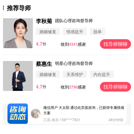
推荐导师
李秋菊
团队心理咨询督导师
婚姻修复
情感提升
脱单
4.7
找导师聊聊
分
收到
感谢
4341
蔡惠生
明星心理咨询督导师
微信用户 圆圈 通过此页面咨询，已获得专属情感方
案
婚姻修复
关系维护
内在提升
浙江-杭州 183****4847
32分钟前
4.7
找导师聊聊
分
收到
感谢
2796
微信用户 Vnno 通过此页面咨询，已获得专属情感方
案
广东-深圳 139****2256
15分钟前
微信用户 大太阳 通过此页面咨询，已获得专属情感
方案
江苏-南京 158****7931
48分钟前
微信用户 安康 通过此页面咨询，已获得专属情感方
案