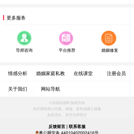
微信用户 逆光下的微笑 通过此页面咨询，已获得专
属情感方案
湖南-长沙 187****3359
18分钟前
更多服务
微信用户 超 通过此页面咨询，已获得专属情感方案
福建-厦门 159****4462
53分钟前
微信用户 凌乱小羊 通过此页面咨询，已获得专属情
感方案
导师咨询
平台推荐
婚姻修复
山东-青岛 138****9975
7分钟前
微信用户 小任性 通过此页面咨询，已获得专属情感
方案
情感分析
婚姻家庭私教
在线课堂
注册会员
辽宁-大连 176****2843
39分钟前
微信用户 H-孙志远-上海 通过此页面咨询，已获得专
关于我们
网站导航
属情感方案
上海-黄浦 135****7601
24分钟前
©花镇情感网 版权所有
微信用户 墨笙 通过此页面咨询，已获得专属情感方
未经授权禁止转载、摘编、复制或建立镜像
案
如有违反，追究法律责任
江苏-苏州 188****5187
1小时前
微信用户 谢思明 通过此页面咨询，已获得专属情感
反馈留言
|
联系客服
方案
粤公网安备 44010402002416号