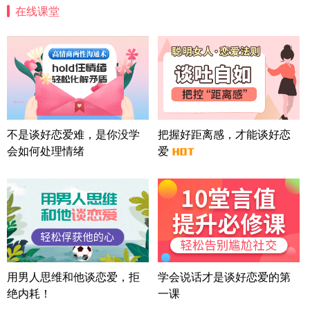
在线课堂
四川-成都 136****6402
5分钟前
微信用户 怀拥倾城女 通过此页面咨询，已获得专属
情感方案
北京-朝阳 151****3189
22分钟前
微信用户 巧?媚儿 通过此页面咨询，已获得专属情感
方案
上海-浦东 177****9074
56分钟前
微信用户 Liberty 通过此页面咨询，已获得专属情感
不是谈好恋爱难，是你没学
把握好距离感，才能谈好恋
方案
会如何处理情绪
爱
广东-广州 188****5632
12分钟前
微信用户 司马锘 通过此页面咨询，已获得专属情感
方案
湖北-武汉 135****7410
41分钟前
微信用户 困困魚? 通过此页面咨询，已获得专属情感
方案
陕西-西安 139****6283
3分钟前
微信用户 喜欢下雨天^ 通过此页面咨询，已获得专属
用男人思维和他谈恋爱，拒
学会说话才是谈好恋爱的第
情感方案
绝内耗！
一课
浙江-宁波 150****8921
28分钟前