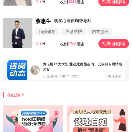
4.7
找导师聊聊
分
收到
感谢
4341
蔡惠生
明星心理咨询督导师
微信用户 圆圈 通过此页面咨询，已获得专属情感方
案
婚姻修复
关系维护
内在提升
浙江-杭州 183****4847
32分钟前
4.7
找导师聊聊
分
收到
感谢
2796
微信用户 Vnno 通过此页面咨询，已获得专属情感方
案
广东-深圳 139****2256
15分钟前
微信用户 大太阳 通过此页面咨询，已获得专属情感
方案
江苏-南京 158****7931
48分钟前
微信用户 安康 通过此页面咨询，已获得专属情感方
案
在线课堂
四川-成都 136****6402
5分钟前
微信用户 怀拥倾城女 通过此页面咨询，已获得专属
情感方案
北京-朝阳 151****3189
22分钟前
微信用户 巧?媚儿 通过此页面咨询，已获得专属情感
方案