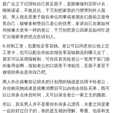
庭广众之下记得给自己留足面子，是能够做到言听计从，
唯唯诺诺，不敢反抗，千万别把家里的习惯带到外人面
前。男人很在意妻子能在单位同事或者朋友们面前正面夸
奖自己，能够多称赞自己老公的优秀，多讲自己在家如何
伺候像大老爷一样的老公，千万别把老公回家后如何忙进
忙出做家务的优点告诉别人。
6.控制工资，也要给足零花钱。老公可以同意你让他上交
工资卡，也可以配合你如实报告零花钱都花到哪儿去了，
甚至可以采用报账制，可你应首先给老公一笔用于装门面
的备用金啊，假如老公的口袋里干净如洗，丢面子甚至于
难堪的将会是你自己吧。
两人外出就餐前记得先把计划用的钱或是信用卡给老公，
在你购完物或者是就餐消费后可以由他去排队买单，既可
以让你多点休息时间，又可以保全老公一家之主的颜面。
所以，其实男人并不是要你长得多么漂亮，夫妻之间是要
一起好好过日子的，靠的是互相的理解、尊重、包容和支