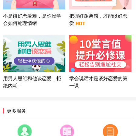
上海-浦东 177****9074
56分钟前
微信用户 Liberty 通过此页面咨询，已获得专属情感
不是谈好恋爱难，是你没学
把握好距离感，才能谈好恋
方案
会如何处理情绪
爱
广东-广州 188****5632
12分钟前
微信用户 司马锘 通过此页面咨询，已获得专属情感
方案
湖北-武汉 135****7410
41分钟前
微信用户 困困魚? 通过此页面咨询，已获得专属情感
方案
陕西-西安 139****6283
3分钟前
微信用户 喜欢下雨天^ 通过此页面咨询，已获得专属
用男人思维和他谈恋爱，拒
学会说话才是谈好恋爱的第
情感方案
绝内耗！
一课
浙江-宁波 150****8921
28分钟前
微信用户 逆光下的微笑 通过此页面咨询，已获得专
属情感方案
湖南-长沙 187****3359
18分钟前
更多服务
微信用户 超 通过此页面咨询，已获得专属情感方案
福建-厦门 159****4462
53分钟前