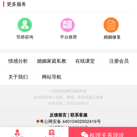
湖南-长沙 187****3359
18分钟前
更多服务
微信用户 超 通过此页面咨询，已获得专属情感方案
福建-厦门 159****4462
53分钟前
微信用户 凌乱小羊 通过此页面咨询，已获得专属情
感方案
导师咨询
平台推荐
婚姻修复
山东-青岛 138****9975
7分钟前
微信用户 小任性 通过此页面咨询，已获得专属情感
方案
情感分析
婚姻家庭私教
在线课堂
注册会员
辽宁-大连 176****2843
39分钟前
微信用户 H-孙志远-上海 通过此页面咨询，已获得专
关于我们
网站导航
属情感方案
上海-黄浦 135****7601
24分钟前
©花镇情感网 版权所有
微信用户 墨笙 通过此页面咨询，已获得专属情感方
未经授权禁止转载、摘编、复制或建立镜像
案
如有违反，追究法律责任
江苏-苏州 188****5187
1小时前
微信用户 谢思明 通过此页面咨询，已获得专属情感
反馈留言
|
联系客服
方案
粤公网安备 44010402002416号
广东-佛山 139****6034
16分钟前
粤ICP备16060296号
梳理关系现状
微信用户 静默 通过此页面咨询，已获得专属情感方