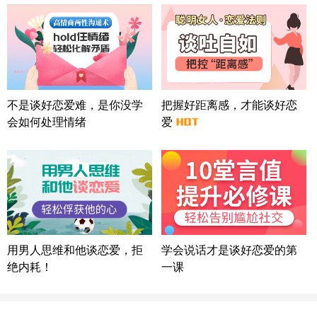
微信用户 怀拥倾城女 通过此页面咨询，已获得专属
情感方案
北京-朝阳 151****3189
22分钟前
微信用户 巧?媚儿 通过此页面咨询，已获得专属情感
方案
上海-浦东 177****9074
56分钟前
微信用户 Liberty 通过此页面咨询，已获得专属情感
不是谈好恋爱难，是你没学
把握好距离感，才能谈好恋
方案
会如何处理情绪
爱
广东-广州 188****5632
12分钟前
微信用户 司马锘 通过此页面咨询，已获得专属情感
方案
湖北-武汉 135****7410
41分钟前
微信用户 困困魚? 通过此页面咨询，已获得专属情感
方案
陕西-西安 139****6283
3分钟前
微信用户 喜欢下雨天^ 通过此页面咨询，已获得专属
用男人思维和他谈恋爱，拒
学会说话才是谈好恋爱的第
情感方案
绝内耗！
一课
浙江-宁波 150****8921
28分钟前
微信用户 逆光下的微笑 通过此页面咨询，已获得专
属情感方案