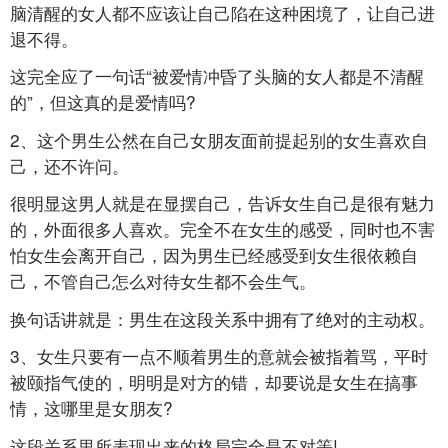
脑清醒的女人都不应该让自己陷在这种困境了，让自己进
退不得。
这完全应了一句话“被爱情冲昏了头脑的女人都是不清醒
的”，但这真的是爱情吗?
2、这个男生公然在自己女朋友面前提起别的女生喜欢自
己，还不许问。
很明显这男人就是在显摆自己，告诉女生自己是很有魅力
的，外面很多人喜欢。完全不在女生的感受，同时也不害
怕女生会离开自己，因为男生已经感受到女生很依赖自
己，不管自己怎么对待女生都不会生气。
换句话讲就是：男生在这段关系中拥有了绝对的主动权。
3、女生只要有一点不顺着男生的意就会被指着骂，平时
被颐指气使的，明明是对方的错，却要说是女生在搞事
情，这哪里是女朋友?
这段关系里所表现出来的格局完全是不对等!