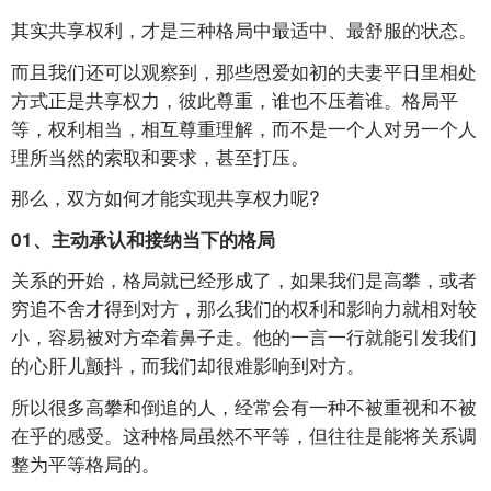
其实共享权利，才是三种格局中最适中、最舒服的状态。
而且我们还可以观察到，那些恩爱如初的夫妻平日里相处
方式正是共享权力，彼此尊重，谁也不压着谁。格局平
等，权利相当，相互尊重理解，而不是一个人对另一个人
理所当然的索取和要求，甚至打压。
那么，双方如何才能实现共享权力呢?
01、主动承认和接纳当下的格局
关系的开始，格局就已经形成了，如果我们是高攀，或者
穷追不舍才得到对方，那么我们的权利和影响力就相对较
小，容易被对方牵着鼻子走。他的一言一行就能引发我们
的心肝儿颤抖，而我们却很难影响到对方。
所以很多高攀和倒追的人，经常会有一种不被重视和不被
在乎的感受。这种格局虽然不平等，但往往是能将关系调
整为平等格局的。