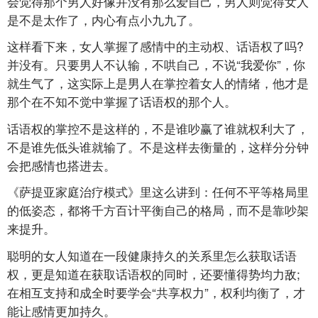
会觉得那个男人好像并没有那么爱自己，男人则觉得女人
是不是太作了，内心有点小九九了。
这样看下来，女人掌握了感情中的主动权、话语权了吗?
并没有。只要男人不认输，不哄自己，不说“我爱你”，你
就生气了，这实际上是男人在掌控着女人的情绪，他才是
那个在不知不觉中掌握了话语权的那个人。
话语权的掌控不是这样的，不是谁吵赢了谁就权利大了，
不是谁先低头谁就输了。不是这样去衡量的，这样分分钟
会把感情也搭进去。
《萨提亚家庭治疗模式》里这么讲到：任何不平等格局里
的低姿态，都将千方百计平衡自己的格局，而不是靠吵架
来提升。
聪明的女人知道在一段健康持久的关系里怎么获取话语
权，更是知道在获取话语权的同时，还要懂得势均力敌;
在相互支持和成全时要学会“共享权力”，权利均衡了，才
能让感情更加持久。