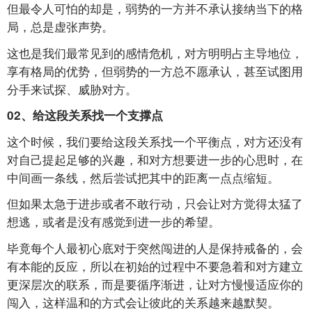
但最令人可怕的却是，弱势的一方并不承认接纳当下的格
局，总是虚张声势。
这也是我们最常见到的感情危机，对方明明占主导地位，
享有格局的优势，但弱势的一方总不愿承认，甚至试图用
分手来试探、威胁对方。
02、给这段关系找一个支撑点
这个时候，我们要给这段关系找一个平衡点，对方还没有
对自己提起足够的兴趣，和对方想要进一步的心思时，在
中间画一条线，然后尝试把其中的距离一点点缩短。
但如果太急于进步或者不敢行动，只会让对方觉得太猛了
想逃，或者是没有感觉到进一步的希望。
毕竟每个人最初心底对于突然闯进的人是保持戒备的，会
有本能的反应，所以在初始的过程中不要急着和对方建立
更深层次的联系，而是要循序渐进，让对方慢慢适应你的
闯入，这样温和的方式会让彼此的关系越来越默契。