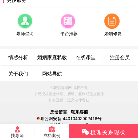
微信用户 超 通过此页面咨询，已获得专属情感方案
福建-厦门 159****4462
53分钟前
微信用户 凌乱小羊 通过此页面咨询，已获得专属情
感方案
导师咨询
平台推荐
婚姻修复
山东-青岛 138****9975
7分钟前
微信用户 小任性 通过此页面咨询，已获得专属情感
方案
情感分析
婚姻家庭私教
在线课堂
注册会员
辽宁-大连 176****2843
39分钟前
微信用户 H-孙志远-上海 通过此页面咨询，已获得专
关于我们
网站导航
属情感方案
上海-黄浦 135****7601
24分钟前
©花镇情感网 版权所有
微信用户 墨笙 通过此页面咨询，已获得专属情感方
未经授权禁止转载、摘编、复制或建立镜像
案
如有违反，追究法律责任
江苏-苏州 188****5187
1小时前
微信用户 谢思明 通过此页面咨询，已获得专属情感
反馈留言
|
联系客服
方案
粤公网安备 44010402002416号
广东-佛山 139****6034
16分钟前
粤ICP备16060296号
梳理关系现状
微信用户 静默 通过此页面咨询，已获得专属情感方
找导师
成功案例
案