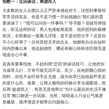
招数一：迂回谈话，乘虚而入
大多数的女人企图以义正严辞来感化对方，没想到事後却
常常适得其反。你是不是习惯一开始就蹦出“我们真的需
要谈谈了！”“我可以问你一件事吗？”等字眼？花镇导师指
出，听见这样的话，男人包准歇斯底里，他所想到的最糟
状况，全部都会一股脑儿浮现：是不是你想分手？还是你
不小心怀孕了！任何异想天开的念头，他都有办法在短时
间内想像出来，他这副德性，哪还有耐心聆听你巨细无遗
地道出心中事。
若真有要事找他，不妨利用“迂回”的谈话技巧，让他把你
当成哥儿们，方有可能无话不说。至少，在他胆颤心惊的
同时，你也不会吓得手足无措，因为你早已知他葫芦里卖
的是什么药。接着，让两人愉快的经验分享当成暖场，然
后再“趁虚而入”，有意无意地带出“为什么最近的生活不像
往常”般口吻进一步试探。当然，咄咄逼人只会让气氛更
形尴尬，循序渐进才能带出问题核心。