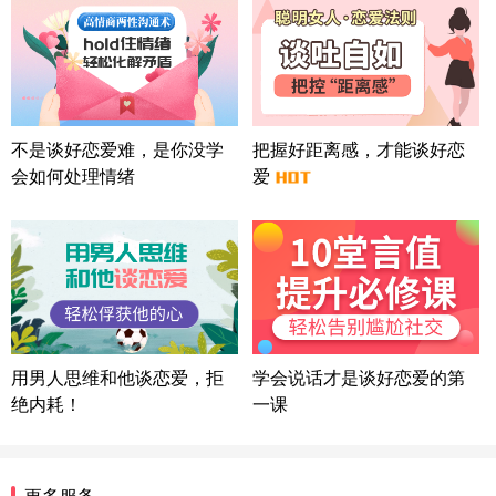
情感方案
北京-朝阳 151****3189
22分钟前
微信用户 巧?媚儿 通过此页面咨询，已获得专属情感
方案
上海-浦东 177****9074
56分钟前
微信用户 Liberty 通过此页面咨询，已获得专属情感
不是谈好恋爱难，是你没学
把握好距离感，才能谈好恋
方案
会如何处理情绪
爱
广东-广州 188****5632
12分钟前
微信用户 司马锘 通过此页面咨询，已获得专属情感
方案
湖北-武汉 135****7410
41分钟前
微信用户 困困魚? 通过此页面咨询，已获得专属情感
方案
陕西-西安 139****6283
3分钟前
微信用户 喜欢下雨天^ 通过此页面咨询，已获得专属
用男人思维和他谈恋爱，拒
学会说话才是谈好恋爱的第
情感方案
绝内耗！
一课
浙江-宁波 150****8921
28分钟前
微信用户 逆光下的微笑 通过此页面咨询，已获得专
属情感方案
湖南-长沙 187****3359
18分钟前
更多服务