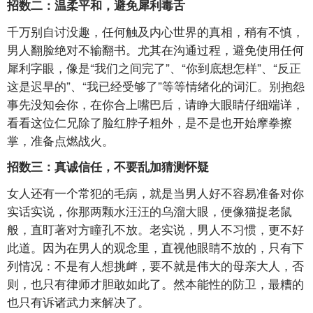
招数二：温柔平和，避免犀利毒舌
千万别自讨没趣，任何触及内心世界的真相，稍有不慎，
男人翻脸绝对不输翻书。尤其在沟通过程，避免使用任何
犀利字眼，像是“我们之间完了”、“你到底想怎样”、“反正
这是迟早的”、“我已经受够了”等等情绪化的词汇。别抱怨
事先没知会你，在你合上嘴巴后，请睁大眼睛仔细端详，
看看这位仁兄除了脸红脖子粗外，是不是也开始摩拳擦
掌，准备点燃战火。
招数三：真诚信任，不要乱加猜测怀疑
女人还有一个常犯的毛病，就是当男人好不容易准备对你
实话实说，你那两颗水汪汪的乌溜大眼，便像猫捉老鼠
般，直盯著对方瞳孔不放。老实说，男人不习惯，更不好
此道。因为在男人的观念里，直视他眼睛不放的，只有下
列情况：不是有人想挑衅，要不就是伟大的母亲大人，否
则，也只有律师才胆敢如此了。然本能性的防卫，最糟的
也只有诉诸武力来解决了。