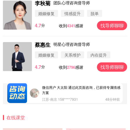
李秋菊
团队心理咨询督导师
婚姻修复
情感提升
脱单
4.7
找导师聊聊
分
收到
感谢
4341
蔡惠生
明星心理咨询督导师
微信用户 圆圈 通过此页面咨询，已获得专属情感方
案
婚姻修复
关系维护
内在提升
浙江-杭州 183****4847
32分钟前
4.7
找导师聊聊
分
收到
感谢
2796
微信用户 Vnno 通过此页面咨询，已获得专属情感方
案
广东-深圳 139****2256
15分钟前
微信用户 大太阳 通过此页面咨询，已获得专属情感
方案
江苏-南京 158****7931
48分钟前
微信用户 安康 通过此页面咨询，已获得专属情感方
案
在线课堂
四川-成都 136****6402
5分钟前
微信用户 怀拥倾城女 通过此页面咨询，已获得专属