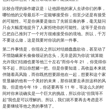
比较合理的操作建议是：让他跟他的家人去讲你们的事，
哪怕他的父母最后不一定能够接受你，但至少还是有接受
的可能性。可是你俩要是做出了先斩后奏的事，毫无疑问
只会大幅度地提升了人家拒绝你的可能性。这等于是你自
己把自己推到了一个对方很难接受你的境地。所以，千万
不要这么做，这是我要对你说的第一件事。
第二件事情是，你现在之所以对结婚蠢蠢欲动，甚至动了
不惜隐瞒家长偷偷领证的念头，无非是因为你说“就算能
允许我们结婚也要等他三十左右”而你今年
21
，你觉得你
等不起，所以你想赌一把。但是你要知道，高收益本来就
伴随着高风险，而你既然想要跟他在一起，想要和这个家
世显赫的他有一个美好的未来，那你就要去承担这样的风
险。但是他今年
19
，你还要再等
11
年，等这么久的时
间对你来说确实是一个巨大的挑战，所以你说“但我等不
起”我也是可以理解的。所以，我们就不要再去考虑是不
是要继续等他之类的事情了。