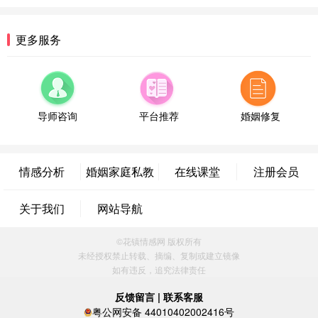
微信用户 逆光下的微笑 通过此页面咨询，已获得专
属情感方案
湖南-长沙 187****3359
18分钟前
更多服务
微信用户 超 通过此页面咨询，已获得专属情感方案
福建-厦门 159****4462
53分钟前
微信用户 凌乱小羊 通过此页面咨询，已获得专属情
感方案
导师咨询
平台推荐
婚姻修复
山东-青岛 138****9975
7分钟前
微信用户 小任性 通过此页面咨询，已获得专属情感
方案
情感分析
婚姻家庭私教
在线课堂
注册会员
辽宁-大连 176****2843
39分钟前
微信用户 H-孙志远-上海 通过此页面咨询，已获得专
关于我们
网站导航
属情感方案
上海-黄浦 135****7601
24分钟前
©花镇情感网 版权所有
微信用户 墨笙 通过此页面咨询，已获得专属情感方
未经授权禁止转载、摘编、复制或建立镜像
案
如有违反，追究法律责任
江苏-苏州 188****5187
1小时前
微信用户 谢思明 通过此页面咨询，已获得专属情感
反馈留言
|
联系客服
方案
粤公网安备 44010402002416号