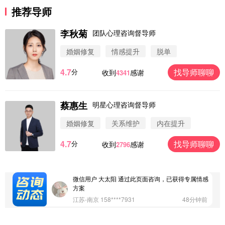
推荐导师
李秋菊
团队心理咨询督导师
婚姻修复
情感提升
脱单
4.7
找导师聊聊
分
收到
感谢
4341
蔡惠生
明星心理咨询督导师
微信用户 圆圈 通过此页面咨询，已获得专属情感方
案
婚姻修复
关系维护
内在提升
浙江-杭州 183****4847
32分钟前
4.7
找导师聊聊
分
收到
感谢
2796
微信用户 Vnno 通过此页面咨询，已获得专属情感方
案
广东-深圳 139****2256
15分钟前
微信用户 大太阳 通过此页面咨询，已获得专属情感
方案
江苏-南京 158****7931
48分钟前
微信用户 安康 通过此页面咨询，已获得专属情感方
案