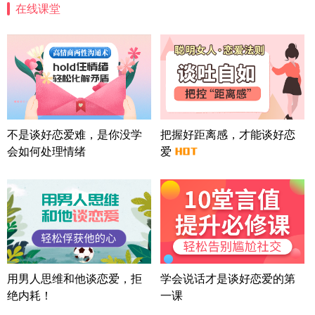
在线课堂
四川-成都 136****6402
5分钟前
微信用户 怀拥倾城女 通过此页面咨询，已获得专属
情感方案
北京-朝阳 151****3189
22分钟前
微信用户 巧?媚儿 通过此页面咨询，已获得专属情感
方案
上海-浦东 177****9074
56分钟前
微信用户 Liberty 通过此页面咨询，已获得专属情感
不是谈好恋爱难，是你没学
把握好距离感，才能谈好恋
方案
会如何处理情绪
爱
广东-广州 188****5632
12分钟前
微信用户 司马锘 通过此页面咨询，已获得专属情感
方案
湖北-武汉 135****7410
41分钟前
微信用户 困困魚? 通过此页面咨询，已获得专属情感
方案
陕西-西安 139****6283
3分钟前
微信用户 喜欢下雨天^ 通过此页面咨询，已获得专属
用男人思维和他谈恋爱，拒
学会说话才是谈好恋爱的第
情感方案
绝内耗！
一课
浙江-宁波 150****8921
28分钟前