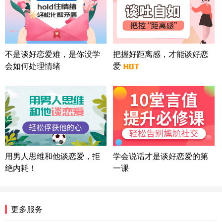
广东-广州 188****5632
12分钟前
微信用户 司马锘 通过此页面咨询，已获得专属情感
方案
湖北-武汉 135****7410
41分钟前
微信用户 困困魚? 通过此页面咨询，已获得专属情感
不是谈好恋爱难，是你没学
把握好距离感，才能谈好恋
方案
会如何处理情绪
爱
陕西-西安 139****6283
3分钟前
微信用户 喜欢下雨天^ 通过此页面咨询，已获得专属
情感方案
浙江-宁波 150****8921
28分钟前
微信用户 逆光下的微笑 通过此页面咨询，已获得专
属情感方案
湖南-长沙 187****3359
18分钟前
微信用户 超 通过此页面咨询，已获得专属情感方案
用男人思维和他谈恋爱，拒
学会说话才是谈好恋爱的第
福建-厦门 159****4462
53分钟前
绝内耗！
一课
微信用户 凌乱小羊 通过此页面咨询，已获得专属情
感方案
山东-青岛 138****9975
7分钟前
更多服务
微信用户 小任性 通过此页面咨询，已获得专属情感