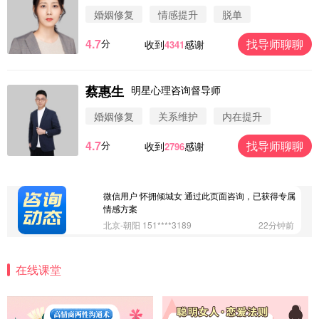
微信用户 圆圈 通过此页面咨询，已获得专属情感方
婚姻修复
情感提升
脱单
案
浙江-杭州 183****4847
32分钟前
4.7
找导师聊聊
分
收到
感谢
4341
微信用户 Vnno 通过此页面咨询，已获得专属情感方
案
广东-深圳 139****2256
15分钟前
蔡惠生
明星心理咨询督导师
微信用户 大太阳 通过此页面咨询，已获得专属情感
方案
婚姻修复
关系维护
内在提升
江苏-南京 158****7931
48分钟前
4.7
找导师聊聊
分
收到
感谢
2796
微信用户 安康 通过此页面咨询，已获得专属情感方
案
四川-成都 136****6402
5分钟前
微信用户 怀拥倾城女 通过此页面咨询，已获得专属
情感方案
北京-朝阳 151****3189
22分钟前
微信用户 巧?媚儿 通过此页面咨询，已获得专属情感
方案
在线课堂
上海-浦东 177****9074
56分钟前
微信用户 Liberty 通过此页面咨询，已获得专属情感
方案