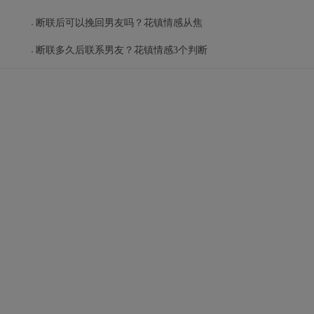
断联后可以挽回男友吗？花镇情感从焦
断联多久后联系男友？花镇情感3个判断