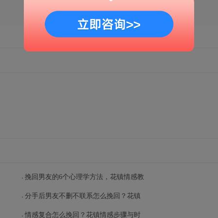
挽回男友的6个心理学方法，花镇情感教
分手后男友不删不联系怎么挽回？花镇
情感复合怎么挽回？花镇情感步骤与时