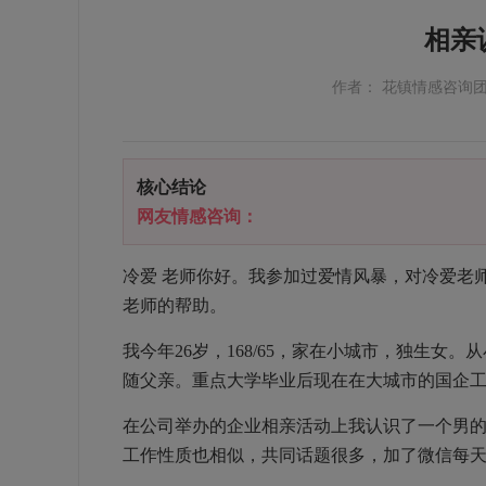
相亲
作者： 花镇情感咨询
核心结论
网友情感咨询：
冷爱 老师你好。我参加过爱情风暴，对冷爱老
老师的帮助。
我今年26岁，168/65，家在小城市，独生
随父亲。重点大学毕业后现在在大城市的国企
在公司举办的企业相亲活动上我认识了一个男的，
工作性质也相似，共同话题很多，加了微信每