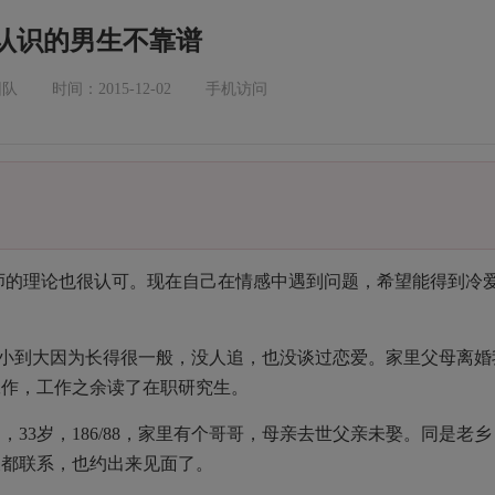
认识的男生不靠谱
团队
时间：2015-12-02
手机访问
师的理论也很认可。现在自己在情感中遇到问题，希望能得到冷
女。从小到大因为长得很一般，没人追，也没谈过恋爱。家里父母离婚
工作，工作之余读了在职研究生。
33岁，186/88，家里有个哥哥，母亲去世父亲未娶。同是老乡
天都联系，也约出来见面了。