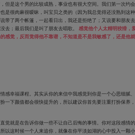
信，但是这个男的比较成熟，事业也有很大空间。我们第一次约
呼也是很肉麻很暧昧，叫宝贝之类的（因为我总觉得还没熟到这
，说带了两个帐篷，一起看日出，我还是拒绝了；又说要和朋友
是没去；最后我们是叫了朋友去唱歌。
感觉他个人太精明狡猾，
心的感觉，反而觉得他不靠谱，不知道是不是我敏感了，还是他
习情感幸福课程。其实从你的来信中我感觉到你是一个心思细腻
打扮一下颜值都会很快提升的，所以建议你首先要注重打扮保养
的直觉就是在告诉你做一些不让自己后悔的事情。你对这段感情
，所以这时候一个人来追你，就像在你平淡如湖的心中投入一颗