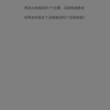
男友出轨挽回的7个步骤，花镇情感教你
前男友有新欢了还能挽回吗？花镇情感3