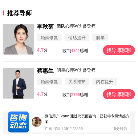
推荐导师
李秋菊
团队心理咨询督导师
婚姻修复
情感提升
脱单
4.7
找导师聊聊
分
收到
感谢
4341
蔡惠生
明星心理咨询督导师
婚姻修复
关系维护
内在提升
4.7
找导师聊聊
分
收到
感谢
2796
微信用户 圆圈 通过此页面咨询，已获得专属情感方
案
浙江-杭州 183****4847
32分钟前
微信用户 Vnno 通过此页面咨询，已获得专属情感方
案
广东-深圳 139****2256
15分钟前
微信用户 大太阳 通过此页面咨询，已获得专属情感