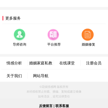
微信用户 喜欢下雨天^ 通过此页面咨询，已获得专属
情感方案
浙江-宁波 150****8921
28分钟前
更多服务
微信用户 逆光下的微笑 通过此页面咨询，已获得专
属情感方案
湖南-长沙 187****3359
18分钟前
微信用户 超 通过此页面咨询，已获得专属情感方案
导师咨询
平台推荐
婚姻修复
福建-厦门 159****4462
53分钟前
微信用户 凌乱小羊 通过此页面咨询，已获得专属情
感方案
情感分析
婚姻家庭私教
在线课堂
注册会员
山东-青岛 138****9975
7分钟前
微信用户 小任性 通过此页面咨询，已获得专属情感
关于我们
网站导航
方案
辽宁-大连 176****2843
39分钟前
©花镇情感网 版权所有
微信用户 H-孙志远-上海 通过此页面咨询，已获得专
未经授权禁止转载、摘编、复制或建立镜像
属情感方案
如有违反，追究法律责任
上海-黄浦 135****7601
24分钟前
微信用户 墨笙 通过此页面咨询，已获得专属情感方
反馈留言
|
联系客服
案