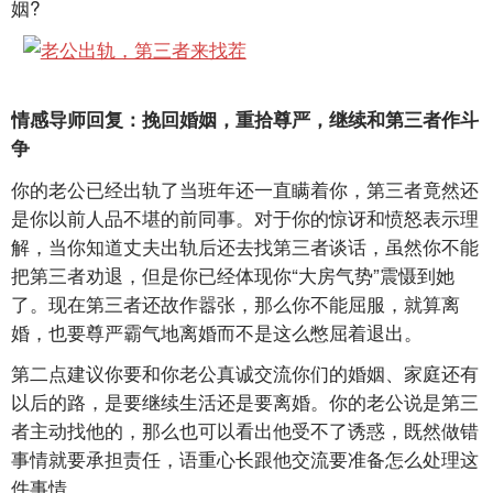
姻?
情感导师回复：挽回婚姻，重拾尊严，继续和第三者作斗
争
你的老公已经出轨了当班年还一直瞒着你，第三者竟然还
是你以前人品不堪的前同事。对于你的惊讶和愤怒表示理
解，当你知道丈夫出轨后还去找第三者谈话，虽然你不能
把第三者劝退，但是你已经体现你“大房气势”震慑到她
了。现在第三者还故作嚣张，那么你不能屈服，就算离
婚，也要尊严霸气地离婚而不是这么憋屈着退出。
第二点建议你要和你老公真诚交流你们的婚姻、家庭还有
以后的路，是要继续生活还是要离婚。你的老公说是第三
者主动找他的，那么也可以看出他受不了诱惑，既然做错
事情就要承担责任，语重心长跟他交流要准备怎么处理这
件事情。