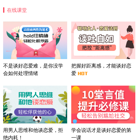
方案
在线课堂
江苏-南京 158****7931
48分钟前
微信用户 安康 通过此页面咨询，已获得专属情感方
案
四川-成都 136****6402
5分钟前
微信用户 怀拥倾城女 通过此页面咨询，已获得专属
情感方案
北京-朝阳 151****3189
22分钟前
微信用户 巧?媚儿 通过此页面咨询，已获得专属情感
不是谈好恋爱难，是你没学
把握好距离感，才能谈好恋
方案
会如何处理情绪
爱
上海-浦东 177****9074
56分钟前
微信用户 Liberty 通过此页面咨询，已获得专属情感
方案
广东-广州 188****5632
12分钟前
微信用户 司马锘 通过此页面咨询，已获得专属情感
方案
湖北-武汉 135****7410
41分钟前
微信用户 困困魚? 通过此页面咨询，已获得专属情感
用男人思维和他谈恋爱，拒
学会说话才是谈好恋爱的第
方案
绝内耗！
一课
陕西-西安 139****6283
3分钟前