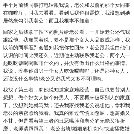
半个月前我同事打电话跟我说，老公和以前的那个女同事
在咖啡厅，叫我去看看。看到后我也很震惊，我没想到她
居然来勾引我老公！而且我根本不知道！
回家之后我拿了拍下的照片给老公看，一开始老公还气我
跟踪他。我痛哭着说，要不是那个女人人品败成那样，我
以前的同事看到会通知我把你拉回来？老公跟我坦白他们
认识的时间比我还久，近期他主动联系我老公，两个人一
起吃吃饭喝喝咖啡什么的，并没有做出什么出格的事情。
我说，没事你跟另一个女人吃饭喝咖啡，还是那种女人，
还说没什么事情!老公又说我想太多不可理喻。
我找了第三者，劝她说知道家庭难经营，自己也要替别人
想想，做个好女人嫁个好男人，不要再来破坏别人的家庭
了。没想到她就骂我，还去我家找我老公说想他，拿和我
老公的亲密照给我看。我真的难过气愤又憋屈，想离婚又
不甘，但是看着第三者的丑恶嘴脸和老公的无能又很折
磨，老师请帮帮我！ 老公出轨!婚姻危机!如何快速拯救婚