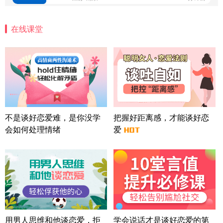
微信用户 安康 通过此页面咨询，已获得专属情感方
案
在线课堂
四川-成都 136****6402
5分钟前
微信用户 怀拥倾城女 通过此页面咨询，已获得专属
情感方案
北京-朝阳 151****3189
22分钟前
微信用户 巧?媚儿 通过此页面咨询，已获得专属情感
方案
上海-浦东 177****9074
56分钟前
微信用户 Liberty 通过此页面咨询，已获得专属情感
不是谈好恋爱难，是你没学
把握好距离感，才能谈好恋
方案
会如何处理情绪
爱
广东-广州 188****5632
12分钟前
微信用户 司马锘 通过此页面咨询，已获得专属情感
方案
湖北-武汉 135****7410
41分钟前
微信用户 困困魚? 通过此页面咨询，已获得专属情感
方案
陕西-西安 139****6283
3分钟前
微信用户 喜欢下雨天^ 通过此页面咨询，已获得专属
用男人思维和他谈恋爱，拒
学会说话才是谈好恋爱的第
情感方案