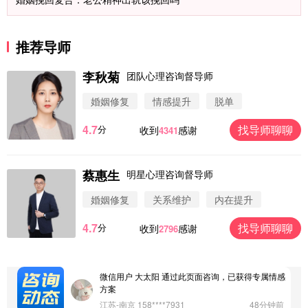
推荐导师
李秋菊
团队心理咨询督导师
婚姻修复
情感提升
脱单
4.7
找导师聊聊
分
收到
感谢
4341
蔡惠生
明星心理咨询督导师
微信用户 圆圈 通过此页面咨询，已获得专属情感方
案
婚姻修复
关系维护
内在提升
浙江-杭州 183****4847
32分钟前
4.7
找导师聊聊
分
收到
感谢
2796
微信用户 Vnno 通过此页面咨询，已获得专属情感方
案
广东-深圳 139****2256
15分钟前
微信用户 大太阳 通过此页面咨询，已获得专属情感
方案
江苏-南京 158****7931
48分钟前