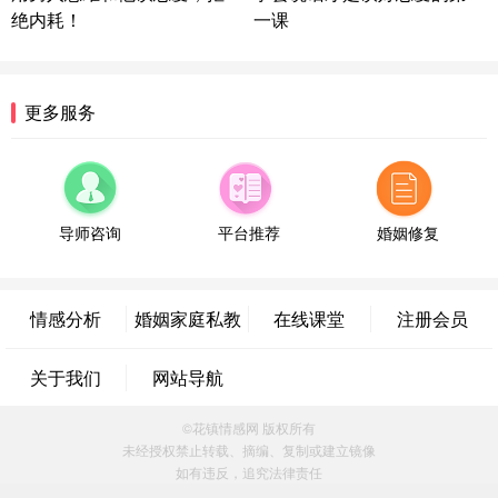
绝内耗！
一课
浙江-宁波 150****8921
28分钟前
微信用户 逆光下的微笑 通过此页面咨询，已获得专
属情感方案
湖南-长沙 187****3359
18分钟前
更多服务
微信用户 超 通过此页面咨询，已获得专属情感方案
福建-厦门 159****4462
53分钟前
微信用户 凌乱小羊 通过此页面咨询，已获得专属情
感方案
导师咨询
平台推荐
婚姻修复
山东-青岛 138****9975
7分钟前
微信用户 小任性 通过此页面咨询，已获得专属情感
方案
情感分析
婚姻家庭私教
在线课堂
注册会员
辽宁-大连 176****2843
39分钟前
微信用户 H-孙志远-上海 通过此页面咨询，已获得专
关于我们
网站导航
属情感方案
上海-黄浦 135****7601
24分钟前
©花镇情感网 版权所有
微信用户 墨笙 通过此页面咨询，已获得专属情感方
未经授权禁止转载、摘编、复制或建立镜像
案
如有违反，追究法律责任
江苏-苏州 188****5187
1小时前