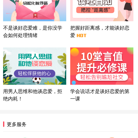
微信用户 巧?媚儿 通过此页面咨询，已获得专属情感
方案
上海-浦东 177****9074
56分钟前
微信用户 Liberty 通过此页面咨询，已获得专属情感
不是谈好恋爱难，是你没学
把握好距离感，才能谈好恋
方案
会如何处理情绪
爱
广东-广州 188****5632
12分钟前
微信用户 司马锘 通过此页面咨询，已获得专属情感
方案
湖北-武汉 135****7410
41分钟前
微信用户 困困魚? 通过此页面咨询，已获得专属情感
方案
陕西-西安 139****6283
3分钟前
微信用户 喜欢下雨天^ 通过此页面咨询，已获得专属
用男人思维和他谈恋爱，拒
学会说话才是谈好恋爱的第
情感方案
绝内耗！
一课
浙江-宁波 150****8921
28分钟前
微信用户 逆光下的微笑 通过此页面咨询，已获得专
属情感方案
湖南-长沙 187****3359
18分钟前
更多服务
微信用户 超 通过此页面咨询，已获得专属情感方案