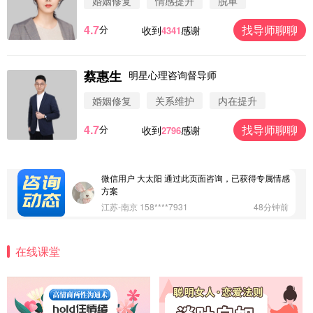
婚姻修复
情感提升
脱单
4.7
找导师聊聊
分
收到
感谢
4341
蔡惠生
明星心理咨询督导师
微信用户 圆圈 通过此页面咨询，已获得专属情感方
案
婚姻修复
关系维护
内在提升
浙江-杭州 183****4847
32分钟前
4.7
找导师聊聊
分
收到
感谢
2796
微信用户 Vnno 通过此页面咨询，已获得专属情感方
案
广东-深圳 139****2256
15分钟前
微信用户 大太阳 通过此页面咨询，已获得专属情感
方案
江苏-南京 158****7931
48分钟前
微信用户 安康 通过此页面咨询，已获得专属情感方
案
在线课堂
四川-成都 136****6402
5分钟前
微信用户 怀拥倾城女 通过此页面咨询，已获得专属
情感方案
北京-朝阳 151****3189
22分钟前