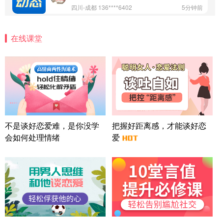
四川-成都 136****6402
5分钟前
微信用户 怀拥倾城女 通过此页面咨询，已获得专属
情感方案
在线课堂
北京-朝阳 151****3189
22分钟前
微信用户 巧?媚儿 通过此页面咨询，已获得专属情感
方案
上海-浦东 177****9074
56分钟前
微信用户 Liberty 通过此页面咨询，已获得专属情感
方案
广东-广州 188****5632
12分钟前
微信用户 司马锘 通过此页面咨询，已获得专属情感
不是谈好恋爱难，是你没学
把握好距离感，才能谈好恋
方案
会如何处理情绪
爱
湖北-武汉 135****7410
41分钟前
微信用户 困困魚? 通过此页面咨询，已获得专属情感
方案
陕西-西安 139****6283
3分钟前
微信用户 喜欢下雨天^ 通过此页面咨询，已获得专属
情感方案
浙江-宁波 150****8921
28分钟前