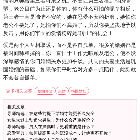
懦弱只会给第三者可乘之机。不要让第三者看到你的懦
弱，老公目前为止还是你的，你有什么可怕的呢？相反，
第三者一直是惴惴不安的，她在忍受不安的折磨，她怕你
老公不要她了，她怕你们不离婚了，所以你要坚决地予以
反击，用你们牢固的爱情粉碎她”转正“的机会！
爱是两个人互相取暖，而不是各自孤单。很多的婚姻都是
被时间稀释掉的，你一直忙于工作无暇顾及老公，使本没
深厚感情的你们婚姻关系更加平淡。共同的夫妻生活是巩
固婚姻的基础，如果你们平时给对方多一点陪伴，此刻就
不会各自孤单。
更多相关回答 :
婚姻修复
离婚
挽回婚姻
相关文章
导师精选：在这些前提下结婚才能更长久安全
女生太过主动追求男生，为什么会严重掉价？
导师精选：男人在择偶时，更看重的是什么？
恋爱宝典：如何提高男人的沉没成本，让他离不开你？
导师精选：高情商的人是怎么说话的