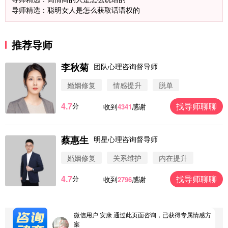
导师精选：聪明女人是怎么获取话语权的
推荐导师
李秋菊
团队心理咨询督导师
婚姻修复
情感提升
脱单
4.7
找导师聊聊
分
收到
感谢
4341
微信用户 圆圈 通过此页面咨询，已获得专属情感方
案
浙江-杭州 183****4847
32分钟前
蔡惠生
明星心理咨询督导师
微信用户 Vnno 通过此页面咨询，已获得专属情感方
案
婚姻修复
关系维护
内在提升
广东-深圳 139****2256
15分钟前
4.7
找导师聊聊
分
收到
感谢
2796
微信用户 大太阳 通过此页面咨询，已获得专属情感
方案
江苏-南京 158****7931
48分钟前
微信用户 安康 通过此页面咨询，已获得专属情感方
案