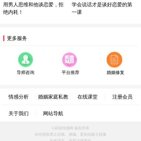
微信用户 逆光下的微笑 通过此页面咨询，已获得专
用男人思维和他谈恋爱，拒
学会说话才是谈好恋爱的第
属情感方案
绝内耗！
一课
湖南-长沙 187****3359
18分钟前
微信用户 超 通过此页面咨询，已获得专属情感方案
福建-厦门 159****4462
53分钟前
更多服务
微信用户 凌乱小羊 通过此页面咨询，已获得专属情
感方案
山东-青岛 138****9975
7分钟前
微信用户 小任性 通过此页面咨询，已获得专属情感
方案
导师咨询
平台推荐
婚姻修复
辽宁-大连 176****2843
39分钟前
微信用户 H-孙志远-上海 通过此页面咨询，已获得专
属情感方案
情感分析
婚姻家庭私教
在线课堂
注册会员
上海-黄浦 135****7601
24分钟前
微信用户 墨笙 通过此页面咨询，已获得专属情感方
关于我们
网站导航
案
江苏-苏州 188****5187
1小时前
©花镇情感网 版权所有
微信用户 谢思明 通过此页面咨询，已获得专属情感
未经授权禁止转载、摘编、复制或建立镜像
方案
如有违反，追究法律责任