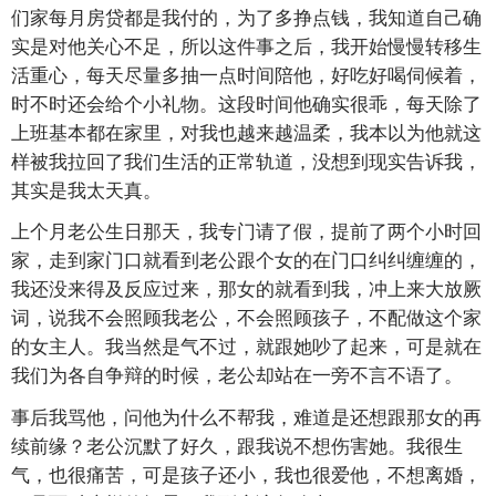
们家每月房贷都是我付的，为了多挣点钱，我知道自己确
实是对他关心不足，所以这件事之后，我开始慢慢转移生
活重心，每天尽量多抽一点时间陪他，好吃好喝伺候着，
时不时还会给个小礼物。这段时间他确实很乖，每天除了
上班基本都在家里，对我也越来越温柔，我本以为他就这
样被我拉回了我们生活的正常轨道，没想到现实告诉我，
其实是我太天真。
上个月老公生日那天，我专门请了假，提前了两个小时回
家，走到家门口就看到老公跟个女的在门口纠纠缠缠的，
我还没来得及反应过来，那女的就看到我，冲上来大放厥
词，说我不会照顾我老公，不会照顾孩子，不配做这个家
的女主人。我当然是气不过，就跟她吵了起来，可是就在
我们为各自争辩的时候，老公却站在一旁不言不语了。
事后我骂他，问他为什么不帮我，难道是还想跟那女的再
续前缘？老公沉默了好久，跟我说不想伤害她。我很生
气，也很痛苦，可是孩子还小，我也很爱他，不想离婚，