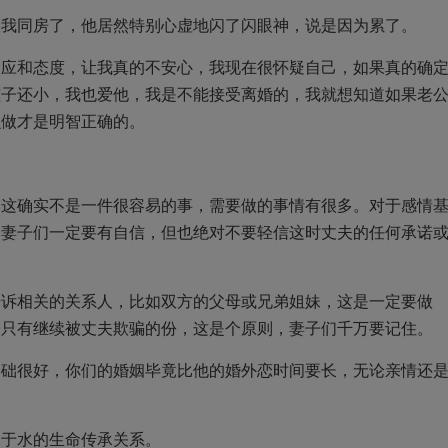
跟我同房了，他居然特别心虚地闪了闪眼神，说是因为累了。
反应和态度，让我真的不安心，我现在很怀疑自己，如果真的确
孩子还小，我也爱他，我是不能接受离婚的，我就想知道如果老
么做才是明智正确的。
，这确实不是一件很容易的事，需要做的事情有很多。对于感情
，妻子们一定要有自信，但也绝对不要轻信这时丈夫的任何承诺
告诉相关的关系人，比如双方的父母或兄弟姐妹，这是一定要做
子只有继续被丈夫欺骗的份，这是个原则，妻子们千万要记住。
基础很好，你们的婚姻毕竟比他的婚外恋时间要长，无论亲情还
浓于水的生命传承关系。