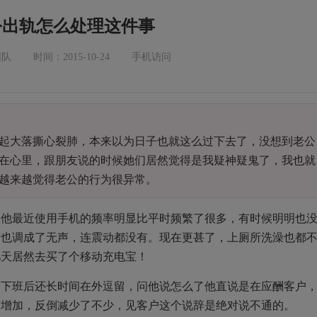
公出轨怎么处理这件事
团队
时间：2015-10-24
手机访问
起大落撕心裂肺，本来以为日子也就这么过下去了，没想到老公
在心里，跟朋友说的时候她们居然觉得是我疑神疑鬼了，我也就
越来越觉得老公的行为很异常。
是他最近使用手机的频率明显比平时频繁了很多，有时候明明也
声也调成了无声，连震动都没有。现在更甚了，上厕所洗澡也都
几天居然去买了个移动充电宝！
是下班后还长时间在外逗留，问他说怎么了他直说是在应酬客户
有增加，反倒减少了不少，见客户这个说辞是绝对说不通的。