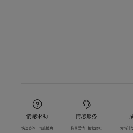
情感求助
情感服务
快速咨询
情感援助
挽回爱情
挽救婚姻
黄埔计