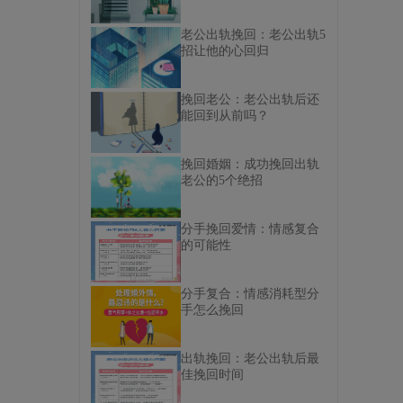
老公出轨挽回：老公出轨5
招让他的心回归
挽回老公：老公出轨后还
能回到从前吗？
挽回婚姻：成功挽回出轨
老公的5个绝招
分手挽回爱情：情感复合
的可能性
分手复合：情感消耗型分
手怎么挽回
出轨挽回：老公出轨后最
佳挽回时间