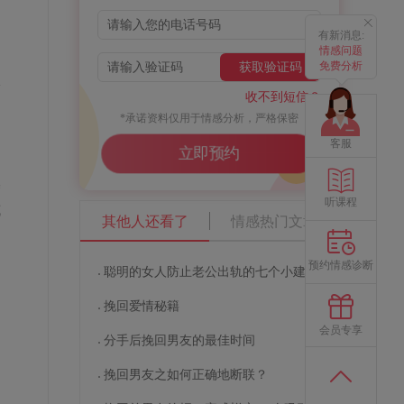
有新消息:
情感问题
定
免费分析
获取验证码
公
收不到短信？
*承诺资料仅用于情感分析，严格保密
客服
立即预约
基
听课程
或
其他人还看了
情感热门文章
预约情感诊断
聪明的女人防止老公出轨的七个小建议
挽回爱情秘籍
会员专享
是
分手后挽回男友的最佳时间
挽回男友之如何正确地断联？