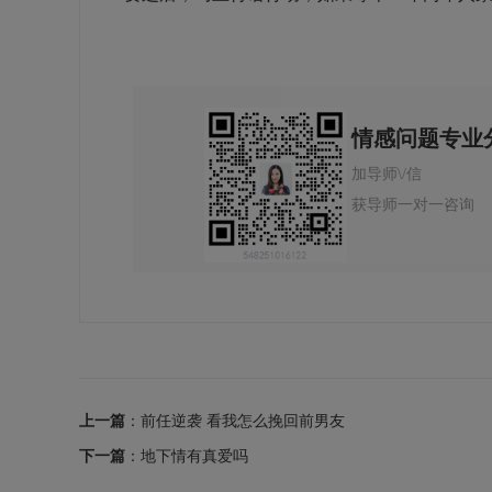
情感问题专业
加导师\/信
获导师一对一咨询
上一篇
：前任逆袭 看我怎么挽回前男友
下一篇
：地下情有真爱吗