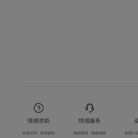
情感求助
情感服务
快速咨询
情感援助
挽回爱情
挽救婚姻
黄埔计