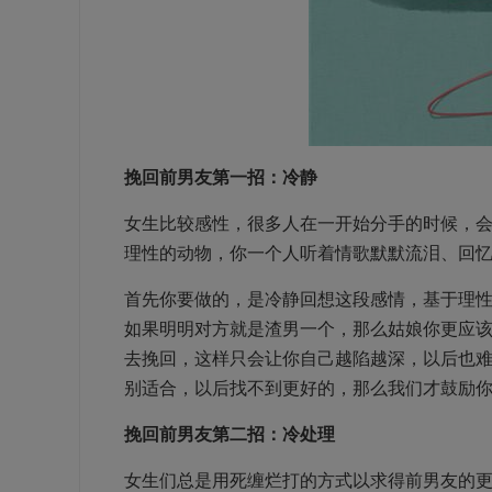
挽回前男友第一招：冷静
女生比较感性，很多人在一开始分手的时候，
理性的动物，你一个人听着情歌默默流泪、回
首先你要做的，是冷静回想这段感情，基于理
如果明明对方就是渣男一个，那么姑娘你更应
去挽回，这样只会让你自己越陷越深，以后也
别适合，以后找不到更好的，那么我们才鼓励
挽回前男友第二招：冷处理
女生们总是用死缠烂打的方式以求得前男友的更