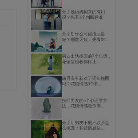
分手挽回机构真的有用
吗？先看3个判断标准
分手后什么时候挽回最
好？别数天数，先看对...
男友出轨挽回的7个步骤，
花镇情感教你停止...
前男友有新欢了还能挽回
吗？花镇情感3个判...
挽回男友的6个心理学方
法，花镇情感教你停...
分手后男友不删不联系怎
么挽回？花镇情感从...