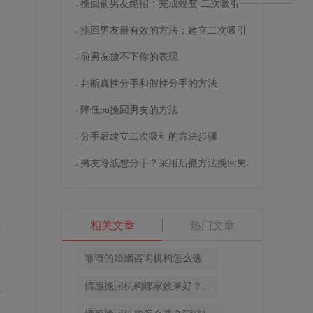
挽回前男友绝招：完成蜕变 二次吸引
回
挽回男友最有效的方法：建立二次吸引
前男友放不下你的表现
了
会
判断真性分手和假性分手的方法
降低pu挽回男友的方法
分手后建立二次吸引的方法步骤
男友冷战想分手？采用后撤方法挽回男友
样
相关文章
热门文章
你
靠谱的婚姻咨询机构怎么选...
情感挽回机构哪家效果好？...
必