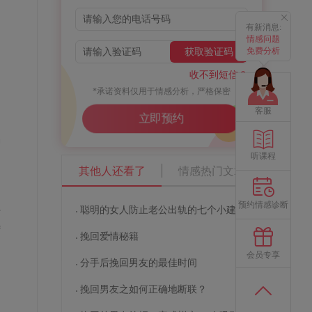
有新消息:
情感问题
免费分析
获取验证码
收不到短信？
*承诺资料仅用于情感分析，严格保密
客服
立即预约
种
听课程
其他人还看了
情感热门文章
。
预约情感诊断
再
聪明的女人防止老公出轨的七个小建议
特
挽回爱情秘籍
会员专享
分手后挽回男友的最佳时间
挽回男友之如何正确地断联？