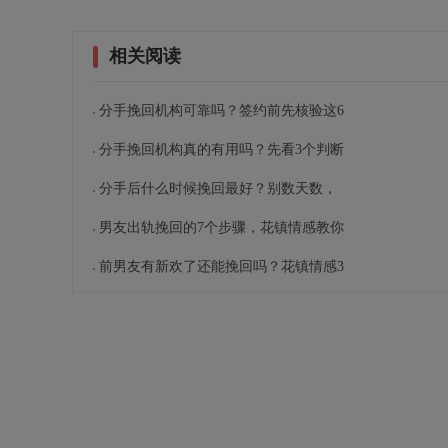
相关阅读
分手挽回机构可靠吗？签约前先核验这6
分手挽回机构真的有用吗？先看3个判断
分手后什么时候挽回最好？别数天数，
男友出轨挽回的7个步骤，花镇情感教你
前男友有新欢了还能挽回吗？花镇情感3