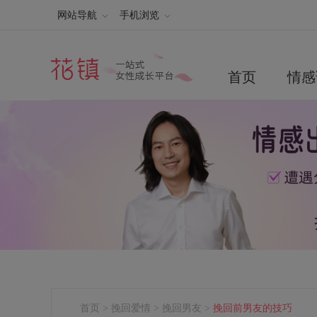
网站导航
手机浏览
首页
情感
首页
>
挽回爱情
>
挽回男友
>
挽回前男友的技巧