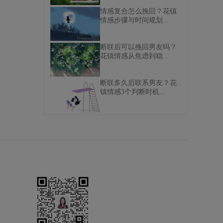
情感复合怎么挽回？花镇
情感步骤与时间规划...
断联后可以挽回男友吗？
花镇情感从焦虑到稳...
断联多久后联系男友？花
镇情感3个判断时机...