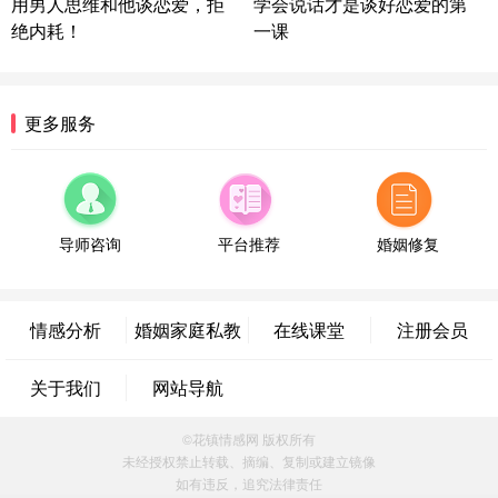
用男人思维和他谈恋爱，拒
学会说话才是谈好恋爱的第
情感方案
绝内耗！
一课
浙江-宁波 150****8921
28分钟前
微信用户 逆光下的微笑 通过此页面咨询，已获得专
属情感方案
湖南-长沙 187****3359
18分钟前
更多服务
微信用户 超 通过此页面咨询，已获得专属情感方案
福建-厦门 159****4462
53分钟前
微信用户 凌乱小羊 通过此页面咨询，已获得专属情
感方案
导师咨询
平台推荐
婚姻修复
山东-青岛 138****9975
7分钟前
微信用户 小任性 通过此页面咨询，已获得专属情感
方案
情感分析
婚姻家庭私教
在线课堂
注册会员
辽宁-大连 176****2843
39分钟前
微信用户 H-孙志远-上海 通过此页面咨询，已获得专
关于我们
网站导航
属情感方案
上海-黄浦 135****7601
24分钟前
©花镇情感网 版权所有
微信用户 墨笙 通过此页面咨询，已获得专属情感方
未经授权禁止转载、摘编、复制或建立镜像
案
如有违反，追究法律责任
江苏-苏州 188****5187
1小时前