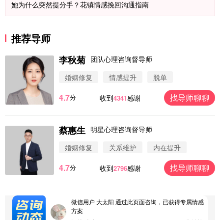
她为什么突然提分手？花镇情感挽回沟通指南
推荐导师
李秋菊
团队心理咨询督导师
婚姻修复
情感提升
脱单
4.7
找导师聊聊
分
收到
感谢
4341
蔡惠生
明星心理咨询督导师
微信用户 圆圈 通过此页面咨询，已获得专属情感方
案
婚姻修复
关系维护
内在提升
浙江-杭州 183****4847
32分钟前
4.7
找导师聊聊
分
收到
感谢
2796
微信用户 Vnno 通过此页面咨询，已获得专属情感方
案
广东-深圳 139****2256
15分钟前
微信用户 大太阳 通过此页面咨询，已获得专属情感
方案