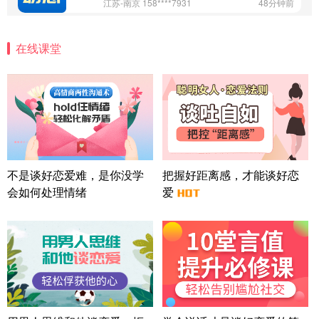
江苏-南京 158****7931
48分钟前
微信用户 安康 通过此页面咨询，已获得专属情感方
案
在线课堂
四川-成都 136****6402
5分钟前
微信用户 怀拥倾城女 通过此页面咨询，已获得专属
情感方案
北京-朝阳 151****3189
22分钟前
微信用户 巧?媚儿 通过此页面咨询，已获得专属情感
方案
上海-浦东 177****9074
56分钟前
微信用户 Liberty 通过此页面咨询，已获得专属情感
不是谈好恋爱难，是你没学
把握好距离感，才能谈好恋
方案
会如何处理情绪
爱
广东-广州 188****5632
12分钟前
微信用户 司马锘 通过此页面咨询，已获得专属情感
方案
湖北-武汉 135****7410
41分钟前
微信用户 困困魚? 通过此页面咨询，已获得专属情感
方案
陕西-西安 139****6283
3分钟前
微信用户 喜欢下雨天^ 通过此页面咨询，已获得专属