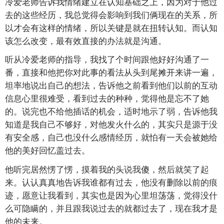
冷爱老师告诉我情绪建立在认知基础之上，因为对于他过
去的这些经历，我总觉得会影响到我们俩现在的关系，所
以才会有这样的情绪，所以关键是就在扭转认知。而认知
该怎么改变，最有效直接的办法就是沟通。
听从冷爱老师的指导，我找了个时间跟他好好沟通了一
番，直接和他把你对此事的看法从头到尾摊开来讲一遍，
坦率地说出自己的想法，告诉他之前看到他们以前的互动
信息心里很难受，看到过去的种种，觉得他是忘不了她
的。说完也不给他插话的机会，适时地示了弱，告诉他我
知道是我自己不够好，对他发火什么的，其实只是源于没
有安全感，自己也没什么感情经历，就怕有一天会被她给
他的美好回忆盖过去。
他听完居然愣了愣，摸着我的头说我傻，然后就笑了起
来。认认真真地告诉我谁都有过去，他没有删除以前的痕
迹，愿意让我看到，其实也是因为心里坦荡荡，觉得没什
么可隐瞒的，并且跟我说过去的就都过去了，现在我才是
他的未来。