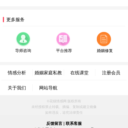
微信用户 逆光下的微笑 通过此页面咨询，已获得专
属情感方案
湖南-长沙 187****3359
18分钟前
更多服务
微信用户 超 通过此页面咨询，已获得专属情感方案
福建-厦门 159****4462
53分钟前
微信用户 凌乱小羊 通过此页面咨询，已获得专属情
感方案
导师咨询
平台推荐
婚姻修复
山东-青岛 138****9975
7分钟前
微信用户 小任性 通过此页面咨询，已获得专属情感
方案
情感分析
婚姻家庭私教
在线课堂
注册会员
辽宁-大连 176****2843
39分钟前
微信用户 H-孙志远-上海 通过此页面咨询，已获得专
关于我们
网站导航
属情感方案
上海-黄浦 135****7601
24分钟前
©花镇情感网 版权所有
微信用户 墨笙 通过此页面咨询，已获得专属情感方
未经授权禁止转载、摘编、复制或建立镜像
案
如有违反，追究法律责任
江苏-苏州 188****5187
1小时前
微信用户 谢思明 通过此页面咨询，已获得专属情感
反馈留言
|
联系客服
方案