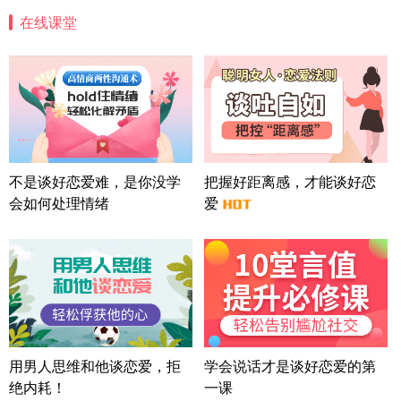
案
在线课堂
四川-成都 136****6402
5分钟前
微信用户 怀拥倾城女 通过此页面咨询，已获得专属
情感方案
北京-朝阳 151****3189
22分钟前
微信用户 巧?媚儿 通过此页面咨询，已获得专属情感
方案
上海-浦东 177****9074
56分钟前
微信用户 Liberty 通过此页面咨询，已获得专属情感
不是谈好恋爱难，是你没学
把握好距离感，才能谈好恋
方案
会如何处理情绪
爱
广东-广州 188****5632
12分钟前
微信用户 司马锘 通过此页面咨询，已获得专属情感
方案
湖北-武汉 135****7410
41分钟前
微信用户 困困魚? 通过此页面咨询，已获得专属情感
方案
陕西-西安 139****6283
3分钟前
微信用户 喜欢下雨天^ 通过此页面咨询，已获得专属
用男人思维和他谈恋爱，拒
学会说话才是谈好恋爱的第
情感方案
绝内耗！
一课
浙江-宁波 150****8921
28分钟前