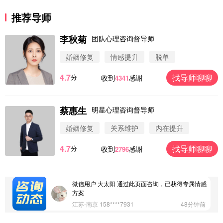
推荐导师
李秋菊
团队心理咨询督导师
婚姻修复
情感提升
脱单
4.7
找导师聊聊
分
收到
感谢
4341
蔡惠生
明星心理咨询督导师
微信用户 圆圈 通过此页面咨询，已获得专属情感方
案
婚姻修复
关系维护
内在提升
浙江-杭州 183****4847
32分钟前
4.7
找导师聊聊
分
收到
感谢
2796
微信用户 Vnno 通过此页面咨询，已获得专属情感方
案
广东-深圳 139****2256
15分钟前
微信用户 大太阳 通过此页面咨询，已获得专属情感
方案
江苏-南京 158****7931
48分钟前
微信用户 安康 通过此页面咨询，已获得专属情感方