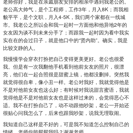
老师你好，我是在亲戚朋友安排的相亲中遇到我老公的。
老公高大帅气，是个工程师，工作3年，月入8K；而我相
貌平平，是个文职，月入4-5K，我们两个家都在一线城
市。我老公之所以会和我一起时一方面他和他异地2年的
女友因为谈不到未来分手了；而跟我一起时因为看中我实
实在在的会过日子，就是他口中的“贤内助”。确实，我是
比较文静的人。
我慢慢学会穿衣打扮把自己变得更美更好。老公也很爱
我。但是有一次我翻他手机看到他前女友的照片，很漂
亮，他们在一起合照很是甜蜜上镜，他都没删掉。突然我
就觉得很自卑，像小丑一样。老公对我好，我就觉得他是
不是对他前女友也这么好；有时候对我说甜言蜜语，我就
觉得他是不是对他前女友也是这样过来的，会觉得恶心不
适。我不在打扮自己了，动不动跟他吵架，老公一开始还
很贴心问我怎么了，后来也跟我吵架，说我无理取闹。
我知道自己这样是不好的，可是我不知道怎么控制自己的
情绪。老师你能帮帮我吗？谢谢老师。