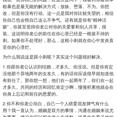
粗暴也是最无能的解决方式：放纵、堕落、不为。你想
改，但是你没有行动。这一点是我对你比较失望的，相信
你自己也会恨自己这么不争气。还有就是你有“精神洁
癖”，你甚至觉得你老公对你的关爱要和别人共享，很
装。这说明你老公的前任在你心里已经是一根拔不掉的
刺。如果你不处理好，那么，这根小刺就在你心中发炎直
至你的心溃烂。
为什么我说这是跟小刺呢？其实这个问题很好解决。
1.你跟你老公认识到结婚，才多久。你没说。但是你肯定
没他那个异地两年的女友久，有的话你应该很早就知道他
有前任了。那你想一想，他们在一起两年了，你们在一起
才多久。共同的经历和回忆肯定少啊，慢慢积累他就会在
你身上忘记和前任的恩爱的。
2.你不和你老公坦白，自己一个人瞎委屈发脾气有什么
用？我一直认为，婚姻是双方的事情，沟通在婚姻来说尤
为重要。建议你可以跟你老公先道歉，毕竟你先看了他的