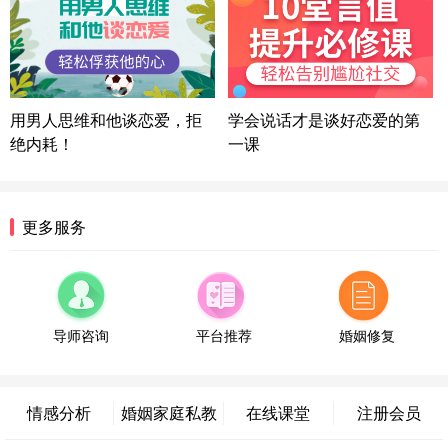
湖北-武汉 135****7410
41分钟前
微信用户 困困魚? 通过此页面咨询，已获得专属情感
方案
陕西-西安 139****6283
3分钟前
微信用户 喜欢下雨天^ 通过此页面咨询，已获得专属
用男人思维和他谈恋爱，拒
学会说话才是谈好恋爱的第
情感方案
绝内耗！
一课
浙江-宁波 150****8921
28分钟前
微信用户 逆光下的微笑 通过此页面咨询，已获得专
属情感方案
湖南-长沙 187****3359
18分钟前
更多服务
微信用户 超 通过此页面咨询，已获得专属情感方案
福建-厦门 159****4462
53分钟前
微信用户 凌乱小羊 通过此页面咨询，已获得专属情
感方案
导师咨询
平台推荐
婚姻修复
山东-青岛 138****9975
7分钟前
微信用户 小任性 通过此页面咨询，已获得专属情感
方案
情感分析
婚姻家庭私教
在线课堂
注册会员
辽宁-大连 176****2843
39分钟前
微信用户 H-孙志远-上海 通过此页面咨询，已获得专