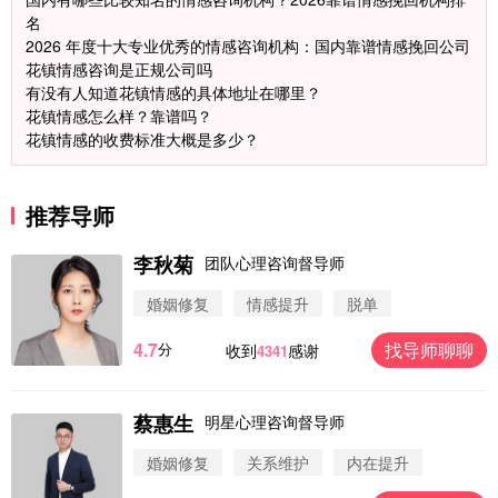
名
2026 年度十大专业优秀的情感咨询机构：国内靠谱情感挽回公司
花镇情感咨询是正规公司吗
有没有人知道花镇情感的具体地址在哪里？
花镇情感怎么样？靠谱吗？
花镇情感的收费标准大概是多少？
推荐导师
李秋菊
团队心理咨询督导师
婚姻修复
情感提升
脱单
4.7
找导师聊聊
分
收到
感谢
4341
蔡惠生
明星心理咨询督导师
微信用户 圆圈 通过此页面咨询，已获得专属情感方
案
婚姻修复
关系维护
内在提升
浙江-杭州 183****4847
32分钟前