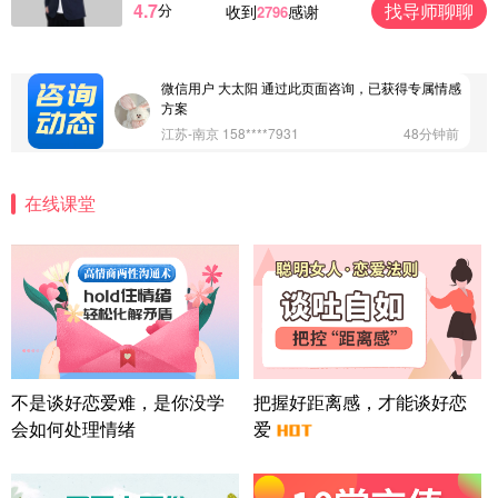
4.7
找导师聊聊
分
收到
感谢
2796
微信用户 Vnno 通过此页面咨询，已获得专属情感方
案
广东-深圳 139****2256
15分钟前
微信用户 大太阳 通过此页面咨询，已获得专属情感
方案
江苏-南京 158****7931
48分钟前
微信用户 安康 通过此页面咨询，已获得专属情感方
案
在线课堂
四川-成都 136****6402
5分钟前
微信用户 怀拥倾城女 通过此页面咨询，已获得专属
情感方案
北京-朝阳 151****3189
22分钟前
微信用户 巧?媚儿 通过此页面咨询，已获得专属情感
方案
上海-浦东 177****9074
56分钟前
微信用户 Liberty 通过此页面咨询，已获得专属情感
不是谈好恋爱难，是你没学
把握好距离感，才能谈好恋
方案
会如何处理情绪
爱
广东-广州 188****5632
12分钟前
微信用户 司马锘 通过此页面咨询，已获得专属情感
方案