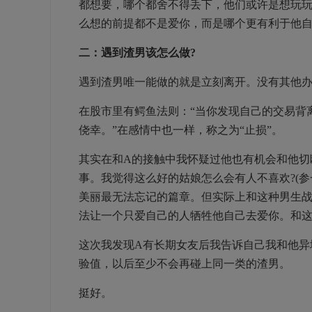
都想要，哪个都舍不得丢下，他们或许是想玩
么想的前提都不是爱你，而是哪个更有利于他
二：遇到渣男该怎么做?
遇到渣男唯一能做的就是立刻离开。没有其他
在股市里有鳄鱼法则：“当你发现自己的交易背
侥幸。”在感情中也一样，称之为“止损”。
其实在和A的接触中我怀疑过他也有机会和他切
事。我觉得这么好的姑娘怎么会有人不喜欢?(
美丽最无法忘记的篇章。但实际上和这种男生
法让一个只爱自己的人牺牲他自己去爱你。和
这次我发现A有长期女友后我告诉自己我和他异
验值，以后至少不会再碰上同一类的渣男。
挺好。