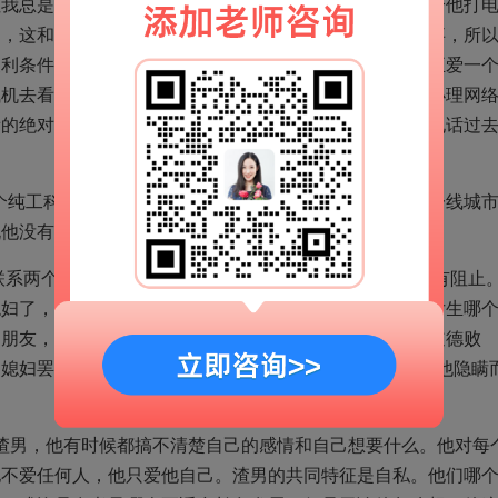
但我总是觉得哪里不对。他给我打电话可以说蛮久，而我给他打
到，这和我个人有关系。我总是认为恋爱中主动是男生的事，所
便利条件。所以，要注意观察你们相处中的细节。男生真正爱一
飞机去看你可以办理手机业务，不能办理手机业务还可以办理网
看的绝对是有问题的，异地的话做不到你可以随时给他打电话过
一个纯工科男说他没有WB之类的是有可能的。但是一个在一线城
他没有WB等，那么你就要小心了。
联系两个女生的事情他父母肯定是知道的，但他父母也没有阻止
媳妇了，其实说不定他们只是在比较你和另外被带回家的女生哪
和朋友，他们肯定站在男生的立场来考虑。你认为他这是道德败
媳妇罢了。而他朋友认识他多少年，认识你久?可能不帮他隐瞒
渣男，他有时候都搞不清楚自己的感情和自己想要什么。他对每
他不爱任何人，他只爱他自己。渣男的共同特征是自私。他们哪