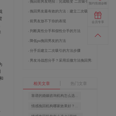
挽回前男友绝招：完成蜕变 二次吸引
预约情感诊断
我
挽回男友最有效的方法：建立二次吸引
蜜
前男友放不下你的表现
会员专享
感
判断真性分手和假性分手的方法
样
降低pu挽回男友的方法
毫
分手后建立二次吸引的方法步骤
男友冷战想分手？采用后撤方法挽回男友
为
因
和
相关文章
热门文章
，
，
靠谱的婚姻咨询机构怎么选...
情感挽回机构哪家效果好？...
他