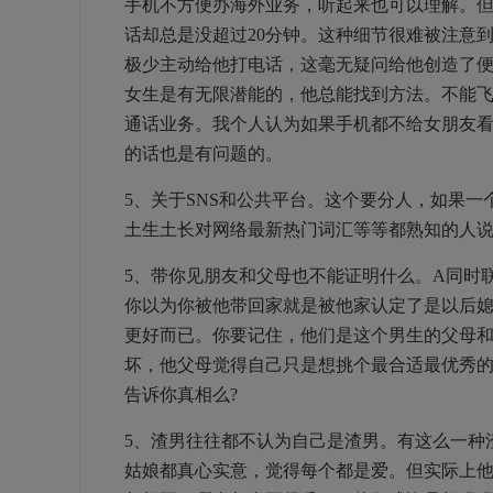
手机不方便办海外业务，听起来也可以理解。
话却总是没超过20分钟。这种细节很难被注意
极少主动给他打电话，这毫无疑问给他创造了
女生是有无限潜能的，他总能找到方法。不能
通话业务。我个人认为如果手机都不给女朋友
的话也是有问题的。
5、关于SNS和公共平台。这个要分人，如果
土生土长对网络最新热门词汇等等都熟知的人说
5、带你见朋友和父母也不能证明什么。A同时
你以为你被他带回家就是被他家认定了是以后
更好而已。你要记住，他们是这个男生的父母
坏，他父母觉得自己只是想挑个最合适最优秀的
告诉你真相么?
5、渣男往往都不认为自己是渣男。有这么一种
姑娘都真心实意，觉得每个都是爱。但实际上