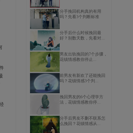
这
分手挽回机构真的有用
吗？先看3个判断标准
分手后什么时候挽回最
好？别数天数，先看对...
何
男友出轨挽回的7个步骤，
花镇情感教你停止...
件
最
前男友有新欢了还能挽回
吗？花镇情感3个判...
没
挽回男友的6个心理学方
法，花镇情感教你停...
经
分手后男友不删不联系怎
么挽回？花镇情感从...