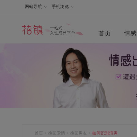
网站导航
手机浏览
首页
情感
首页
>
挽回爱情
>
挽回男友
>
如何识别渣男