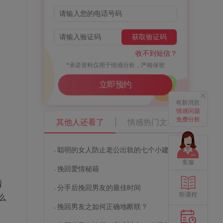
获取验证码
收不到短信？
*承诺资料仅用于情感分析，严格保密
立即预约
有新消息:
情感问题
免费分析
其他人还看了
情感热门文章
聪明的女人防止老公出轨的七个小建议
客服
挽回爱情秘籍
看
分手后挽回男友的最佳时间
听课程
么
挽回男友之如何正确地断联？