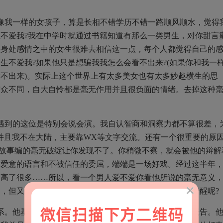
像我一样的女孩子，算是长相不错学历不错一路顺风顺水，觉得
不爱我?我在中学时就通过书籍知道有那么一类男生，对你甜言
但身处感情之中的女生很难去相信这一点，每个人都觉得自己的
生不爱我?如果他只是想骗我我怎么会看不出来?(如果你和我一
不出来)。实际上这个世界上有太多美女也有太多妙趣横生的思
与众不同，自大自怜都是毫无作用并且很负面的情绪。去掉这种
遇到的这位是特别会说会演。我自认智商和洞察力都不算很差，
并且我不在大陆，主要靠WX等文字交流。还有一个很重要的原
故事编的毫无破绽让你发现不了。你稍微不察，就会被他的辩解
满爱意的语言和不被信任的委屈，端端是一场好戏。经过这半年
提高了很多……所以，看一个男人爱不爱你看他所说的毫无意义
，但又有几个姑娘能够在一遍遍的甜言蜜语中还能保持清醒呢?
联系。他基本上从未不联系我超过2个小时，生活细节尽数报告。