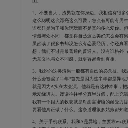
由。
2、不要自大，渣男就在你身边。我相信有很多
这么聪明这么漂亮这么可爱，怎么有可能有男生
语都只是为了和你玩玩而不是真的多么爱你。
情最与众不同，都觉得自己这么美好怎么会有男
虽然读了很多书却没怎么有恋爱经历，你还真看
想，我们不过是最普通的普通人。没有谁格外
无意义地与众不同感，就更容易看到真相。
3、我说的这类渣男一般都有自己的必杀技。我
什么会被骗了半年?首先是因为这半年都是异地
就是因为A实在太会演。他就是有这种本事，把
示爱绕进去。谎话往往半分真半分假，配上充
我有一个很大的收获就是对甜言蜜语的耐受力
要看他真正做了什么。这条道理很多姑娘都知道
4、关于手机联系。我和A是异地，主要靠wx