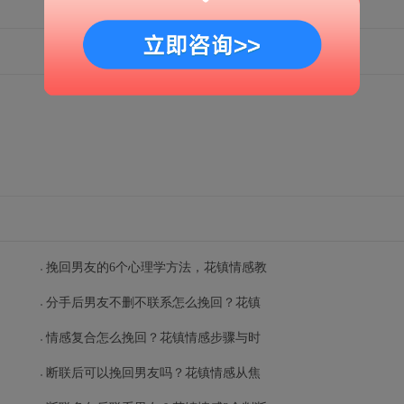
挽回男友的6个心理学方法，花镇情感教
分手后男友不删不联系怎么挽回？花镇
情感复合怎么挽回？花镇情感步骤与时
断联后可以挽回男友吗？花镇情感从焦