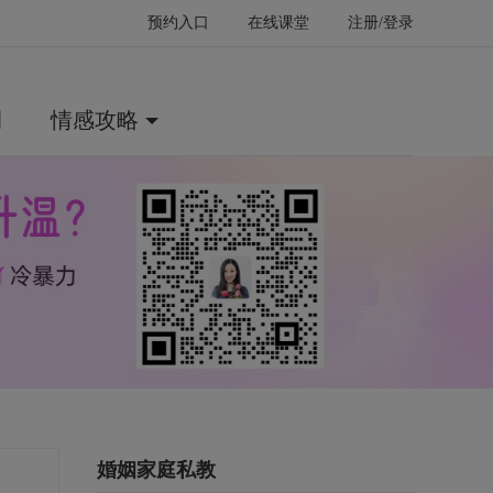
预约入口
在线课堂
注册/登录
例
情感攻略
婚姻家庭私教