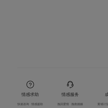
情感求助
情感服务
快速咨询
情感援助
挽回爱情
挽救婚姻
黄埔计