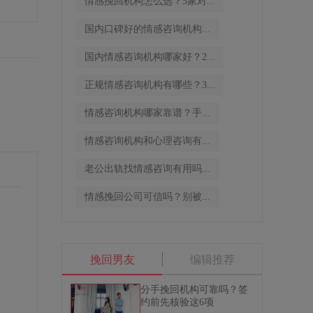
情感挽回机构怎么选？5家对...
国内口碑好的情感咨询机构...
国内情感咨询机构哪家好？2...
正规情感咨询机构有哪些？3...
情感咨询机构哪家靠谱？手...
情感咨询机构和心理咨询有...
老公出轨找情感咨询有用吗...
情感挽回公司可信吗？别被...
挽回男友
编辑推荐
分手挽回机构可靠吗？签
约前先核验这6项