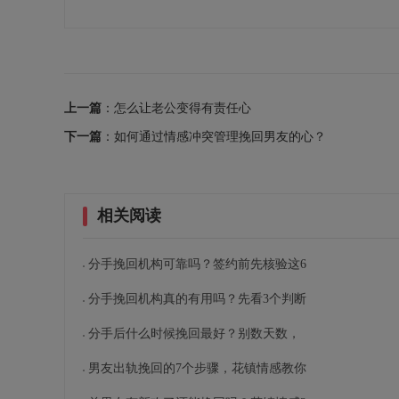
上一篇
：怎么让老公变得有责任心
下一篇
：如何通过情感冲突管理挽回男友的心？
相关阅读
分手挽回机构可靠吗？签约前先核验这6
分手挽回机构真的有用吗？先看3个判断
分手后什么时候挽回最好？别数天数，
男友出轨挽回的7个步骤，花镇情感教你