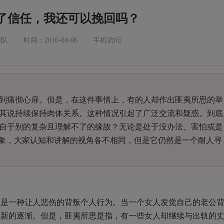
了信任，我还可以挽回吗？
团队
时间：2016-04-06
手机访问
痛彻心扉。但是，在这件事情上，有的人却作出匪夷所思的举
其说持续保持肉体关系。这种情况引起了广泛交流和疑惑。到底
自于别的复杂且理解不了的缘故？无论是处于没办法、害怕或是
现象，大家认知和讲解的视角各不相同，但是它仍然是一个耐人寻
一种让人悲伤的背叛个人行为。当一个女人发觉自己的老公
到新的逐渐。但是，匪夷所思是指，有一些女人却继续与出轨的