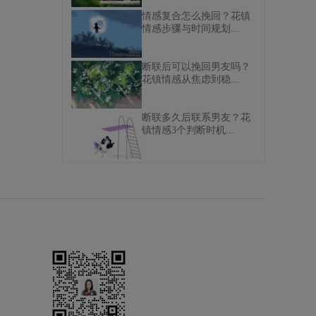
情感复合怎么挽回？花镇
情感步骤与时间规划...
断联后可以挽回男友吗？
花镇情感从焦虑到稳...
断联多久后联系男友？花
镇情感3个判断时机...