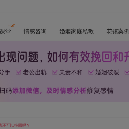
课堂
情感咨询
婚姻家庭私教
花镇案
我还可以挽回吗？