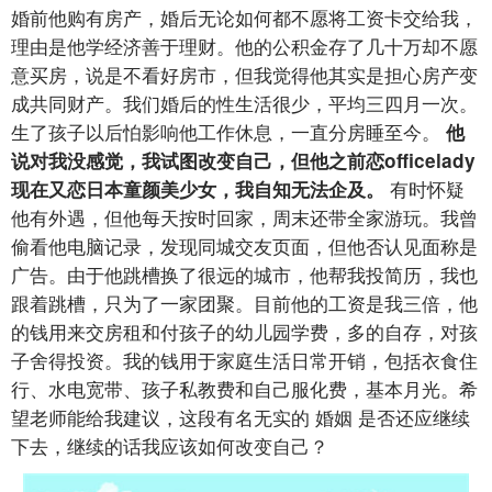
婚前他购有房产，婚后无论如何都不愿将工资卡交给我，
理由是他学经济善于理财。他的公积金存了几十万却不愿
意买房，说是不看好房市，但我觉得他其实是担心房产变
成共同财产。我们婚后的性生活很少，平均三四月一次。
生了孩子以后怕影响他工作休息，一直分房睡至今。
他
说对我没感觉，我试图改变自己，但他之前恋officelady
有时怀疑
现在又恋日本童颜美少女，我自知无法企及。
他有外遇，但他每天按时回家，周末还带全家游玩。我曾
偷看他电脑记录，发现同城交友页面，但他否认见面称是
广告。由于他跳槽换了很远的城市，他帮我投简历，我也
跟着跳槽，只为了一家团聚。目前他的工资是我三倍，他
的钱用来交房租和付孩子的幼儿园学费，多的自存，对孩
子舍得投资。我的钱用于家庭生活日常开销，包括衣食住
行、水电宽带、孩子私教费和自己服化费，基本月光。希
望老师能给我建议，这段有名无实的 婚姻 是否还应继续
下去，继续的话我应该如何改变自己？