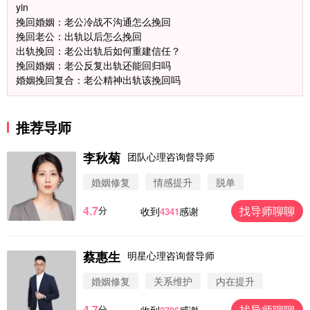
yin
挽回婚姻：老公冷战不沟通怎么挽回
挽回老公：出轨以后怎么挽回
出轨挽回：老公出轨后如何重建信任？
挽回婚姻：老公反复出轨还能回归吗
婚姻挽回复合：老公精神出轨该挽回吗
推荐导师
李秋菊
团队心理咨询督导师
婚姻修复
情感提升
脱单
4.7
找导师聊聊
分
收到
感谢
4341
蔡惠生
明星心理咨询督导师
微信用户 圆圈 通过此页面咨询，已获得专属情感方
案
婚姻修复
关系维护
内在提升
浙江-杭州 183****4847
32分钟前
4.7
找导师聊聊
分