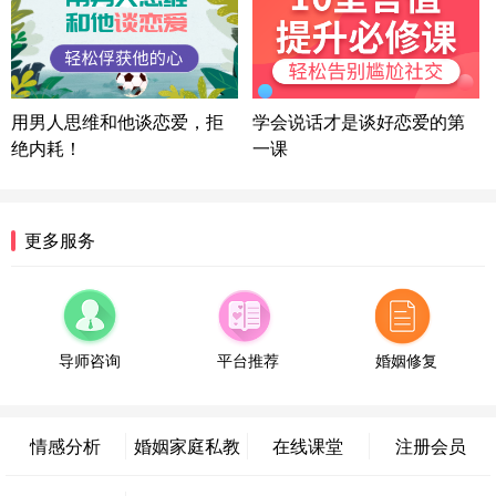
湖北-武汉 135****7410
41分钟前
微信用户 困困魚? 通过此页面咨询，已获得专属情感
方案
陕西-西安 139****6283
3分钟前
微信用户 喜欢下雨天^ 通过此页面咨询，已获得专属
用男人思维和他谈恋爱，拒
学会说话才是谈好恋爱的第
情感方案
绝内耗！
一课
浙江-宁波 150****8921
28分钟前
微信用户 逆光下的微笑 通过此页面咨询，已获得专
属情感方案
湖南-长沙 187****3359
18分钟前
更多服务
微信用户 超 通过此页面咨询，已获得专属情感方案
福建-厦门 159****4462
53分钟前
微信用户 凌乱小羊 通过此页面咨询，已获得专属情
感方案
导师咨询
平台推荐
婚姻修复
山东-青岛 138****9975
7分钟前
微信用户 小任性 通过此页面咨询，已获得专属情感
方案
情感分析
婚姻家庭私教
在线课堂
注册会员
辽宁-大连 176****2843
39分钟前
微信用户 H-孙志远-上海 通过此页面咨询，已获得专