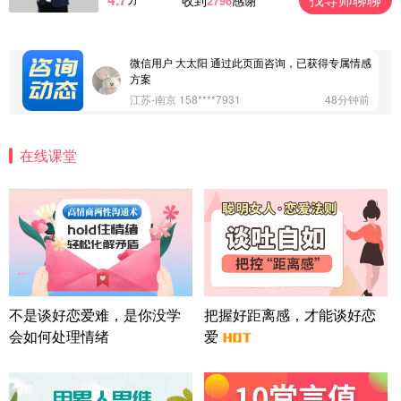
收到
感谢
2796
微信用户 Vnno 通过此页面咨询，已获得专属情感方
案
广东-深圳 139****2256
15分钟前
微信用户 大太阳 通过此页面咨询，已获得专属情感
方案
江苏-南京 158****7931
48分钟前
微信用户 安康 通过此页面咨询，已获得专属情感方
案
在线课堂
四川-成都 136****6402
5分钟前
微信用户 怀拥倾城女 通过此页面咨询，已获得专属
情感方案
北京-朝阳 151****3189
22分钟前
微信用户 巧?媚儿 通过此页面咨询，已获得专属情感
方案
上海-浦东 177****9074
56分钟前
微信用户 Liberty 通过此页面咨询，已获得专属情感
不是谈好恋爱难，是你没学
把握好距离感，才能谈好恋
方案
会如何处理情绪
爱
广东-广州 188****5632
12分钟前
微信用户 司马锘 通过此页面咨询，已获得专属情感
方案