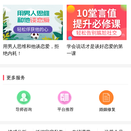
微信用户 喜欢下雨天^ 通过此页面咨询，已获得专属
情感方案
浙江-宁波 150****8921
28分钟前
微信用户 逆光下的微笑 通过此页面咨询，已获得专
属情感方案
湖南-长沙 187****3359
18分钟前
微信用户 超 通过此页面咨询，已获得专属情感方案
用男人思维和他谈恋爱，拒
学会说话才是谈好恋爱的第
福建-厦门 159****4462
53分钟前
绝内耗！
一课
微信用户 凌乱小羊 通过此页面咨询，已获得专属情
感方案
山东-青岛 138****9975
7分钟前
更多服务
微信用户 小任性 通过此页面咨询，已获得专属情感
方案
辽宁-大连 176****2843
39分钟前
微信用户 H-孙志远-上海 通过此页面咨询，已获得专
属情感方案
导师咨询
平台推荐
婚姻修复
上海-黄浦 135****7601
24分钟前
微信用户 墨笙 通过此页面咨询，已获得专属情感方
案