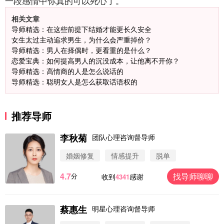
一段感情中你真的可以死心了。
相关文章
导师精选：在这些前提下结婚才能更长久安全
女生太过主动追求男生，为什么会严重掉价？
导师精选：男人在择偶时，更看重的是什么？
恋爱宝典：如何提高男人的沉没成本，让他离不开你？
导师精选：高情商的人是怎么说话的
导师精选：聪明女人是怎么获取话语权的
推荐导师
李秋菊
团队心理咨询督导师
微信用户 圆圈 通过此页面咨询，已获得专属情感方
婚姻修复
情感提升
脱单
案
浙江-杭州 183****4847
32分钟前
4.7
找导师聊聊
分
收到
感谢
4341
微信用户 Vnno 通过此页面咨询，已获得专属情感方
案
广东-深圳 139****2256
15分钟前
蔡惠生
明星心理咨询督导师
微信用户 大太阳 通过此页面咨询，已获得专属情感
方案