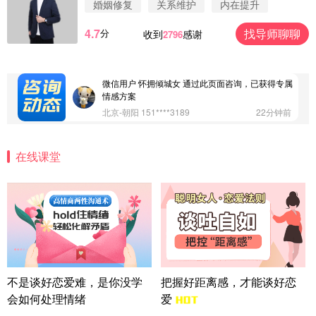
婚姻修复
关系维护
内在提升
江苏-南京 158****7931
48分钟前
4.7
找导师聊聊
分
收到
感谢
2796
微信用户 安康 通过此页面咨询，已获得专属情感方
案
四川-成都 136****6402
5分钟前
微信用户 怀拥倾城女 通过此页面咨询，已获得专属
情感方案
北京-朝阳 151****3189
22分钟前
微信用户 巧?媚儿 通过此页面咨询，已获得专属情感
方案
在线课堂
上海-浦东 177****9074
56分钟前
微信用户 Liberty 通过此页面咨询，已获得专属情感
方案
广东-广州 188****5632
12分钟前
微信用户 司马锘 通过此页面咨询，已获得专属情感
方案
湖北-武汉 135****7410
41分钟前
微信用户 困困魚? 通过此页面咨询，已获得专属情感
不是谈好恋爱难，是你没学
把握好距离感，才能谈好恋
方案
会如何处理情绪
爱
陕西-西安 139****6283
3分钟前