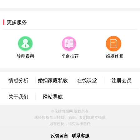
微信用户 凌乱小羊 通过此页面咨询，已获得专属情
感方案
山东-青岛 138****9975
7分钟前
更多服务
微信用户 小任性 通过此页面咨询，已获得专属情感
方案
辽宁-大连 176****2843
39分钟前
微信用户 H-孙志远-上海 通过此页面咨询，已获得专
属情感方案
导师咨询
平台推荐
婚姻修复
上海-黄浦 135****7601
24分钟前
微信用户 墨笙 通过此页面咨询，已获得专属情感方
案
情感分析
婚姻家庭私教
在线课堂
注册会员
江苏-苏州 188****5187
1小时前
微信用户 谢思明 通过此页面咨询，已获得专属情感
关于我们
网站导航
方案
广东-佛山 139****6034
16分钟前
©花镇情感网 版权所有
微信用户 静默 通过此页面咨询，已获得专属情感方
未经授权禁止转载、摘编、复制或建立镜像
案
如有违反，追究法律责任
四川-重庆 157****9228
47分钟前
微信用户 惊鸿客 通过此页面咨询，已获得专属情感
反馈留言
|
联系客服
方案