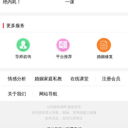
绝内耗！
一课
湖南-长沙 187****3359
18分钟前
微信用户 超 通过此页面咨询，已获得专属情感方案
福建-厦门 159****4462
53分钟前
更多服务
微信用户 凌乱小羊 通过此页面咨询，已获得专属情
感方案
山东-青岛 138****9975
7分钟前
微信用户 小任性 通过此页面咨询，已获得专属情感
方案
导师咨询
平台推荐
婚姻修复
辽宁-大连 176****2843
39分钟前
微信用户 H-孙志远-上海 通过此页面咨询，已获得专
属情感方案
情感分析
婚姻家庭私教
在线课堂
注册会员
上海-黄浦 135****7601
24分钟前
微信用户 墨笙 通过此页面咨询，已获得专属情感方
关于我们
网站导航
案
江苏-苏州 188****5187
1小时前
©花镇情感网 版权所有
微信用户 谢思明 通过此页面咨询，已获得专属情感
未经授权禁止转载、摘编、复制或建立镜像
方案
如有违反，追究法律责任
广东-佛山 139****6034
16分钟前
微信用户 静默 通过此页面咨询，已获得专属情感方