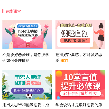
微信用户 怀拥倾城女 通过此页面咨询，已获得专属
情感方案
在线课堂
北京-朝阳 151****3189
22分钟前
微信用户 巧?媚儿 通过此页面咨询，已获得专属情感
方案
上海-浦东 177****9074
56分钟前
微信用户 Liberty 通过此页面咨询，已获得专属情感
方案
广东-广州 188****5632
12分钟前
微信用户 司马锘 通过此页面咨询，已获得专属情感
不是谈好恋爱难，是你没学
把握好距离感，才能谈好恋
方案
会如何处理情绪
爱
湖北-武汉 135****7410
41分钟前
微信用户 困困魚? 通过此页面咨询，已获得专属情感
方案
陕西-西安 139****6283
3分钟前
微信用户 喜欢下雨天^ 通过此页面咨询，已获得专属
情感方案
浙江-宁波 150****8921
28分钟前
微信用户 逆光下的微笑 通过此页面咨询，已获得专
用男人思维和他谈恋爱，拒
学会说话才是谈好恋爱的第
属情感方案