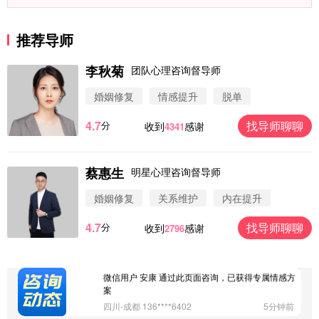
推荐导师
李秋菊
团队心理咨询督导师
婚姻修复
情感提升
脱单
4.7
找导师聊聊
分
收到
感谢
4341
微信用户 圆圈 通过此页面咨询，已获得专属情感方
案
浙江-杭州 183****4847
32分钟前
蔡惠生
明星心理咨询督导师
微信用户 Vnno 通过此页面咨询，已获得专属情感方
案
婚姻修复
关系维护
内在提升
广东-深圳 139****2256
15分钟前
4.7
找导师聊聊
分
收到
感谢
2796
微信用户 大太阳 通过此页面咨询，已获得专属情感
方案
江苏-南京 158****7931
48分钟前
微信用户 安康 通过此页面咨询，已获得专属情感方
案
四川-成都 136****6402
5分钟前