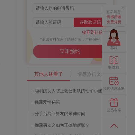
有新消息:
情感问题
免费分析
获取验证码
收不到短信？
*承诺资料仅用于情感分析，严格保密
客服
立即预约
进
听课程
其他人还看了
情感热门文章
预约情感诊断
聪明的女人防止老公出轨的七个小建议
例
挽回爱情秘籍
夫
会员专享
分手后挽回男友的最佳时间
挽回男友之如何正确地断联？