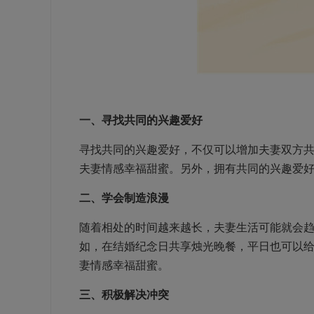
一、寻找共同的兴趣爱好
寻找共同的兴趣爱好，不仅可以增加夫妻双方
夫妻情感幸福甜蜜。另外，拥有共同的兴趣爱
二、学会制造浪漫
随着相处的时间越来越长，夫妻生活可能就会
如，在结婚纪念日共享烛光晚餐，平日也可以
妻情感幸福甜蜜。
三、积极解决冲突