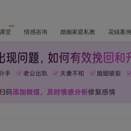
课堂
情感咨询
婚姻家庭私教
花镇案