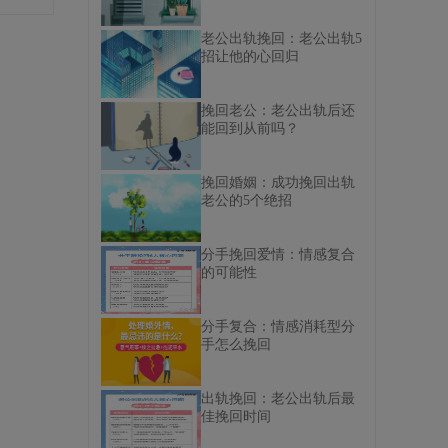
老公出轨挽回：老公出轨5
招让他的心回归
挽回老公：老公出轨后还
能回到从前吗？
挽回婚姻：成功挽回出轨
老公的5个绝招
分手挽回爱情：情感复合
的可能性
分手复合：情感消耗型分
手怎么挽回
出轨挽回：老公出轨后最
佳挽回时间