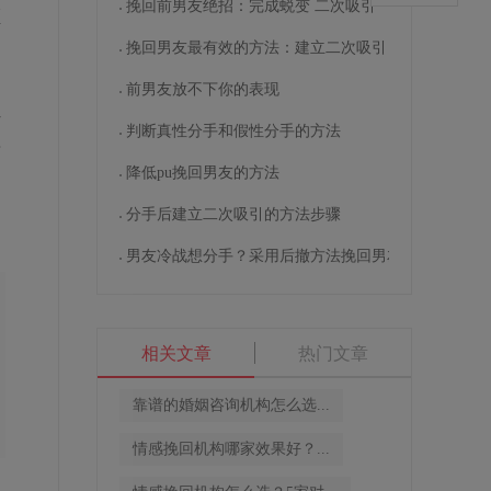
挽回前男友绝招：完成蜕变 二次吸引
须
挽回男友最有效的方法：建立二次吸引
前男友放不下你的表现
方
判断真性分手和假性分手的方法
甜
降低pu挽回男友的方法
分手后建立二次吸引的方法步骤
男友冷战想分手？采用后撤方法挽回男友
相关文章
热门文章
靠谱的婚姻咨询机构怎么选...
情感挽回机构哪家效果好？...