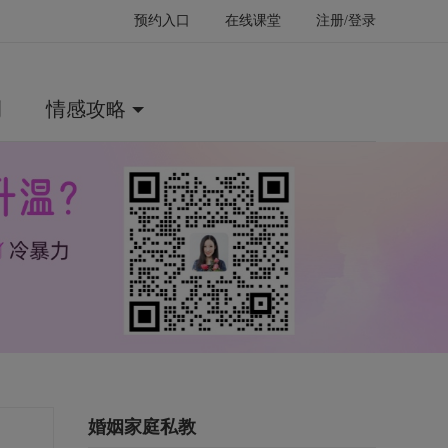
预约入口
在线课堂
注册/登录
例
情感攻略
婚姻家庭私教