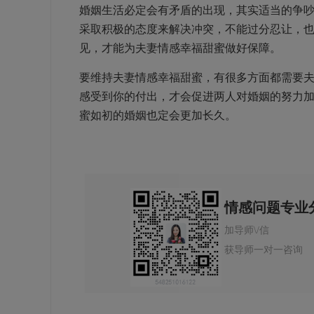
婚姻生活必定会有矛盾的出现，其实适当的争
采取积极的态度来解决冲突，不能过分忍让，
见，才能为夫妻情感幸福甜蜜做好保障。
要维持夫妻情感幸福甜蜜，有很多方面都需要
感受到你的付出，才会促进两人对婚姻的努力
蜜如初的婚姻也定会更加长久。
情感问题专业
加导师\/信
获导师一对一咨询