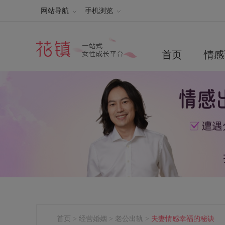
网站导航
手机浏览
首页
情感
首页
>
经营婚姻
>
老公出轨
>
夫妻情感幸福的秘诀