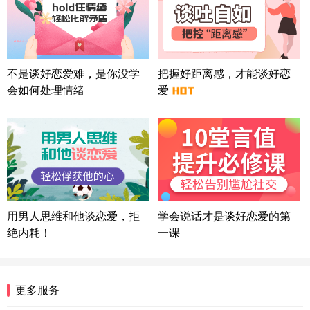
北京-朝阳 151****3189
22分钟前
微信用户 巧?媚儿 通过此页面咨询，已获得专属情感
方案
上海-浦东 177****9074
56分钟前
微信用户 Liberty 通过此页面咨询，已获得专属情感
不是谈好恋爱难，是你没学
把握好距离感，才能谈好恋
方案
会如何处理情绪
爱
广东-广州 188****5632
12分钟前
微信用户 司马锘 通过此页面咨询，已获得专属情感
方案
湖北-武汉 135****7410
41分钟前
微信用户 困困魚? 通过此页面咨询，已获得专属情感
方案
陕西-西安 139****6283
3分钟前
微信用户 喜欢下雨天^ 通过此页面咨询，已获得专属
用男人思维和他谈恋爱，拒
学会说话才是谈好恋爱的第
情感方案
绝内耗！
一课
浙江-宁波 150****8921
28分钟前
微信用户 逆光下的微笑 通过此页面咨询，已获得专
属情感方案
湖南-长沙 187****3359
18分钟前
更多服务
微信用户 超 通过此页面咨询，已获得专属情感方案