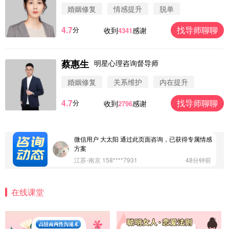
婚姻修复
情感提升
脱单
4.7
找导师聊聊
分
收到
感谢
4341
蔡惠生
明星心理咨询督导师
微信用户 圆圈 通过此页面咨询，已获得专属情感方
案
婚姻修复
关系维护
内在提升
浙江-杭州 183****4847
32分钟前
4.7
找导师聊聊
分
收到
感谢
2796
微信用户 Vnno 通过此页面咨询，已获得专属情感方
案
广东-深圳 139****2256
15分钟前
微信用户 大太阳 通过此页面咨询，已获得专属情感
方案
江苏-南京 158****7931
48分钟前
微信用户 安康 通过此页面咨询，已获得专属情感方
案
在线课堂
四川-成都 136****6402
5分钟前
微信用户 怀拥倾城女 通过此页面咨询，已获得专属
情感方案