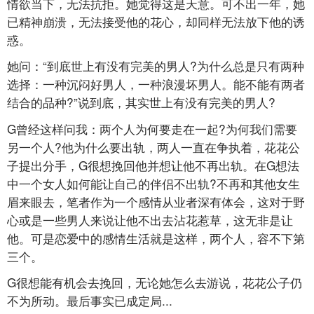
情欲当下，无法抗拒。她觉得这是天意。可不出一年，她
已精神崩溃，无法接受他的花心，却同样无法放下他的诱
惑。
她问：“到底世上有没有完美的男人?为什么总是只有两种
选择：一种沉闷好男人，一种浪漫坏男人。能不能有两者
结合的品种?”说到底，其实世上有没有完美的男人?
G曾经这样问我：两个人为何要走在一起?为何我们需要
另一个人?他为什么要出轨，两人一直在争执着，花花公
子提出分手，G很想挽回他并想让他不再出轨。在G想法
中一个女人如何能让自己的伴侣不出轨?不再和其他女生
眉来眼去，笔者作为一个感情从业者深有体会，这对于野
心或是一些男人来说让他不出去沾花惹草，这无非是让
他。可是恋爱中的感情生活就是这样，两个人，容不下第
三个。
G很想能有机会去挽回，无论她怎么去游说，花花公子仍
不为所动。最后事实已成定局...