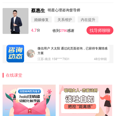
蔡惠生
明星心理咨询督导师
微信用户 圆圈 通过此页面咨询，已获得专属情感方
案
婚姻修复
关系维护
内在提升
浙江-杭州 183****4847
32分钟前
4.7
找导师聊聊
分
收到
感谢
2796
微信用户 Vnno 通过此页面咨询，已获得专属情感方
案
广东-深圳 139****2256
15分钟前
微信用户 大太阳 通过此页面咨询，已获得专属情感
方案
江苏-南京 158****7931
48分钟前
微信用户 安康 通过此页面咨询，已获得专属情感方
案
在线课堂
四川-成都 136****6402
5分钟前
微信用户 怀拥倾城女 通过此页面咨询，已获得专属
情感方案
北京-朝阳 151****3189
22分钟前
微信用户 巧?媚儿 通过此页面咨询，已获得专属情感
方案
上海-浦东 177****9074
56分钟前