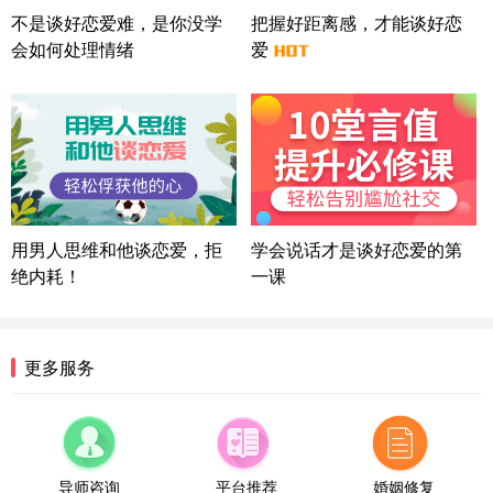
微信用户 Liberty 通过此页面咨询，已获得专属情感
不是谈好恋爱难，是你没学
把握好距离感，才能谈好恋
方案
会如何处理情绪
爱
广东-广州 188****5632
12分钟前
微信用户 司马锘 通过此页面咨询，已获得专属情感
方案
湖北-武汉 135****7410
41分钟前
微信用户 困困魚? 通过此页面咨询，已获得专属情感
方案
陕西-西安 139****6283
3分钟前
微信用户 喜欢下雨天^ 通过此页面咨询，已获得专属
用男人思维和他谈恋爱，拒
学会说话才是谈好恋爱的第
情感方案
绝内耗！
一课
浙江-宁波 150****8921
28分钟前
微信用户 逆光下的微笑 通过此页面咨询，已获得专
属情感方案
湖南-长沙 187****3359
18分钟前
更多服务
微信用户 超 通过此页面咨询，已获得专属情感方案
福建-厦门 159****4462
53分钟前
微信用户 凌乱小羊 通过此页面咨询，已获得专属情
感方案
导师咨询
平台推荐
婚姻修复